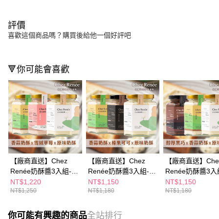
評價
喜歡這個商品嗎？購買後給他一個好評吧
🔻你可能會喜歡
【廠商直送】Chez
【廠商直送】Chez
【廠商直送】Che
Renée奶酥醬3入組-原
Renée奶酥醬3入組-原
Renée奶酥醬3入
味+香蒜+草莓
味+香蒜+榛果
味+黑巧+香蒜
NT$1,220
NT$1,150
NT$1,150
NT$1,250
NT$1,180
NT$1,180
你可能有興趣的商品
全站排行