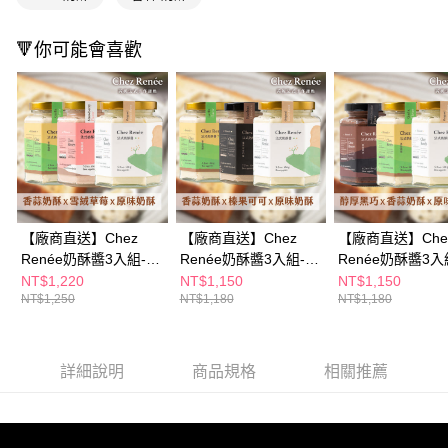
１．於結帳方式選擇「AFTEE先享後付」後，將跳轉至「AFTEE先享後付」
結帳頁面，進行簡訊認證並確認金額後，即可完成結帳。
２．訂單成立數日內，您將收到繳費通知簡訊。
🔻你可能會喜歡
３．收到繳費通知簡訊後14天內，點擊此簡訊中的連結，可透過四大超商／
ATM／網路銀行／等多元方式進行付款，方視為交易完成。
※ 請注意：結帳手續完成當下不需立刻繳費，但若您需要取消訂單，請聯絡
購買商品的店家。未經商家同意取消之訂單仍視為有效，需透過AFTEE先享
後付繳納相關費用。
※ 交易是否成功請以「AFTEE先享後付 」之結帳頁面顯示為準，若有關於
是否繳費成功／繳費後需取消欲退款等相關疑問，請聯繫「AFTEE先享後付
客戶支援中心」
https://netprotections.freshdesk.com/support/home
【注意事項】
【廠商直送】Chez
【廠商直送】Chez
【廠商直送】Che
１．透過由恩沛科技股份有限公司提供之「AFTEE先享後付」服務完成之交
Renée奶酥醬3入組-原
Renée奶酥醬3入組-原
Renée奶酥醬3入
易，需依本服務之必要範圍內提供個人資料，並將交易相關給付款項請求債
權轉讓予恩沛科技股份有限公司。
味+香蒜+草莓
味+香蒜+榛果
味+黑巧+香蒜
NT$1,220
NT$1,150
NT$1,150
２．關於個人資料處理事宜，請瀏覽以下網址：
NT$1,250
NT$1,180
NT$1,180
https://aftee.tw/terms/#terms3
３．未成年的使用者請事先徵得法定代理人或監護人之同意方可使用
「AFTEE先享後付」，若未經同意申辦者引起之損失，本公司不負相關責
任。
詳細說明
商品規格
相關推薦
４．使用「AFTEE先享後付」時，將依據個別帳號之用戶狀況，依本公司即
時審查核予不同之上限額度；若仍有額度不足之情形，本公司將視審查結果
請求用戶進行身份認證。
５．嚴禁一人註冊多個帳號或使用他人資訊註冊。若發現惡意使用之情形，