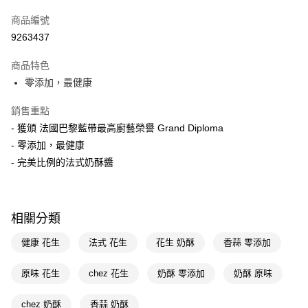
POYA支付
商品編號
信用卡一次付款
9263437
LINE Pay
商品特色
Apple Pay
零添加，最健康
街口支付
銷售重點
- 獲頒 法國巴黎藍帶最高廚藝榮譽 Grand Diploma
悠遊付
- 零添加，最健康
Google Pay
- 完美比例的法式奶酥醬
AFTEE先享後付
相關說明
【關於「AFTEE先享後付」】
相關分類
AFTEE先享後付是「在收到商品之後才付款」的支付方式。 讓您購物簡單
運送方式
便利好安心！
健康 花生
法式 花生
花生 奶酥
香蒜 零添加
１．簡單：不需註冊會員、不需綁卡、不需儲值。
宅配(廠商直送🚚)
２．便利：只要手機號碼，簡訊認證，即可結帳。
每筆NT$100，滿NT$590(含以上)免運費
原味 花生
chez 花生
奶酥 零添加
奶酥 原味
３．安心：先確認商品／服務後，再付款。
【「AFTEE先享後付」結帳流程】
chez 奶酥
香蒜 奶酥