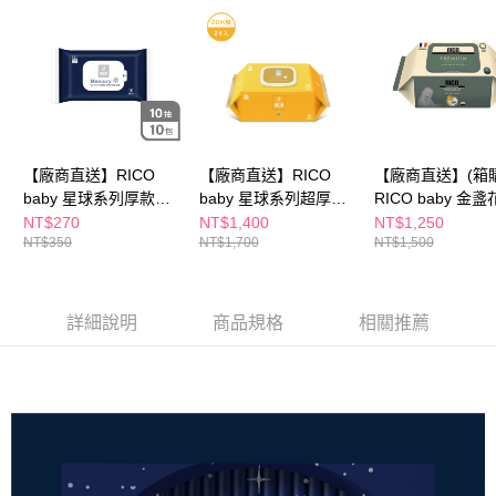
※ 請注意：結帳手續完成當下不需立刻繳費，但若您需要取消訂單，請聯絡
購買商品的店家。未經商家同意取消之訂單仍視為有效，需透過AFTEE先享
後付繳納相關費用。
※ 交易是否成功請以「AFTEE先享後付 」之結帳頁面顯示為準，若有關於
是否繳費成功／繳費後需取消欲退款等相關疑問，請聯繫「AFTEE先享後付
客戶支援中心」
https://netprotections.freshdesk.com/support/home
【注意事項】
１．透過由恩沛科技股份有限公司提供之「AFTEE先享後付」服務完成之交
【廠商直送】RICO
【廠商直送】RICO
【廠商直送】(箱購
易，需依本服務之必要範圍內提供個人資料，並將交易相關給付款項請求債
baby 星球系列厚款濕
baby 星球系列超厚款
RICO baby 金
權轉讓予恩沛科技股份有限公司。
紙巾水星白 (Mercury
濕紙巾金星金 (Venus
紙巾Premium70抽
NT$270
NT$1,400
NT$1,250
２．關於個人資料處理事宜，請瀏覽以下網址：
NT$350
NT$1,700
NT$1,500
White－10抽)－10入
Gold－20抽)-有蓋小
入/箱
https://aftee.tw/terms/#terms3
包-24入
３．未成年的使用者請事先徵得法定代理人或監護人之同意方可使用
「AFTEE先享後付」，若未經同意申辦者引起之損失，本公司不負相關責
任。
詳細說明
商品規格
相關推薦
４．使用「AFTEE先享後付」時，將依據個別帳號之用戶狀況，依本公司即
時審查核予不同之上限額度；若仍有額度不足之情形，本公司將視審查結果
請求用戶進行身份認證。
５．嚴禁一人註冊多個帳號或使用他人資訊註冊。若發現惡意使用之情形，
恩沛科技股份有限公司將有權停止該用戶之使用額度並採取法律行動。