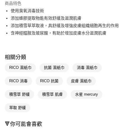
商品特色
Apple Pay
使用臭氧消毒技術
添加蜂膠提取物能有效舒緩及滋潤肌膚
街口支付
添加積雪草萃取液，具舒緩及增強皮膚組織細胞再生的作用
悠遊付
含神經醯胺及玻尿酸，有助於增加皮膚水分滋潤肌膚
Google Pay
AFTEE先享後付
相關分類
相關說明
【關於「AFTEE先享後付」】
RICO 濕紙巾
抗菌 濕紙巾
消毒 濕紙巾
AFTEE先享後付是「在收到商品之後才付款」的支付方式。 讓您購物簡單
運送方式
便利好安心！
RICO 消毒
RICO 抗菌
皮膚 濕紙巾
１．簡單：不需註冊會員、不需綁卡、不需儲值。
宅配(廠商直送🚚)
２．便利：只要手機號碼，簡訊認證，即可結帳。
每筆NT$100，滿NT$590(含以上)免運費
３．安心：先確認商品／服務後，再付款。
積雪草 舒緩
積雪草 肌膚
水星 mercury
宅配(離島廠商直送🚚)
【「AFTEE先享後付」結帳流程】
萃取 舒緩
１．於結帳方式選擇「AFTEE先享後付」後，將跳轉至「AFTEE先享後付」
每筆NT$300
結帳頁面，進行簡訊認證並確認金額後，即可完成結帳。
２．訂單成立數日內，您將收到繳費通知簡訊。
🔻你可能會喜歡
３．收到繳費通知簡訊後14天內，點擊此簡訊中的連結，可透過四大超商／
ATM／網路銀行／等多元方式進行付款，方視為交易完成。