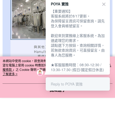
POYA 寶雅
【重要通知】
客服系統將於8/17更新，
為保障留言資訊可保留查詢，請先
登入會員帳號留言。
歡迎來到寶雅線上客服系統。為加
速處理您的需求，
請點選下方按鈕，查詢相關詳情，
若無欲查詢資訊，可直接留言，由
專人為您服務。
本網站中使用 cookie，欲查詢有關本網站使用 cookie 方式之詳情，及若您不希
★客服服務時間：08:30-12:30 /
望在電腦上使用 cookie 時應如何變更電腦的 cookie 設定，請參閱本網站「
隱私
13:30-17:30 (假日/國定假日休息)
權條款
」之 Cookie 聲明。您繼續使用本網站即表示您同意本公司得按本網站使
用條款之 Cookie 聲明使用 cookie。
了解更多 >
Reply to POYA 寶雅
我知道了