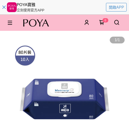
POYA寶雅
開啟APP
立刻使用官方APP
0
1
/
1