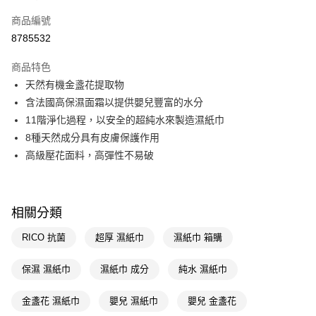
POYA支付
商品編號
信用卡一次付款
8785532
LINE Pay
商品特色
Apple Pay
天然有機金盞花提取物
含法國高保濕面霜以提供嬰兒豐富的水分
街口支付
11階淨化過程，以安全的超純水來製造濕紙巾
悠遊付
8種天然成分具有皮膚保護作用
高級壓花面料，高彈性不易破
Google Pay
AFTEE先享後付
相關說明
相關分類
【關於「AFTEE先享後付」】
AFTEE先享後付是「在收到商品之後才付款」的支付方式。 讓您購物簡單
運送方式
RICO 抗菌
超厚 濕紙巾
濕紙巾 箱購
便利好安心！
１．簡單：不需註冊會員、不需綁卡、不需儲值。
宅配(廠商直送🚚)
保濕 濕紙巾
濕紙巾 成分
純水 濕紙巾
２．便利：只要手機號碼，簡訊認證，即可結帳。
每筆NT$100，滿NT$590(含以上)免運費
３．安心：先確認商品／服務後，再付款。
金盞花 濕紙巾
嬰兒 濕紙巾
嬰兒 金盞花
宅配(離島廠商直送🚚)
【「AFTEE先享後付」結帳流程】