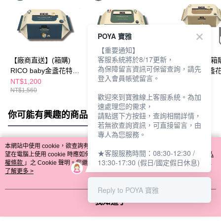
POYA 寶雅
【重要通知】
客服系統將於8/17更新，
【廠商直送】(箱購)
【廠商直送】RICO
【廠商直送】(箱購
為保障留言資訊可保留查詢，請先
RICO baby金盞花特厚
baby金盞花濕巾70抽-
RICO baby金盞
登入會員帳號留言。
無蓋濕巾20抽24包-
Premium*6入
無蓋濕巾20抽24包
NT$1,200
NT$730
NT$1,180
NT$1,560
NT$810
NT$1,440
Signature
Sensitive
歡迎來到寶雅線上客服系統。為加
速處理您的需求，
你可能有興趣的商品
全站排行
請點選下方按鈕，查詢相關詳情，
若無欲查詢資訊，可直接留言，由
專人為您服務。
本網站中使用 cookie，欲查詢有關本網站使用 cookie 方式之詳情，及若您不希
★客服服務時間：08:30-12:30 /
熱門標籤
望在電腦上使用 cookie 時應如何變更電腦的 cookie 設定，請參閱本網站「
隱私
13:30-17:30 (假日/國定假日休息)
權條款
」之 Cookie 聲明。您繼續使用本網站即表示您同意本公司得按本網站使
用條款之 Cookie 聲明使用 cookie。
了解更多 >
Reply to POYA 寶雅
我知道了