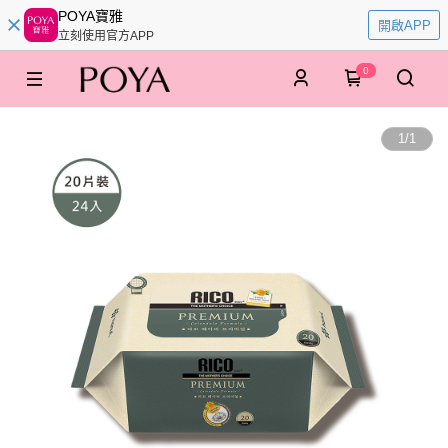
POYA寶雅
開啟APP
立刻使用官方APP
0
1
/
1