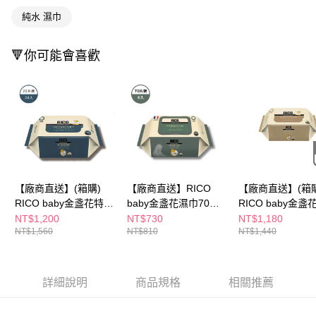
１．於結帳方式選擇「AFTEE先享後付」後，將跳轉至「AFTEE先享後付」
每筆NT$300
純水 濕巾
結帳頁面，進行簡訊認證並確認金額後，即可完成結帳。
２．訂單成立數日內，您將收到繳費通知簡訊。
３．收到繳費通知簡訊後14天內，點擊此簡訊中的連結，可透過四大超商／
🔻你可能會喜歡
ATM／網路銀行／等多元方式進行付款，方視為交易完成。
※ 請注意：結帳手續完成當下不需立刻繳費，但若您需要取消訂單，請聯絡
購買商品的店家。未經商家同意取消之訂單仍視為有效，需透過AFTEE先享
後付繳納相關費用。
※ 交易是否成功請以「AFTEE先享後付 」之結帳頁面顯示為準，若有關於
是否繳費成功／繳費後需取消欲退款等相關疑問，請聯繫「AFTEE先享後付
客戶支援中心」
https://netprotections.freshdesk.com/support/home
【注意事項】
１．透過由恩沛科技股份有限公司提供之「AFTEE先享後付」服務完成之交
易，需依本服務之必要範圍內提供個人資料，並將交易相關給付款項請求債
【廠商直送】(箱購)
【廠商直送】RICO
【廠商直送】(箱購
權轉讓予恩沛科技股份有限公司。
RICO baby金盞花特厚
baby金盞花濕巾70抽-
RICO baby金盞
２．關於個人資料處理事宜，請瀏覽以下網址：
無蓋濕巾20抽24包-
Premium*6入
無蓋濕巾20抽24包
NT$1,200
NT$730
NT$1,180
https://aftee.tw/terms/#terms3
NT$1,560
NT$810
NT$1,440
Signature
Sensitive
３．未成年的使用者請事先徵得法定代理人或監護人之同意方可使用
「AFTEE先享後付」，若未經同意申辦者引起之損失，本公司不負相關責
任。
４．使用「AFTEE先享後付」時，將依據個別帳號之用戶狀況，依本公司即
詳細說明
商品規格
相關推薦
時審查核予不同之上限額度；若仍有額度不足之情形，本公司將視審查結果
請求用戶進行身份認證。
５．嚴禁一人註冊多個帳號或使用他人資訊註冊。若發現惡意使用之情形，