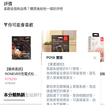
評價
喜歡這個商品嗎？購買後給他一個好評吧
🔻你可能會喜歡
POYA 寶雅
【重要通知】
客服系統將於8/17更新，
【廠商直送】
【廠商直送】
【廠商直送】
為保障留言資訊可保留查詢，請先
RONEVER充電式松果
RONEVER迷你充電式
RONEVER手機
登入會員帳號留言。
露營燈
手電筒
充LED檯燈
NT$299
NT$399
NT$499
NT$349
歡迎來到寶雅線上客服系統。為加
速處理您的需求，
本分類熱銷
全站排行
請點選下方按鈕，查詢相關詳情，
若無欲查詢資訊，可直接留言，由
專人為您服務。