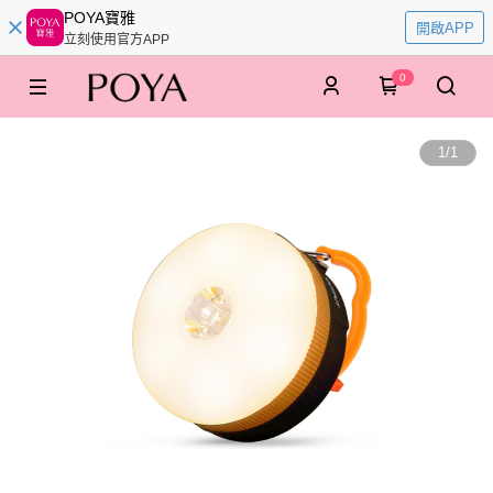
POYA寶雅
開啟APP
立刻使用官方APP
0
1
/
1