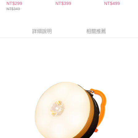
後付繳納相關費用。
露營燈
手電筒
充LED檯燈
NT$299
NT$399
NT$499
※ 交易是否成功請以「AFTEE先享後付 」之結帳頁面顯示為準，若有關於
NT$349
是否繳費成功／繳費後需取消欲退款等相關疑問，請聯繫「AFTEE先享後付
客戶支援中心」
https://netprotections.freshdesk.com/support/home
【注意事項】
詳細說明
相關推薦
１．透過由恩沛科技股份有限公司提供之「AFTEE先享後付」服務完成之交
易，需依本服務之必要範圍內提供個人資料，並將交易相關給付款項請求債
權轉讓予恩沛科技股份有限公司。
２．關於個人資料處理事宜，請瀏覽以下網址：
https://aftee.tw/terms/#terms3
３．未成年的使用者請事先徵得法定代理人或監護人之同意方可使用
「AFTEE先享後付」，若未經同意申辦者引起之損失，本公司不負相關責
任。
４．使用「AFTEE先享後付」時，將依據個別帳號之用戶狀況，依本公司即
時審查核予不同之上限額度；若仍有額度不足之情形，本公司將視審查結果
請求用戶進行身份認證。
５．嚴禁一人註冊多個帳號或使用他人資訊註冊。若發現惡意使用之情形，
恩沛科技股份有限公司將有權停止該用戶之使用額度並採取法律行動。