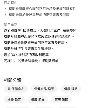
商品特色
Apple Pay
有助於肌肉與心臟的正常收縮及神經的感應性
有助維持於骨骼與牙齒的正常發育及健康
街口支付
銷售重點
悠遊付
愛司盟嚴選─吸收度高、人體利用率佳─檸檬酸鈣
Google Pay
有助於肌肉與心臟的正常收縮及神經的感應性。
有助維持於骨骼與牙齒的正常發育及健康，
AFTEE先享後付
有助於維持生長發育與生殖機能。
相關說明
添加D3，增加鈣的吸收利用率
【關於「AFTEE先享後付」】
AFTEE先享後付是「在收到商品之後才付款」的支付方式。 讓您購物簡單
鈣鎂2：1的黃金科學比，揮別數綿羊！
運送方式
便利好安心！
１．簡單：不需註冊會員、不需綁卡、不需儲值。
宅配(廠商直送🚚)
２．便利：只要手機號碼，簡訊認證，即可結帳。
每筆NT$100，滿NT$590(含以上)免運費
３．安心：先確認商品／服務後，再付款。
相關分類
宅配(離島廠商直送🚚)
【「AFTEE先享後付」結帳流程】
鋅 保健食品
保健食品 睡眠
健康 睡眠
１．於結帳方式選擇「AFTEE先享後付」後，將跳轉至「AFTEE先享後付」
每筆NT$300
結帳頁面，進行簡訊認證並確認金額後，即可完成結帳。
２．訂單成立數日內，您將收到繳費通知簡訊。
機能 睡眠
健康 肌肉
感應 睡眠
３．收到繳費通知簡訊後14天內，點擊此簡訊中的連結，可透過四大超商／
ATM／網路銀行／等多元方式進行付款，方視為交易完成。