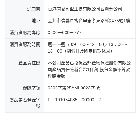
進口商
香港商愛司盟生技有限公司台灣分公司
地址
臺北市信義區富台里忠孝東路5段475號1樓
消費者服務專線
0800－600－777
消費者服務時間
週一～週五 09：00～12：00／13：00～
18：00（例假日及國定假期休息）
產品責任險
本公司產品已投保富邦產物保險股份有限公
司產品責任險新台幣1仟萬.投保金額不等於
理賠金額
保險字號
0506字第25AML002375號
食品業者登錄字
F－191074085－00000－7
號