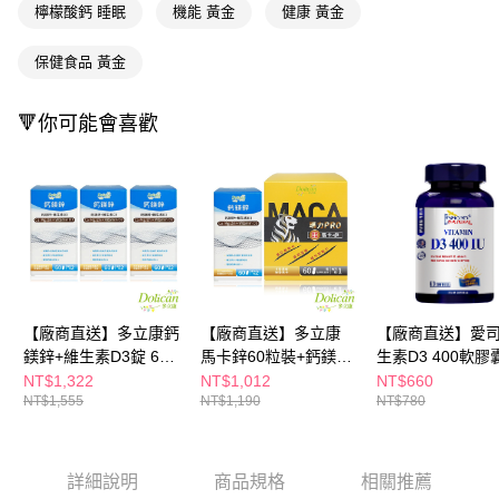
檸檬酸鈣 睡眠
機能 黃金
健康 黃金
※ 請注意：結帳手續完成當下不需立刻繳費，但若您需要取消訂單，請聯絡
購買商品的店家。未經商家同意取消之訂單仍視為有效，需透過AFTEE先享
後付繳納相關費用。
保健食品 黃金
※ 交易是否成功請以「AFTEE先享後付 」之結帳頁面顯示為準，若有關於
是否繳費成功／繳費後需取消欲退款等相關疑問，請聯繫「AFTEE先享後付
客戶支援中心」
https://netprotections.freshdesk.com/support/home
🔻你可能會喜歡
【注意事項】
１．透過由恩沛科技股份有限公司提供之「AFTEE先享後付」服務完成之交
易，需依本服務之必要範圍內提供個人資料，並將交易相關給付款項請求債
權轉讓予恩沛科技股份有限公司。
２．關於個人資料處理事宜，請瀏覽以下網址：
https://aftee.tw/terms/#terms3
３．未成年的使用者請事先徵得法定代理人或監護人之同意方可使用
「AFTEE先享後付」，若未經同意申辦者引起之損失，本公司不負相關責
任。
【廠商直送】多立康鈣
【廠商直送】多立康
【廠商直送】愛
４．使用「AFTEE先享後付」時，將依據個別帳號之用戶狀況，依本公司即
時審查核予不同之上限額度；若仍有額度不足之情形，本公司將視審查結果
鎂鋅+維生素D3錠 60
馬卡鋅60粒裝+鈣鎂鋅
生素D3 400軟膠
請求用戶進行身份認證。
粒x3
D3 60粒裝
粒Vitamin D3 40
NT$1,322
NT$1,012
NT$660
５．嚴禁一人註冊多個帳號或使用他人資訊註冊。若發現惡意使用之情形，
NT$1,555
NT$1,190
NT$780
恩沛科技股份有限公司將有權停止該用戶之使用額度並採取法律行動。
詳細說明
商品規格
相關推薦