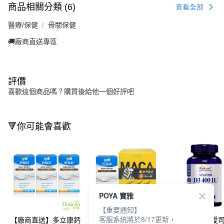
商品相關分類 (6)
查看全部
醫療/保健
骨關保健
🚚廠商直送專區
評價
喜歡這個商品嗎？購買後給他一個好評吧
🔻你可能會喜歡
POYA 寶雅
【重要通知】
客服系統將於8/17更新，
【廠商直送】多立康鈣
【廠商直送】多立康
【廠商直送】愛