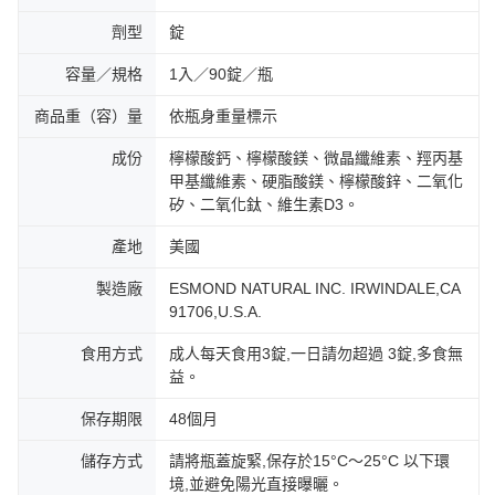
劑型
錠
容量／規格
1入／90錠／瓶
商品重（容）量
依瓶身重量標示
成份
檸檬酸鈣、檸檬酸鎂、微晶纖維素、羥丙基
甲基纖維素、硬脂酸鎂、檸檬酸鋅、二氧化
矽、二氧化鈦、維生素D3。
產地
美國
製造廠
ESMOND NATURAL INC. IRWINDALE,CA
91706,U.S.A.
食用方式
成人每天食用3錠,一日請勿超過 3錠,多食無
益。
保存期限
48個月
儲存方式
請將瓶蓋旋緊,保存於15°C～25°C 以下環
境,並避免陽光直接曝曬。