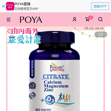
POYA寶雅
開啟APP
立刻使用官方APP
0
1
/
1