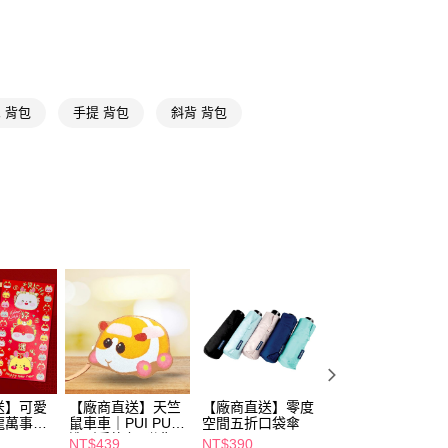
館
先享後付是「在收到商品之後才付款」的支付方式。 讓您購物簡單
迪士尼
心！
送專區
：不需註冊會員、不需綁卡、不需儲值。
：只要手機號碼，簡訊認證，即可結帳。
送🚚)
館
漫威英雄
：先確認商品／服務後，再付款。
00，滿NT$590(含以上)免運費
 背包
手提 背包
斜背 背包
EE先享後付」結帳流程】
廠商直送🚚)
方式選擇「AFTEE先享後付」後，將跳轉至「AFTEE先享後
頁面，進行簡訊認證並確認金額後，即可完成結帳。
00
成立數日內，您將收到繳費通知簡訊。
費通知簡訊後14天內，點擊此簡訊中的連結，可透過四大超商
網路銀行／等多元方式進行付款，方視為交易完成。
：結帳手續完成當下不需立刻繳費，但若您需要取消訂單，請聯
的店家。未經商家同意取消之訂單仍視為有效，需透過AFTEE
繳納相關費用。
否成功請以「AFTEE先享後付 」之結帳頁面顯示為準，若有關於
功／繳費後需取消欲退款等相關疑問，請聯繫「AFTEE先享後
援中心」
https://netprotections.freshdesk.com/support/home
項】
恩沛科技股份有限公司提供之「AFTEE先享後付」服務完成之
依本服務之必要範圍內提供個人資料，並將交易相關給付款項請
讓予恩沛科技股份有限公司。
送】可愛
【廠商直送】天竺
【廠商直送】零度
【廠商直送】防曬
個人資料處理事宜，請瀏覽以下網址：
龍萬事如
鼠車車｜PUI PUI
空間五折口袋傘
膠五折口袋傘-多
ee.tw/terms/#terms3
-12入
造型手挽包(附背
任選
NT$439
NT$390
NT$390