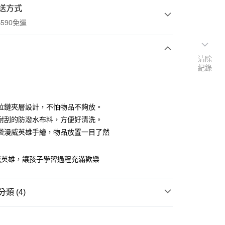
送方式
590免運
清除
紀錄
次付款
拉鏈夾層設計，不怕物品不夠放。
耐刮的防潑水布料，方便好清洗。
袋漫威英雄手繪，物品放置一目了然
威英雄，讓孩子學習過程充滿歡樂
y
類 (4)
享後付
箱
斜背/後背/手提
FTEE先享後付」】