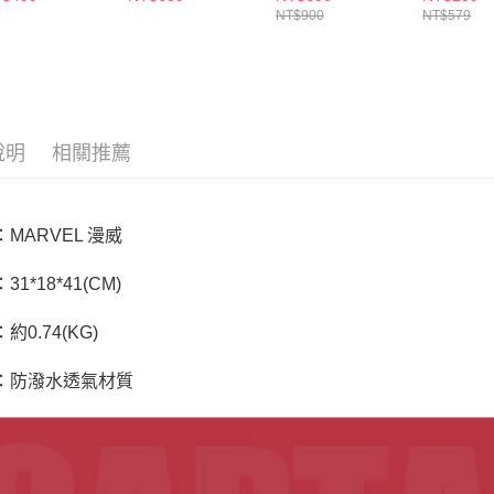
款任選
３．未成
NT$900
NT$579
「AFTE
任。
４．使用「
即時審查
結果請求
５．嚴禁
形，恩沛
說明
相關推薦
動。
MARVEL 漫威
31*18*41(CM)
約0.74(KG)
：防潑水透氣材質