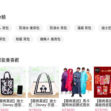
授權主題
AFTEE
便利好安
運送方式
🚚廠商直
１．簡單
２．便利
宅配(廠商直
分類
授權主題
３．安心
每筆NT$1
人 背包
防潑水 後背包
防潑水 背包
漫威 背包
迪士尼
【「AFT
宅配(離島
１．於結帳
付」結帳
背包
耐磨 背包
蜘蛛人 後背包
每筆NT$3
２．訂單
３．收到繳
／ATM／
※ 請注意
絡購買商品
可能會喜歡
先享後付
※ 交易是
是否繳費成
付客戶支
【注意事
１．透過由
交易，需
求債權轉
廠商直送】迪士
【廠商直送】迪士
【廠商直送】馬卡
【廠商直
２．關於
｜Disney 造型隨
尼｜Disney 手提袋
龍時尚前開式雨衣
滿版俏皮
https://aft
小包(附長背帶)
(附背帶) 多款任選
意紅包袋套
$499
NT$659
NT$690
NT$299