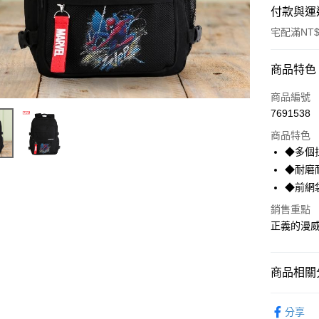
付款與運
宅配滿NT$
付款方式
商品特色
POYA支付
商品編號
7691538
信用卡一
商品特色
LINE Pay
◆多個
◆耐磨
Apple Pay
◆前網
街口支付
銷售重點
正義的漫
悠遊付
Google Pa
商品相關分
AFTEE先
相關說明
包款/行李
【關於「A
分享