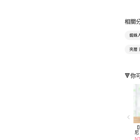
相關
蜘蛛
夾層 
🔻你
【
尼
身
NT