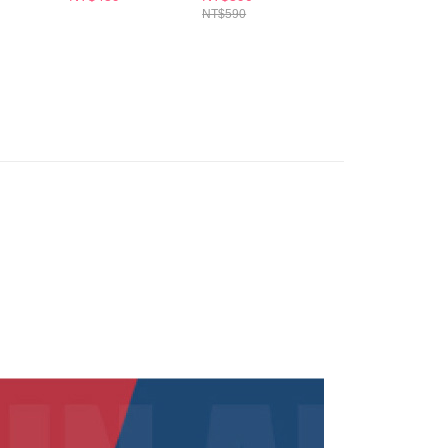
帶) 多款任選
年的使用者請事先徵得法定代理人或監護人之同意方可使用
NT$590
NT$590
E先享後付」，若未經同意申辦者引起之損失，本公司不負相關責
AFTEE先享後付」時，將依據個別帳號之用戶狀況，依本公司
核予不同之上限額度；若仍有額度不足之情形，本公司將視審查
用戶進行身份認證。
一人註冊多個帳號或使用他人資訊註冊。若發現惡意使用之情
科技股份有限公司將有權停止該用戶之使用額度並採取法律行