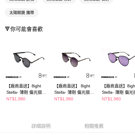
購買商品的店家。未經商家同意取消之訂單仍視為有效，需透過AFTEE先享
後付繳納相關費用。
太陽眼鏡 攜帶
※ 交易是否成功請以「AFTEE先享後付 」之結帳頁面顯示為準，若有關於
是否繳費成功／繳費後需取消欲退款等相關疑問，請聯繫「AFTEE先享後付
客戶支援中心」
https://netprotections.freshdesk.com/support/home
🔻你可能會喜歡
【注意事項】
１．透過由恩沛科技股份有限公司提供之「AFTEE先享後付」服務完成之交
易，需依本服務之必要範圍內提供個人資料，並將交易相關給付款項請求債
權轉讓予恩沛科技股份有限公司。
２．關於個人資料處理事宜，請瀏覽以下網址：
https://aftee.tw/terms/#terms3
３．未成年的使用者請事先徵得法定代理人或監護人之同意方可使用
「AFTEE先享後付」，若未經同意申辦者引起之損失，本公司不負相關責
任。
【廠商直送】8ight
【廠商直送】 8ight
【廠商直送】8igh
４．使用「AFTEE先享後付」時，將依據個別帳號之用戶狀況，依本公司即
時審查核予不同之上限額度；若仍有額度不足之情形，本公司將視審查結果
Stella- 薄剛 偏光摺疊
Stella- 薄剛 偏光摺疊
Stella- 薄剛 偏
請求用戶進行身份認證。
太陽眼鏡圓框-灰
太陽眼鏡圓框-漸層灰
太陽眼鏡橢圓框-
NT$1,980
NT$1,980
NT$1,980
５．嚴禁一人註冊多個帳號或使用他人資訊註冊。若發現惡意使用之情形，
銀
恩沛科技股份有限公司將有權停止該用戶之使用額度並採取法律行動。
詳細說明
相關推薦