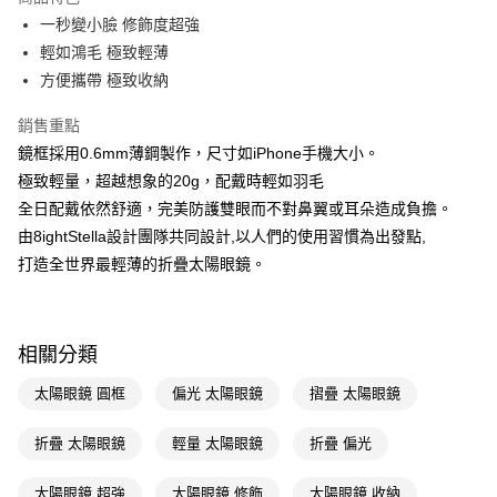
Apple Pay
一秒變小臉 修飾度超強
輕如鴻毛 極致輕薄
街口支付
方便攜帶 極致收納
悠遊付
銷售重點
Google Pay
鏡框採用0.6mm薄鋼製作，尺寸如iPhone手機大小。
極致輕量，超越想象的20g，配戴時輕如羽毛
AFTEE先享後付
全日配戴依然舒適，完美防護雙眼而不對鼻翼或耳朵造成負擔。
相關說明
由8ightStella設計團隊共同設計,以人們的使用習慣為出發點,
【關於「AFTEE先享後付」】
AFTEE先享後付是「在收到商品之後才付款」的支付方式。 讓您購物簡單
打造全世界最輕薄的折疊太陽眼鏡。
運送方式
便利好安心！
１．簡單：不需註冊會員、不需綁卡、不需儲值。
宅配(廠商直送🚚)
２．便利：只要手機號碼，簡訊認證，即可結帳。
每筆NT$100，滿NT$590(含以上)免運費
３．安心：先確認商品／服務後，再付款。
相關分類
宅配(離島廠商直送🚚)
【「AFTEE先享後付」結帳流程】
太陽眼鏡 圓框
偏光 太陽眼鏡
摺疊 太陽眼鏡
１．於結帳方式選擇「AFTEE先享後付」後，將跳轉至「AFTEE先享後付」
每筆NT$300
結帳頁面，進行簡訊認證並確認金額後，即可完成結帳。
２．訂單成立數日內，您將收到繳費通知簡訊。
折疊 太陽眼鏡
輕量 太陽眼鏡
折疊 偏光
３．收到繳費通知簡訊後14天內，點擊此簡訊中的連結，可透過四大超商／
ATM／網路銀行／等多元方式進行付款，方視為交易完成。
太陽眼鏡 超強
太陽眼鏡 修飾
太陽眼鏡 收納
※ 請注意：結帳手續完成當下不需立刻繳費，但若您需要取消訂單，請聯絡