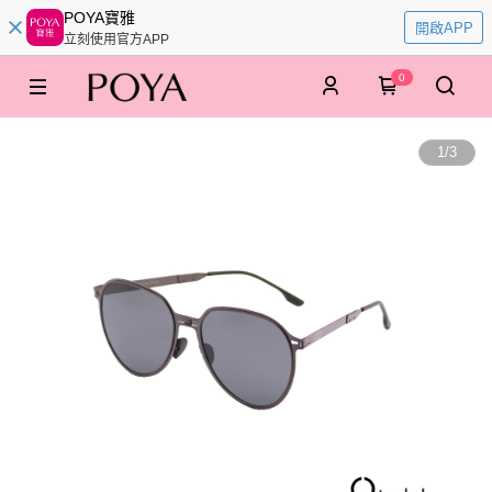
POYA寶雅
開啟APP
立刻使用官方APP
0
1
/
3