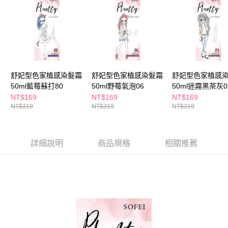
ATM／網路銀行／等多元方式進行付款，方視為交易完成。
萊爾富取貨付款
※ 請注意：結帳手續完成當下不需立刻繳費，但若您需要取消訂單，請聯絡
每筆NT$65，滿NT$490(含以上)免運費
購買商品的店家。未經商家同意取消之訂單仍視為有效，需透過AFTEE先享
後付繳納相關費用。
付款後萊爾富取貨
※ 交易是否成功請以「AFTEE先享後付 」之結帳頁面顯示為準，若有關於
是否繳費成功／繳費後需取消欲退款等相關疑問，請聯繫「AFTEE先享後付
每筆NT$65，滿NT$490(含以上)免運費
客戶支援中心」
https://netprotections.freshdesk.com/support/home
7-11取貨付款
舒妃型色家植感染髮霜
舒妃型色家植感染髮霜
舒妃型色家植感
【注意事項】
１．透過由恩沛科技股份有限公司提供之「AFTEE先享後付」服務完成之交
50ml藍莓蘇打80
50ml野莓氣泡06
50ml迷霧黑茶灰0
每筆NT$65，滿NT$490(含以上)免運費
易，需依本服務之必要範圍內提供個人資料，並將交易相關給付款項請求債
NT$169
NT$169
NT$169
權轉讓予恩沛科技股份有限公司。
付款後7-11取貨
NT$319
NT$319
NT$319
２．關於個人資料處理事宜，請瀏覽以下網址：
每筆NT$65，滿NT$490(含以上)免運費
https://aftee.tw/terms/#terms3
３．未成年的使用者請事先徵得法定代理人或監護人之同意方可使用
宅配(本島)
「AFTEE先享後付」，若未經同意申辦者引起之損失，本公司不負相關責
詳細說明
商品規格
相關推薦
任。
每筆NT$100，滿NT$790(含以上)免運費
４．使用「AFTEE先享後付」時，將依據個別帳號之用戶狀況，依本公司即
時審查核予不同之上限額度；若仍有額度不足之情形，本公司將視審查結果
付款後寶雅門市自取(由倉庫統一出貨)
請求用戶進行身份認證。
每筆NT$80，滿NT$290(含以上)免運費
５．嚴禁一人註冊多個帳號或使用他人資訊註冊。若發現惡意使用之情形，
恩沛科技股份有限公司將有權停止該用戶之使用額度並採取法律行動。