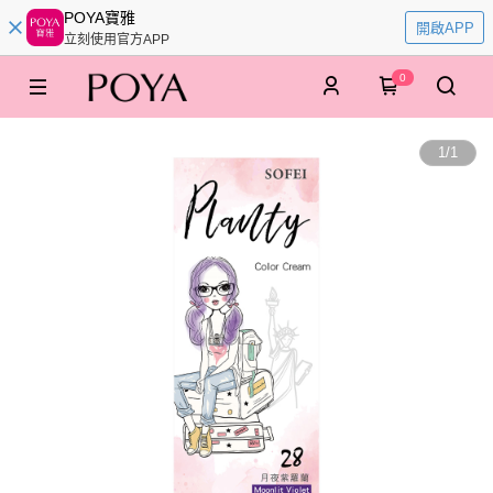
POYA寶雅
開啟APP
立刻使用官方APP
0
1
/
1