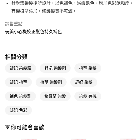
LINE Pay
針對漂染髮後所設計，以色補色、減緩退色、增加色彩飽和度，
有機植萃添加，修護髮質不乾澀。
Apple Pay
銷售重點
街口支付
玩美小心機校正髮色持久補色
悠遊付
Google Pay
相關分類
AFTEE先享後付
相關說明
舒妃 染髮霜
舒妃 染髮劑
植萃 染髮
【關於「AFTEE先享後付」】
即享券
AFTEE先享後付是「在收到商品之後才付款」的支付方式。 讓您購物簡單
舒妃 植萃
植萃 染髮劑
舒妃 染髮
便利好安心！
１．簡單：不需註冊會員、不需綁卡、不需儲值。
運送方式
補色 染髮劑
紫羅蘭 染髮
染髮 有機
２．便利：只要手機號碼，簡訊認證，即可結帳。
３．安心：先確認商品／服務後，再付款。
全家取貨付款
舒妃 色彩
每筆NT$65，滿NT$390(含以上)免運費
【「AFTEE先享後付」結帳流程】
１．於結帳方式選擇「AFTEE先享後付」後，將跳轉至「AFTEE先享後付」
付款後全家取貨
結帳頁面，進行簡訊認證並確認金額後，即可完成結帳。
🔻你可能會喜歡
２．訂單成立數日內，您將收到繳費通知簡訊。
每筆NT$65，滿NT$390(含以上)免運費
３．收到繳費通知簡訊後14天內，點擊此簡訊中的連結，可透過四大超商／