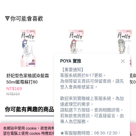
🔻你可能會喜歡
POYA 寶雅
【重要通知】
客服系統將於8/17更新，
舒妃型色家植感染髮霜
舒妃型色家植感染髮霜
舒妃型色家植感
為保障留言資訊可保留查詢，請先
50ml藍莓蘇打80
50ml野莓氣泡06
50ml迷霧黑茶灰0
登入會員帳號留言。
NT$169
NT$169
NT$169
NT$319
NT$319
NT$319
歡迎來到寶雅線上客服系統。為加
速處理您的需求，
你可能有興趣的商品
全站排行
請點選下方按鈕，查詢相關詳情，
若無欲查詢資訊，可直接留言，由
專人為您服務。
本網站中使用 cookie，欲查詢有關本網站使用 cookie 方式之詳情，及若您不希
★客服服務時間：08:30-12:30 /
熱門標籤
望在電腦上使用 cookie 時應如何變更電腦的 cookie 設定，請參閱本網站「
隱私