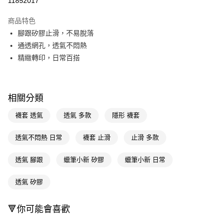
11852017
超商取貨付款
商品特色
LINE Pay
腳跟矽膠止滑，不易脫落
通透網孔，透氣不悶熱
Apple Pay
精緻轉印，日常百搭
街口支付
悠遊付
相關分類
Google Pay
襪套 透氣
透氣 多款
隱形 襪套
AFTEE先享後付
相關說明
透氣不悶熱 日常
襪套 止滑
止滑 多款
【關於「AFTEE先享後付」】
即享券
AFTEE先享後付是「在收到商品之後才付款」的支付方式。 讓您購物簡單
透氣 腳跟
蠟筆小新 矽膠
蠟筆小新 日常
便利好安心！
１．簡單：不需註冊會員、不需綁卡、不需儲值。
運送方式
２．便利：只要手機號碼，簡訊認證，即可結帳。
透氣 矽膠
３．安心：先確認商品／服務後，再付款。
全家取貨付款
每筆NT$65，滿NT$390(含以上)免運費
【「AFTEE先享後付」結帳流程】
🔻你可能會喜歡
１．於結帳方式選擇「AFTEE先享後付」後，將跳轉至「AFTEE先享後付」