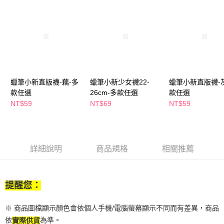
付款後全家取貨
結帳頁面，進行簡訊認證並確認金額後，即可完成結帳。
２．訂單成立數日內，您將收到繳費通知簡訊。
每筆NT$65，滿NT$390(含以上)免運費
３．收到繳費通知簡訊後14天內，點擊此簡訊中的連結，可透過四大超商／
ATM／網路銀行／等多元方式進行付款，方視為交易完成。
萊爾富取貨付款
※ 請注意：結帳手續完成當下不需立刻繳費，但若您需要取消訂單，請聯絡
每筆NT$65，滿NT$490(含以上)免運費
購買商品的店家。未經商家同意取消之訂單仍視為有效，需透過AFTEE先享
後付繳納相關費用。
付款後萊爾富取貨
※ 交易是否成功請以「AFTEE先享後付 」之結帳頁面顯示為準，若有關於
是否繳費成功／繳費後需取消欲退款等相關疑問，請聯繫「AFTEE先享後付
每筆NT$65，滿NT$490(含以上)免運費
蠟筆小新直版襪-藕-多
蠟筆小新少女襪22-
蠟筆小新直版襪-
客戶支援中心」
https://netprotections.freshdesk.com/support/home
款任選
26cm-多款任選
款任選
7-11取貨付款
NT$59
NT$69
NT$59
【注意事項】
１．透過由恩沛科技股份有限公司提供之「AFTEE先享後付」服務完成之交
每筆NT$65，滿NT$490(含以上)免運費
易，需依本服務之必要範圍內提供個人資料，並將交易相關給付款項請求債
權轉讓予恩沛科技股份有限公司。
付款後7-11取貨
２．關於個人資料處理事宜，請瀏覽以下網址：
每筆NT$65，滿NT$490(含以上)免運費
詳細說明
商品規格
相關推薦
https://aftee.tw/terms/#terms3
３．未成年的使用者請事先徵得法定代理人或監護人之同意方可使用
宅配(本島)
「AFTEE先享後付」，若未經同意申辦者引起之損失，本公司不負相關責
任。
每筆NT$100，滿NT$790(含以上)免運費
４．使用「AFTEE先享後付」時，將依據個別帳號之用戶狀況，依本公司即
提醒您：
時審查核予不同之上限額度；若仍有額度不足之情形，本公司將視審查結果
付款後寶雅門市自取(由倉庫統一出貨)
請求用戶進行身份認證。
※ 商品圖檔顯示顏色會依個人手機/電腦螢幕顯示不同而有差異，商品
每筆NT$80，滿NT$290(含以上)免運費
５．嚴禁一人註冊多個帳號或使用他人資訊註冊。若發現惡意使用之情形，
依
為準。
恩沛科技股份有限公司將有權停止該用戶之使用額度並採取法律行動。
實際供貨