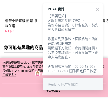
POYA 寶雅
【重要通知】
客服系統將於8/17更新，
蠟筆小新直版襪-藕-多
蠟筆小新少女襪22-
蠟筆小新直版襪-
為保障留言資訊可保留查詢，請先
款任選
26cm-多款任選
款任選
登入會員帳號留言。
NT$59
NT$69
NT$59
歡迎來到寶雅線上客服系統。為加
速處理您的需求，
你可能有興趣的商品
全站排行
請點選下方按鈕，查詢相關詳情，
若無欲查詢資訊，可直接留言，由
專人為您服務。
本網站中使用 cookie，欲查詢有關本網站使用 cookie 方式之詳情，及若您不希
★客服服務時間：08:30-12:30 /
熱門標籤
望在電腦上使用 cookie 時應如何變更電腦的 cookie 設定，請參閱本網站「
隱私
13:30-17:30 (假日/國定假日休息)
權條款
」之 Cookie 聲明。您繼續使用本網站即表示您同意本公司得按本網站使
用條款之 Cookie 聲明使用 cookie。
了解更多 >
Reply to POYA 寶雅
我知道了