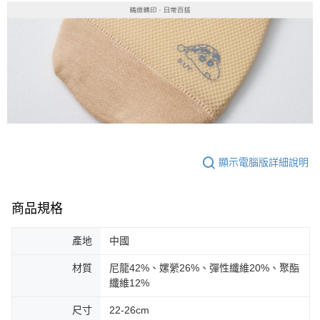
顯示電腦版詳細說明
商品規格
產地
中國
材質
尼龍42%、嫘縈26%、彈性纖維20%、聚酯
纖維12%
尺寸
22-26cm