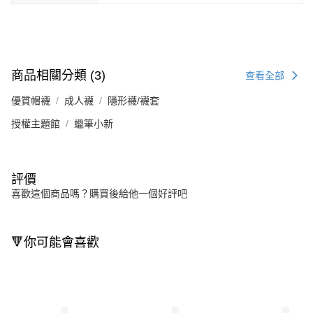
商品相關分類 (3)
查看全部
優質帽襪
成人襪
隱形襪/襪套
授權主題館
蠟筆小新
評價
喜歡這個商品嗎？購買後給他一個好評吧
🔻你可能會喜歡