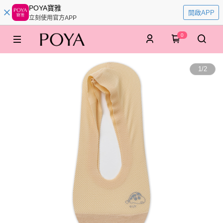
POYA寶雅
開啟APP
立刻使用官方APP
0
1
/
2