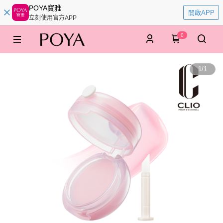
POYA寶雅
開啟APP
立刻使用官方APP
0
1
/
1