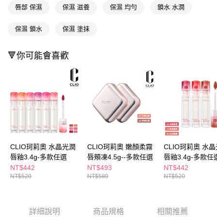
ATM／網路銀行／等多元方式進行付款，方視為交易完成。
萊爾富取貨付款
唇部 保濕
保濕 滋養
保濕 均勻
鎖水 水潤
※ 請注意：結帳手續完成當下不需立刻繳費，但若您需要取消訂單，請聯絡
每筆NT$65，滿NT$490(含以上)免運費
購買商品的店家。未經商家同意取消之訂單仍視為有效，需透過AFTEE先享
後付繳納相關費用。
保濕 鎖水
保濕 塗抹
付款後萊爾富取貨
※ 交易是否成功請以「AFTEE先享後付 」之結帳頁面顯示為準，若有關於
是否繳費成功／繳費後需取消欲退款等相關疑問，請聯繫「AFTEE先享後付
每筆NT$65，滿NT$490(含以上)免運費
🔻你可能會喜歡
客戶支援中心」
https://netprotections.freshdesk.com/support/home
7-11取貨付款
【注意事項】
１．透過由恩沛科技股份有限公司提供之「AFTEE先享後付」服務完成之交
每筆NT$65，滿NT$490(含以上)免運費
易，需依本服務之必要範圍內提供個人資料，並將交易相關給付款項請求債
權轉讓予恩沛科技股份有限公司。
付款後7-11取貨
２．關於個人資料處理事宜，請瀏覽以下網址：
每筆NT$65，滿NT$490(含以上)免運費
https://aftee.tw/terms/#terms3
３．未成年的使用者請事先徵得法定代理人或監護人之同意方可使用
宅配(本島)
「AFTEE先享後付」，若未經同意申辦者引起之損失，本公司不負相關責
任。
每筆NT$100，滿NT$790(含以上)免運費
CLIO珂莉奧 水晶光潤
CLIO珂莉奧 嫩顏柔霧
CLIO珂莉奧 水
４．使用「AFTEE先享後付」時，將依據個別帳號之用戶狀況，依本公司即
唇釉3.4g-多款任選
唇頰凍4.5g--多款任選
唇釉3.4g-多款任
時審查核予不同之上限額度；若仍有額度不足之情形，本公司將視審查結果
付款後寶雅門市自取(由倉庫統一出貨)
果限定版)
NT$442
NT$493
NT$442
請求用戶進行身份認證。
每筆NT$80，滿NT$290(含以上)免運費
NT$520
NT$580
NT$520
５．嚴禁一人註冊多個帳號或使用他人資訊註冊。若發現惡意使用之情形，
恩沛科技股份有限公司將有權停止該用戶之使用額度並採取法律行動。
詳細說明
商品規格
相關推薦