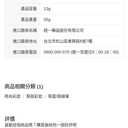
產品容量
13g
產品重量
65g
進口廠商名稱
統一藥品股份有限公司
進口廠商地址
台北市松山區東興路8號7樓
進口廠商電話
0800-000-070 (週一至週日9：00-18：00)
商品相關分類 (1)
時尚彩妝
唇部彩妝
唇蜜/唇線筆
評價
喜歡這個商品嗎？購買後給他一個好評吧