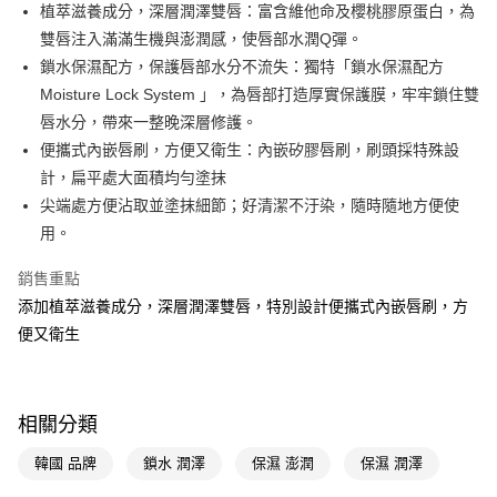
LINE Pay
植萃滋養成分，深層潤澤雙唇：富含維他命及櫻桃膠原蛋白，為
雙唇注入滿滿生機與澎潤感，使唇部水潤Q彈。
Apple Pay
鎖水保濕配方，保護唇部水分不流失：獨特「鎖水保濕配方
街口支付
Moisture Lock System 」，為唇部打造厚實保護膜，牢牢鎖住雙
唇水分，帶來一整晚深層修護。
悠遊付
便攜式內嵌唇刷，方便又衛生：內嵌矽膠唇刷，刷頭採特殊設
Google Pay
計，扁平處大面積均勻塗抹
尖端處方便沾取並塗抹細節；好清潔不汙染，隨時隨地方便使
AFTEE先享後付
用。
相關說明
【關於「AFTEE先享後付」】
銷售重點
即享券
AFTEE先享後付是「在收到商品之後才付款」的支付方式。 讓您購物簡單
便利好安心！
添加植萃滋養成分，深層潤澤雙唇，特別設計便攜式內嵌唇刷，方
１．簡單：不需註冊會員、不需綁卡、不需儲值。
便又衛生
運送方式
２．便利：只要手機號碼，簡訊認證，即可結帳。
３．安心：先確認商品／服務後，再付款。
全家取貨付款
每筆NT$65，滿NT$390(含以上)免運費
【「AFTEE先享後付」結帳流程】
相關分類
１．於結帳方式選擇「AFTEE先享後付」後，將跳轉至「AFTEE先享後付」
付款後全家取貨
結帳頁面，進行簡訊認證並確認金額後，即可完成結帳。
２．訂單成立數日內，您將收到繳費通知簡訊。
韓國 品牌
鎖水 潤澤
保濕 澎潤
保濕 潤澤
每筆NT$65，滿NT$390(含以上)免運費
３．收到繳費通知簡訊後14天內，點擊此簡訊中的連結，可透過四大超商／