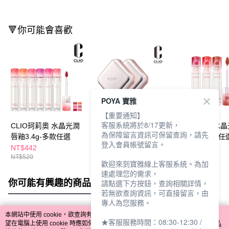
🔻你可能會喜歡
POYA 寶雅
【重要通知】
客服系統將於8/17更新，
CLIO珂莉奧 水晶光潤
CLIO珂莉奧 嫩顏柔霧
CLIO珂莉奧 水
為保障留言資訊可保留查詢，請先
唇釉3.4g-多款任選
唇頰凍4.5g--多款任選
唇釉3.4g-多款任
登入會員帳號留言。
果限定版)
NT$442
NT$493
NT$442
NT$520
NT$580
NT$520
歡迎來到寶雅線上客服系統。為加
速處理您的需求，
你可能有興趣的商品
全站排行
請點選下方按鈕，查詢相關詳情，
若無欲查詢資訊，可直接留言，由
專人為您服務。
本網站中使用 cookie，欲查詢有關本網站使用 cookie 方式之詳情，及若您不希
★客服服務時間：08:30-12:30 /
熱門標籤
望在電腦上使用 cookie 時應如何變更電腦的 cookie 設定，請參閱本網站「
隱私