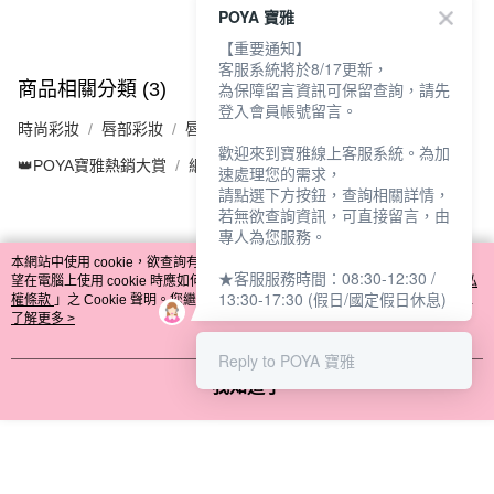
POYA 寶雅
【重要通知】
客服系統將於8/17更新，
商品相關分類 (3)
為保障留言資訊可保留查詢，請先
查看全部
登入會員帳號留言。
時尚彩妝
唇部彩妝
唇蜜/唇線筆
歡迎來到寶雅線上客服系統。為加
👑POYA寶雅熱銷大賞
網紅推薦
速處理您的需求，
請點選下方按鈕，查詢相關詳情，
若無欲查詢資訊，可直接留言，由
專人為您服務。
評價
本網站中使用 cookie，欲查詢有關本網站使用 cookie 方式之詳情，及若您不希
喜歡這個商品嗎？購買後給他一個好評吧
★客服服務時間：08:30-12:30 /
望在電腦上使用 cookie 時應如何變更電腦的 cookie 設定，請參閱本網站「
隱私
13:30-17:30 (假日/國定假日休息)
權條款
」之 Cookie 聲明。您繼續使用本網站即表示您同意本公司得按本網站使
用條款之 Cookie 聲明使用 cookie。
了解更多 >
🔻你可能會喜歡
Reply to POYA 寶雅
我知道了