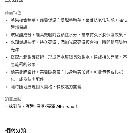
11833225
超商取貨付款
商品特色
LINE Pay
莓果複合精華，護唇保濕：蔓越莓精華，富含抗氧化功能，強化
唇部保護
Apple Pay
玻尿酸成分，能高效吸附並鎖住水分，帶來持久水潤保濕效果。
街口支付
水潤鎖護技術，持久亮澤：添加光感亮澤複合物，瞬間點亮雙唇
光澤
悠遊付
搭配水潤鎖護技術，形成保水屏障長效鎖水，達成持久亮澤、不
Google Pay
易乾唇的效果。
精美掛飾設計，美唇隨身帶：化身精美吊飾，可掛包包或化妝
AFTEE先享後付
包，成為時尚配件
相關說明
隨時隨地展現個人風格，釋放魅力雙唇。
【關於「AFTEE先享後付」】
即享券
AFTEE先享後付是「在收到商品之後才付款」的支付方式。 讓您購物簡單
便利好安心！
銷售重點
１．簡單：不需註冊會員、不需綁卡、不需儲值。
一抹到位，護唇×保濕×亮澤 All-in-one！
運送方式
２．便利：只要手機號碼，簡訊認證，即可結帳。
３．安心：先確認商品／服務後，再付款。
全家取貨付款
每筆NT$65，滿NT$390(含以上)免運費
【「AFTEE先享後付」結帳流程】
相關分類
１．於結帳方式選擇「AFTEE先享後付」後，將跳轉至「AFTEE先享後付」