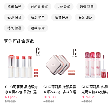
付款後全家取貨
結帳頁面，進行簡訊認證並確認金額後，即可完成結帳。
２．訂單成立數日內，您將收到繳費通知簡訊。
韓國 品牌
珂莉奧 唇蜜
clio 唇蜜
護唇 精華
每筆NT$65，滿NT$390(含以上)免運費
３．收到繳費通知簡訊後14天內，點擊此簡訊中的連結，可透過四大超商／
ATM／網路銀行／等多元方式進行付款，方視為交易完成。
萊爾富取貨付款
唇部 保濕
唇部 精華
吸附 保濕
保濕 護唇
※ 請注意：結帳手續完成當下不需立刻繳費，但若您需要取消訂單，請聯絡
每筆NT$65，滿NT$490(含以上)免運費
購買商品的店家。未經商家同意取消之訂單仍視為有效，需透過AFTEE先享
後付繳納相關費用。
持久 保濕
精華 吸附
付款後萊爾富取貨
※ 交易是否成功請以「AFTEE先享後付 」之結帳頁面顯示為準，若有關於
是否繳費成功／繳費後需取消欲退款等相關疑問，請聯繫「AFTEE先享後付
每筆NT$65，滿NT$490(含以上)免運費
🔻你可能會喜歡
客戶支援中心」
https://netprotections.freshdesk.com/support/home
7-11取貨付款
【注意事項】
１．透過由恩沛科技股份有限公司提供之「AFTEE先享後付」服務完成之交
每筆NT$65，滿NT$490(含以上)免運費
易，需依本服務之必要範圍內提供個人資料，並將交易相關給付款項請求債
權轉讓予恩沛科技股份有限公司。
付款後7-11取貨
２．關於個人資料處理事宜，請瀏覽以下網址：
每筆NT$65，滿NT$490(含以上)免運費
https://aftee.tw/terms/#terms3
３．未成年的使用者請事先徵得法定代理人或監護人之同意方可使用
宅配(本島)
「AFTEE先享後付」，若未經同意申辦者引起之損失，本公司不負相關責
任。
每筆NT$100，滿NT$790(含以上)免運費
CLIO珂莉奧 晶透緞光
CLIO珂莉奧 嫩顏柔霧
CLIO珂莉奧 水
４．使用「AFTEE先享後付」時，將依據個別帳號之用戶狀況，依本公司即
水唇膏3.2g-多款任選
唇頰凍4.5g--多款任選
光潤唇釉3.4g(櫻
時審查核予不同之上限額度；若仍有額度不足之情形，本公司將視審查結果
付款後寶雅門市自取(由倉庫統一出貨)
定版)-多款任選
NT$442
NT$493
NT$442
請求用戶進行身份認證。
每筆NT$80，滿NT$290(含以上)免運費
NT$520
NT$580
NT$520
５．嚴禁一人註冊多個帳號或使用他人資訊註冊。若發現惡意使用之情形，
恩沛科技股份有限公司將有權停止該用戶之使用額度並採取法律行動。