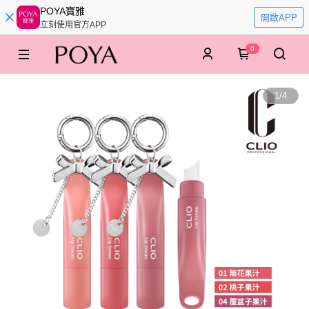
POYA寶雅
開啟APP
立刻使用官方APP
0
1
/
4