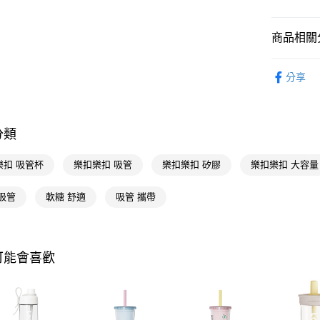
相關說明
【關於「A
商品相關分
即享券
AFTEE
便利好安
生活日用
１．簡單
分享
２．便利
運送方式
生活日用
３．安心
📢主題活動
全家取貨
【「AFT
分類
每筆NT$6
１．於結帳
📢主題活動
付」結帳
飾
付款後全
２．訂單
樂扣 吸管杯
樂扣樂扣 吸管
樂扣樂扣 矽膠
樂扣樂扣 大容量
３．收到繳
每筆NT$6
／ATM／
吸管
軟糖 舒適
吸管 攜帶
※ 請注意
萊爾富取
絡購買商品
先享後付
每筆NT$6
※ 交易是
是否繳費成
付款後萊
可能會喜歡
付客戶支
每筆NT$6
【注意事
7-11取貨
１．透過由
交易，需
每筆NT$6