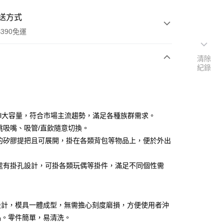
送方式
390免運
清除
紀錄
次付款
付款
50ml大容量，符合市場主流趨勢，滿足各種族群需求。
彈跳吸嘴、吸管/直飲隨意切換。
適的矽膠提把且可展開，掛在各類背包等物品上，便於外出
手處有掛孔設計，可掛各類玩偶等掛件，滿足不同個性需
y
設計，模具一體成型，無需擔心刻度磨損，方便使用者沖
品。零件簡單，易清洗。
享後付