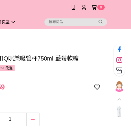
0
研究室
Q咪樂吸管杯750ml-藍莓軟糖
390免運
59