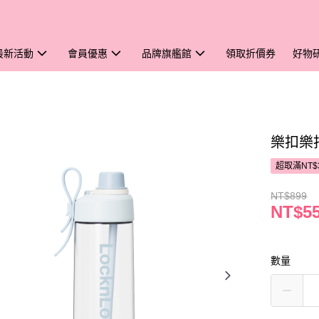
最新活動
會員優惠
品牌旗艦館
領取折價券
好物
樂扣樂扣
超取滿NT$
NT$899
NT$5
數量