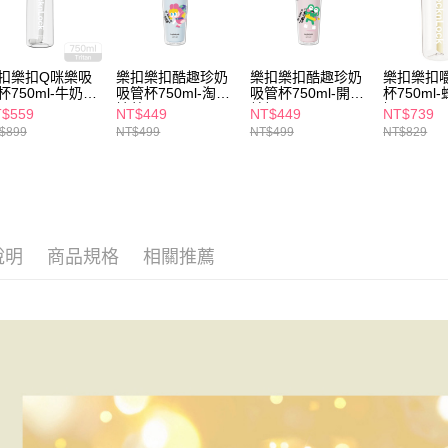
求債權轉
２．關於
付款後7-1
https://aft
每筆NT$6
３．未成
扣樂扣Q咪樂吸
樂扣樂扣酷趣珍奶
樂扣樂扣酷趣珍奶
樂扣樂扣
「AFTE
杯750ml-牛奶軟
吸管杯750ml-淘氣
吸管杯750ml-開心
杯750ml
宅配(本島)
任。
娃藍
蛙粉
奶
$559
NT$449
NT$449
NT$739
４．使用「
每筆NT$1
$899
NT$499
NT$499
NT$829
即時審查
結果請求
付款後寶雅
５．嚴禁
每筆NT$8
形，恩沛
動。
說明
商品規格
相關推薦