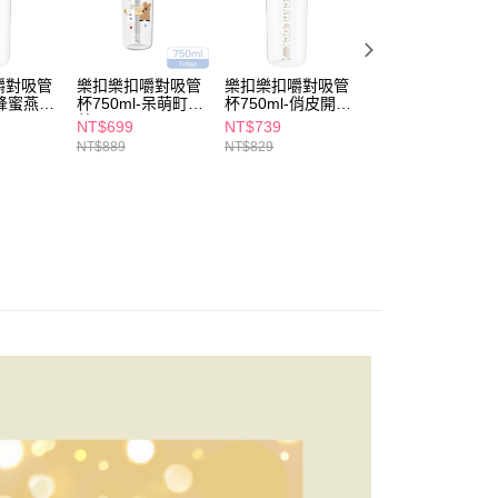
讓予恩沛科技股份有限公司。
個人資料處理事宜，請瀏覽以下網址：
1取貨
ee.tw/terms/#terms3
5，滿NT$490(含以上)免運費
年的使用者請事先徵得法定代理人或監護人之同意方可使用
嚼對吸管
樂扣樂扣嚼對吸管
樂扣樂扣嚼對吸管
樂扣樂扣SUSU不
E先享後付」，若未經同意申辦者引起之損失，本公司不負相關責
-蜂蜜燕麥
杯750ml-呆萌町-
杯750ml-俏皮開心
鏽鋼吸管杯750ml
藍
果
茉莉黃
NT$699
NT$739
NT$1,399
AFTEE先享後付」時，將依據個別帳號之用戶狀況，依本公司
00，滿NT$790(含以上)免運費
NT$889
NT$829
NT$1,685
核予不同之上限額度；若仍有額度不足之情形，本公司將視審查
用戶進行身份認證。
門市自取(由倉庫統一出貨)
一人註冊多個帳號或使用他人資訊註冊。若發現惡意使用之情
0，滿NT$290(含以上)免運費
科技股份有限公司將有權停止該用戶之使用額度並採取法律行