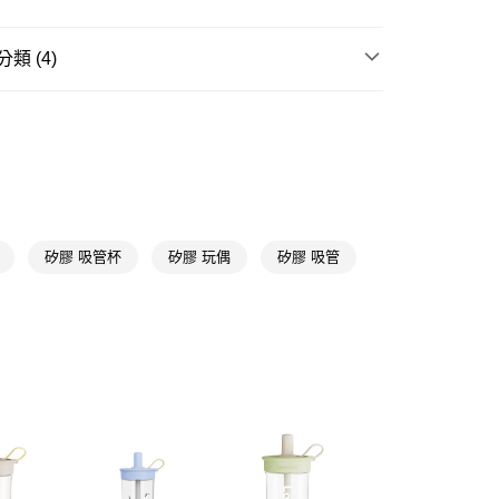
FTEE先享後付」】
類 (4)
先享後付是「在收到商品之後才付款」的支付方式。 讓您購物簡單
心！
杯/壺
水壺/水杯
：不需註冊會員、不需綁卡、不需儲值。
：只要手機號碼，簡訊認證，即可結帳。
★品牌精選
樂扣樂扣 LocknLock
：先確認商品／服務後，再付款。
📢
🎇繽紛夏拼樂園 08/05-09/01
涼夏宅家時光
付款
EE先享後付」結帳流程】
5，滿NT$390(含以上)免運費
方式選擇「AFTEE先享後付」後，將跳轉至「AFTEE先享後
📢
🎇繽紛夏拼樂園 08/05-09/01
滿$399送療癒擺
頁面，進行簡訊認證並確認金額後，即可完成結帳。
家取貨
成立數日內，您將收到繳費通知簡訊。
矽膠 吸管杯
矽膠 玩偶
矽膠 吸管
費通知簡訊後14天內，點擊此簡訊中的連結，可透過四大超商
5，滿NT$390(含以上)免運費
網路銀行／等多元方式進行付款，方視為交易完成。
：結帳手續完成當下不需立刻繳費，但若您需要取消訂單，請聯
貨付款
的店家。未經商家同意取消之訂單仍視為有效，需透過AFTEE
繳納相關費用。
5，滿NT$490(含以上)免運費
否成功請以「AFTEE先享後付 」之結帳頁面顯示為準，若有關於
功／繳費後需取消欲退款等相關疑問，請聯繫「AFTEE先享後
爾富取貨
援中心」
https://netprotections.freshdesk.com/support/home
5，滿NT$490(含以上)免運費
項】
付款
恩沛科技股份有限公司提供之「AFTEE先享後付」服務完成之
依本服務之必要範圍內提供個人資料，並將交易相關給付款項請
5，滿NT$490(含以上)免運費