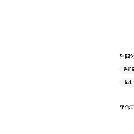
相關
樂扣
彈跳 
🔻你