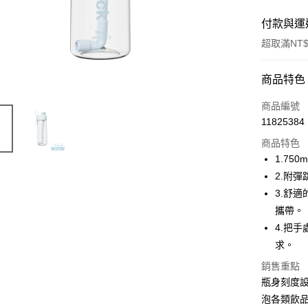
付款與運
超取滿NT$
付款方式
商品特色
POYA支付
商品編號
11825384
信用卡一
商品特色
超商取貨
1.7
2.附
LINE Pay
3.舒
Apple Pay
攜帶。
4.把
街口支付
求。
悠遊付
銷售重點
Google Pa
瓶身刻度
泡各類飲
AFTEE先