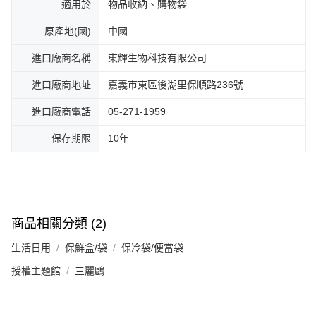
適用於
物品收納、購物袋
原產地(國)
中國
進口廠商名稱
東輝生物科技有限公司
進口廠商地址
嘉義市東區後湖里保順路236號
進口廠商電話
05-271-1959
保存期限
10年
商品相關分類 (2)
生活日用
保鮮盒/袋
保冷袋/便當袋
授權主題館
三麗鷗