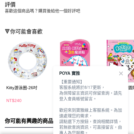
評價
喜歡這個商品嗎？購買後給他一個好評吧
🔻你可能會喜歡
POYA 寶雅
【重要通知】
客服系統將於8/17更新，
Kitty游泳圈-26吋
Hello Kitty好朋友三色
Hello Kitty動物
為保障留言資訊可保留查詢，請先
魔法貼
著色本
登入會員帳號留言。
NT$240
NT$144
NT$100
歡迎來到寶雅線上客服系統。為加
速處理您的需求，
你可能有興趣的商品
全站排行
請點選下方按鈕，查詢相關詳情，
若無欲查詢資訊，可直接留言，由
專人為您服務。