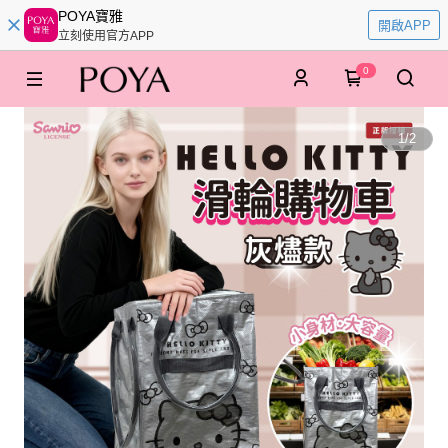
POYA寶雅
開啟APP
立刻使用官方APP
0
1
/
2