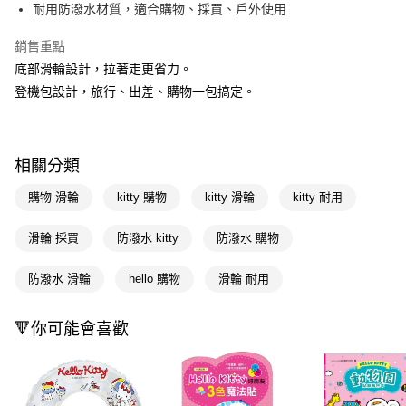
Apple Pay
耐用防潑水材質，適合購物、採買、戶外使用
街口支付
銷售重點
底部滑輪設計，拉著走更省力。
悠遊付
登機包設計，旅行、出差、購物一包搞定。
Google Pay
AFTEE先享後付
相關說明
相關分類
【關於「AFTEE先享後付」】
即享券
購物 滑輪
kitty 購物
kitty 滑輪
kitty 耐用
AFTEE先享後付是「在收到商品之後才付款」的支付方式。 讓您購物簡單
便利好安心！
１．簡單：不需註冊會員、不需綁卡、不需儲值。
滑輪 採買
防潑水 kitty
防潑水 購物
運送方式
２．便利：只要手機號碼，簡訊認證，即可結帳。
３．安心：先確認商品／服務後，再付款。
宅配(本島)
防潑水 滑輪
hello 購物
滑輪 耐用
每筆NT$100，滿NT$790(含以上)免運費
【「AFTEE先享後付」結帳流程】
１．於結帳方式選擇「AFTEE先享後付」後，將跳轉至「AFTEE先享後付」
🔻你可能會喜歡
結帳頁面，進行簡訊認證並確認金額後，即可完成結帳。
２．訂單成立數日內，您將收到繳費通知簡訊。
３．收到繳費通知簡訊後14天內，點擊此簡訊中的連結，可透過四大超商／
ATM／網路銀行／等多元方式進行付款，方視為交易完成。
※ 請注意：結帳手續完成當下不需立刻繳費，但若您需要取消訂單，請聯絡