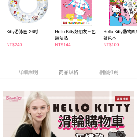
購買商品的店家。未經商家同意取消之訂單仍視為有效，需透過AFTEE先享
後付繳納相關費用。
※ 交易是否成功請以「AFTEE先享後付 」之結帳頁面顯示為準，若有關於
是否繳費成功／繳費後需取消欲退款等相關疑問，請聯繫「AFTEE先享後付
客戶支援中心」
https://netprotections.freshdesk.com/support/home
Kitty游泳圈-26吋
Hello Kitty好朋友三色
Hello Kitty動物
【注意事項】
魔法貼
著色本
１．透過由恩沛科技股份有限公司提供之「AFTEE先享後付」服務完成之交
NT$240
NT$144
NT$100
易，需依本服務之必要範圍內提供個人資料，並將交易相關給付款項請求債
權轉讓予恩沛科技股份有限公司。
２．關於個人資料處理事宜，請瀏覽以下網址：
https://aftee.tw/terms/#terms3
３．未成年的使用者請事先徵得法定代理人或監護人之同意方可使用
詳細說明
商品規格
相關推薦
「AFTEE先享後付」，若未經同意申辦者引起之損失，本公司不負相關責
任。
４．使用「AFTEE先享後付」時，將依據個別帳號之用戶狀況，依本公司即
時審查核予不同之上限額度；若仍有額度不足之情形，本公司將視審查結果
請求用戶進行身份認證。
５．嚴禁一人註冊多個帳號或使用他人資訊註冊。若發現惡意使用之情形，
恩沛科技股份有限公司將有權停止該用戶之使用額度並採取法律行動。