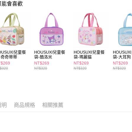
求債權轉
可能會喜歡
２．關於
付款後7-1
https://aft
每筆NT$6
３．未成
「AFTE
宅配(本島)
任。
４．使用「
每筆NT$1
即時審查
結果請求
付款後寶雅
５．嚴禁
OUSUXI兒童餐
HOUSUXI兒童餐
HOUSUXI兒童餐
HOUSUX
每筆NT$8
形，恩沛
-奇奇蒂蒂
袋-酷洛米
袋-瑪麗貓
袋-大耳狗
動。
$269
NT$269
NT$269
NT$269
$320
NT$320
NT$320
NT$320
說明
商品規格
相關推薦