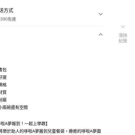
送方式
390免運
清除
紀錄
次付款
付款
書包
好提
網格
材質
耐磨
小兩碗還有空間
y
哆啦A夢報到！一起上學趣】
XI將樂於助人的哆啦A夢搬到兒童餐袋，療癒的哆啦A夢圖
享後付