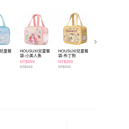
讓予恩沛科技股份有限公司。
個人資料處理事宜，請瀏覽以下網址：
1取貨
ee.tw/terms/#terms3
5，滿NT$490(含以上)免運費
年的使用者請事先徵得法定代理人或監護人之同意方可使用
E先享後付」，若未經同意申辦者引起之損失，本公司不負相關責
AFTEE先享後付」時，將依據個別帳號之用戶狀況，依本公司
00，滿NT$790(含以上)免運費
核予不同之上限額度；若仍有額度不足之情形，本公司將視審查
用戶進行身份認證。
門市自取(由倉庫統一出貨)
一人註冊多個帳號或使用他人資訊註冊。若發現惡意使用之情
I兒童餐
HOUSUXI兒童餐
HOUSUXI兒童餐
HOUSUXI兒童餐
0，滿NT$290(含以上)免運費
科技股份有限公司將有權停止該用戶之使用額度並採取法律行
袋-小美人魚
袋-布丁狗
袋-帕恰狗
NT$269
NT$269
NT$269
NT$320
NT$320
NT$320