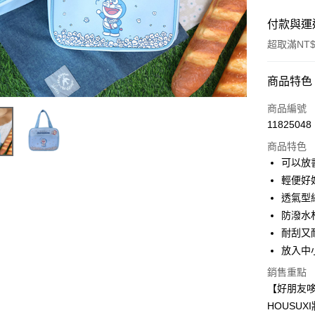
付款與運
超取滿NT$
付款方式
商品特色
POYA支付
商品編號
11825048
信用卡一
商品特色
超商取貨
可以放
輕便好
LINE Pay
透氣型
Apple Pay
防潑水
耐刮又
街口支付
放入中
悠遊付
銷售重點
Google Pa
【好朋友
HOUSU
AFTEE先