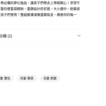
上學必備的夢幻逸品，讓孩子們帶去上學超開心！享受午
可愛的便當袋開始，童趣設計好好提，大小適中，耐磨皮
FTEE先享後付」】
先享後付是「在收到商品之後才付款」的支付方式。 讓您購物簡單
合孩子們使用！整組都瀰漫著童趣氣息，療癒你的每一
心！
：不需註冊會員、不需綁卡、不需儲值。
：只要手機號碼，簡訊認證，即可結帳。
：先確認商品／服務後，再付款。
類 (2)
付款
EE先享後付」結帳流程】
5，滿NT$390(含以上)免運費
方式選擇「AFTEE先享後付」後，將跳轉至「AFTEE先享後
保鮮盒/袋
保冷袋/便當袋
頁面，進行簡訊認證並確認金額後，即可完成結帳。
家取貨
成立數日內，您將收到繳費通知簡訊。
館
其他
費通知簡訊後14天內，點擊此簡訊中的連結，可透過四大超商
5，滿NT$390(含以上)免運費
網路銀行／等多元方式進行付款，方視為交易完成。
：結帳手續完成當下不需立刻繳費，但若您需要取消訂單，請聯
貨付款
的店家。未經商家同意取消之訂單仍視為有效，需透過AFTEE
繳納相關費用。
5，滿NT$490(含以上)免運費
否成功請以「AFTEE先享後付 」之結帳頁面顯示為準，若有關於
童 書包
兒童 餐袋
兒童 耐磨
功／繳費後需取消欲退款等相關疑問，請聯繫「AFTEE先享後
爾富取貨
援中心」
https://netprotections.freshdesk.com/support/home
5，滿NT$490(含以上)免運費
項】
付款
恩沛科技股份有限公司提供之「AFTEE先享後付」服務完成之
依本服務之必要範圍內提供個人資料，並將交易相關給付款項請
5，滿NT$490(含以上)免運費