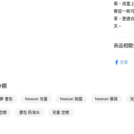
案，孩童
相關說明
餐從一款
【關於「A
即享券
AFTEE
革，更適
便利好安
天。
１．簡單
２．便利
運送方式
３．安心
商品相關分
全家取貨
【「AFT
每筆NT$6
１．於結帳
生活日用
付」結帳
分享
付款後全
２．訂單
授權主題
３．收到繳
每筆NT$6
／ATM／
※ 請注意
分類
萊爾富取
絡購買商品
先享後付
每筆NT$6
夢 書包
housuxi 兒童
housuxi 耐磨
housuxi 餐袋
※ 交易是
兒
是否繳費成
付款後萊
付客戶支
空間
書包 防潑水
兒童 空間
每筆NT$6
【注意事
7-11取貨
１．透過由
交易，需
每筆NT$6