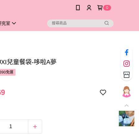
0
研究室
UXI兒童餐袋-哆啦A夢
390免運
69