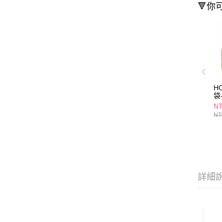
🔻你
H
袋
NT
NT
詳細