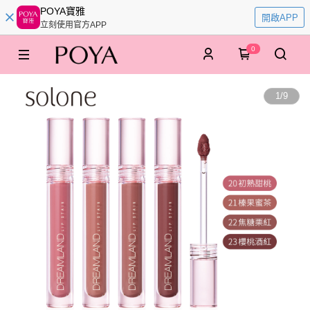
POYA寶雅
開啟APP
立刻使用官方APP
0
1
/
9