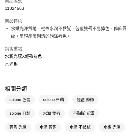
商品編號
信用卡一次付款
11824563
超商取貨付款
商品特色
LINE Pay
水嫩光澤質地，輕盈水潤不黏膩，包覆雙唇不易掉色，修飾唇
紋，呈現晶瑩剔透的飽滿唇色。
Apple Pay
銷售重點
街口支付
水潤光感X輕盈持色
悠遊付
水光系
Google Pay
AFTEE先享後付
相關分類
相關說明
【關於「AFTEE先享後付」】
solone 色號
solone 唇釉
輕盈 修飾
即享券
AFTEE先享後付是「在收到商品之後才付款」的支付方式。 讓您購物簡單
便利好安心！
solone 訂製
水潤 雙唇
不黏膩 光澤
１．簡單：不需註冊會員、不需綁卡、不需儲值。
運送方式
２．便利：只要手機號碼，簡訊認證，即可結帳。
３．安心：先確認商品／服務後，再付款。
輕盈 光澤
水潤 輕盈
水潤 不黏膩
水嫩 光澤
全家取貨付款
每筆NT$65，滿NT$390(含以上)免運費
【「AFTEE先享後付」結帳流程】