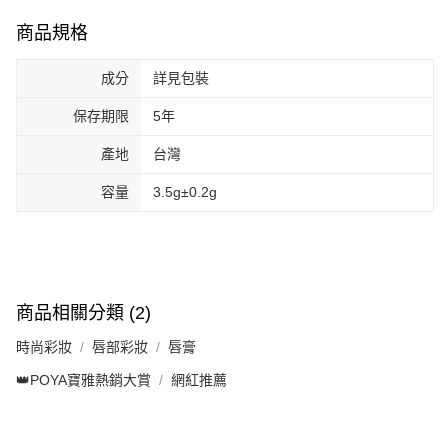
商品規格
成分
詳見包裝
保存期限
5年
產地
台灣
容量
3.5g±0.2g
商品相關分類 (2)
時尚彩妝
唇部彩妝
唇膏
👑POYA寶雅熱銷大賞
網紅推薦