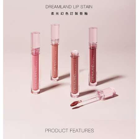
５．嚴禁一人註冊多個帳號或使用他人資訊註冊。若發現惡意使用之情形，
恩沛科技股份有限公司將有權停止該用戶之使用額度並採取法律行動。