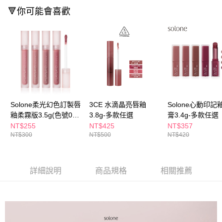
１．於結帳方式選擇「AFTEE先享後付」後，將跳轉至「AFTEE先享後付」
🔻你可能會喜歡
付款後全家取貨
結帳頁面，進行簡訊認證並確認金額後，即可完成結帳。
２．訂單成立數日內，您將收到繳費通知簡訊。
每筆NT$65，滿NT$390(含以上)免運費
３．收到繳費通知簡訊後14天內，點擊此簡訊中的連結，可透過四大超商／
ATM／網路銀行／等多元方式進行付款，方視為交易完成。
萊爾富取貨付款
※ 請注意：結帳手續完成當下不需立刻繳費，但若您需要取消訂單，請聯絡
每筆NT$65，滿NT$490(含以上)免運費
購買商品的店家。未經商家同意取消之訂單仍視為有效，需透過AFTEE先享
後付繳納相關費用。
付款後萊爾富取貨
※ 交易是否成功請以「AFTEE先享後付 」之結帳頁面顯示為準，若有關於
是否繳費成功／繳費後需取消欲退款等相關疑問，請聯繫「AFTEE先享後付
每筆NT$65，滿NT$490(含以上)免運費
客戶支援中心」
https://netprotections.freshdesk.com/support/home
Solone柔光幻色訂製唇
3CE 水滴晶亮唇釉
Solone心動印記
7-11取貨付款
釉柔霧版3.5g(色號01-
3.8g-多款任選
膏3.4g-多款任選
【注意事項】
１．透過由恩沛科技股份有限公司提供之「AFTEE先享後付」服務完成之交
每筆NT$65，滿NT$490(含以上)免運費
04)-多款任選
NT$255
NT$425
NT$357
易，需依本服務之必要範圍內提供個人資料，並將交易相關給付款項請求債
NT$300
NT$500
NT$420
權轉讓予恩沛科技股份有限公司。
付款後7-11取貨
２．關於個人資料處理事宜，請瀏覽以下網址：
每筆NT$65，滿NT$490(含以上)免運費
https://aftee.tw/terms/#terms3
３．未成年的使用者請事先徵得法定代理人或監護人之同意方可使用
詳細說明
商品規格
相關推薦
宅配(本島)
「AFTEE先享後付」，若未經同意申辦者引起之損失，本公司不負相關責
任。
每筆NT$100，滿NT$790(含以上)免運費
４．使用「AFTEE先享後付」時，將依據個別帳號之用戶狀況，依本公司即
時審查核予不同之上限額度；若仍有額度不足之情形，本公司將視審查結果
付款後寶雅門市自取(由倉庫統一出貨)
請求用戶進行身份認證。
每筆NT$80，滿NT$290(含以上)免運費