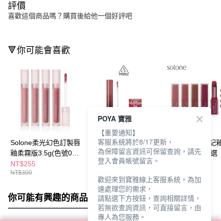
評價
喜歡這個商品嗎？購買後給他一個好評吧
🔻你可能會喜歡
POYA 寶雅
【重要通知】
客服系統將於8/17更新，
Solone柔光幻色訂製唇
3CE 水滴晶亮唇釉
Solone心動印記
為保障留言資訊可保留查詢，請先
釉柔霧版3.5g(色號01-
3.8g-多款任選
膏3.4g-多款任選
登入會員帳號留言。
04)-多款任選
NT$255
NT$425
NT$357
NT$300
NT$500
NT$420
歡迎來到寶雅線上客服系統。為加
速處理您的需求，
你可能有興趣的商品
全站排行
請點選下方按鈕，查詢相關詳情，
若無欲查詢資訊，可直接留言，由
專人為您服務。