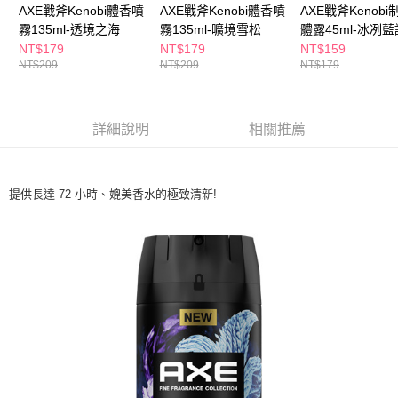
ATM／網路銀行／等多元方式進行付款，方視為交易完成。
AXE戰斧Kenobi體香噴
AXE戰斧Kenobi體香噴
AXE戰斧Kenob
萊爾富取貨付款
※ 請注意：結帳手續完成當下不需立刻繳費，但若您需要取消訂單，請聯絡
霧135ml-透境之海
霧135ml-曠境雪松
體露45ml-冰冽藍
每筆NT$65，滿NT$490(含以上)免運費
購買商品的店家。未經商家同意取消之訂單仍視為有效，需透過AFTEE先享
NT$179
NT$179
NT$159
後付繳納相關費用。
NT$209
NT$209
NT$179
付款後萊爾富取貨
※ 交易是否成功請以「AFTEE先享後付 」之結帳頁面顯示為準，若有關於
是否繳費成功／繳費後需取消欲退款等相關疑問，請聯繫「AFTEE先享後付
每筆NT$65，滿NT$490(含以上)免運費
客戶支援中心」
https://netprotections.freshdesk.com/support/home
7-11取貨付款
詳細說明
相關推薦
【注意事項】
１．透過由恩沛科技股份有限公司提供之「AFTEE先享後付」服務完成之交
每筆NT$65，滿NT$490(含以上)免運費
易，需依本服務之必要範圍內提供個人資料，並將交易相關給付款項請求債
權轉讓予恩沛科技股份有限公司。
付款後7-11取貨
提供長達 72 小時、媲美香水的極致清新!
２．關於個人資料處理事宜，請瀏覽以下網址：
每筆NT$65，滿NT$490(含以上)免運費
https://aftee.tw/terms/#terms3
３．未成年的使用者請事先徵得法定代理人或監護人之同意方可使用
宅配(本島)
「AFTEE先享後付」，若未經同意申辦者引起之損失，本公司不負相關責
任。
每筆NT$100，滿NT$790(含以上)免運費
４．使用「AFTEE先享後付」時，將依據個別帳號之用戶狀況，依本公司即
時審查核予不同之上限額度；若仍有額度不足之情形，本公司將視審查結果
付款後寶雅門市自取(由倉庫統一出貨)
請求用戶進行身份認證。
每筆NT$80，滿NT$290(含以上)免運費
５．嚴禁一人註冊多個帳號或使用他人資訊註冊。若發現惡意使用之情形，
恩沛科技股份有限公司將有權停止該用戶之使用額度並採取法律行動。