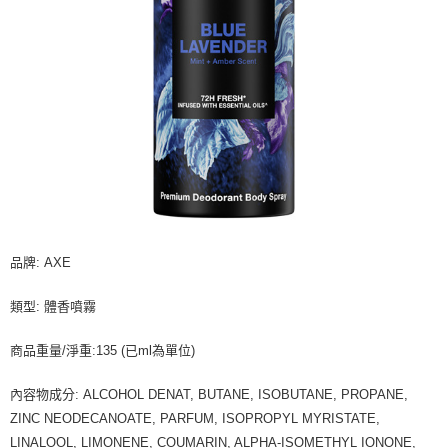
品牌: AXE
類型: 體香噴霧
商品重量/淨重:135 (已ml為單位)
內容物成分: ALCOHOL DENAT, BUTANE, ISOBUTANE, PROPANE,
ZINC NEODECANOATE, PARFUM, ISOPROPYL MYRISTATE,
LINALOOL, LIMONENE, COUMARIN, ALPHA-ISOMETHYL IONONE,