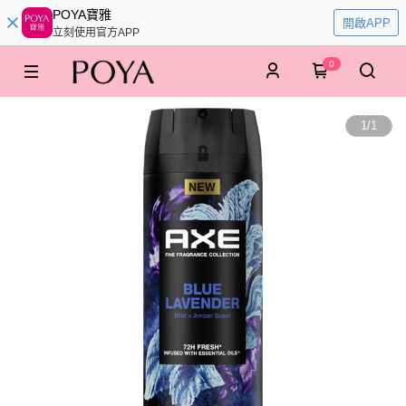
POYA寶雅
開啟APP
立刻使用官方APP
0
1
/
1