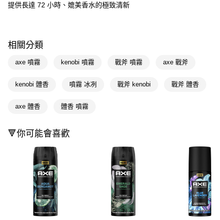
LINE Pay
提供長達 72 小時、媲美香水的極致清新
Apple Pay
街口支付
相關分類
悠遊付
axe 噴霧
kenobi 噴霧
戰斧 噴霧
axe 戰斧
Google Pay
kenobi 體香
噴霧 冰冽
戰斧 kenobi
戰斧 體香
AFTEE先享後付
相關說明
axe 體香
體香 噴霧
【關於「AFTEE先享後付」】
即享券
AFTEE先享後付是「在收到商品之後才付款」的支付方式。 讓您購物簡單
🔻你可能會喜歡
便利好安心！
１．簡單：不需註冊會員、不需綁卡、不需儲值。
運送方式
２．便利：只要手機號碼，簡訊認證，即可結帳。
３．安心：先確認商品／服務後，再付款。
全家取貨付款
每筆NT$65，滿NT$390(含以上)免運費
【「AFTEE先享後付」結帳流程】
１．於結帳方式選擇「AFTEE先享後付」後，將跳轉至「AFTEE先享後付」
付款後全家取貨
結帳頁面，進行簡訊認證並確認金額後，即可完成結帳。
２．訂單成立數日內，您將收到繳費通知簡訊。
每筆NT$65，滿NT$390(含以上)免運費
３．收到繳費通知簡訊後14天內，點擊此簡訊中的連結，可透過四大超商／