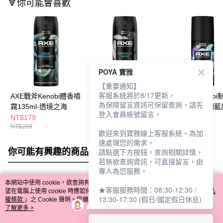
🔻你可能會喜歡
POYA 寶雅
【重要通知】
客服系統將於8/17更新，
AXE戰斧Kenobi體香噴
AXE戰斧Kenobi體香噴
AXE戰斧Kenob
為保障留言資訊可保留查詢，請先
霧135ml-透境之海
霧135ml-曠境雪松
體露45ml-冰冽藍
登入會員帳號留言。
NT$179
NT$179
NT$159
NT$209
NT$209
NT$179
歡迎來到寶雅線上客服系統。為加
速處理您的需求，
你可能有興趣的商品
全站排行
請點選下方按鈕，查詢相關詳情，
若無欲查詢資訊，可直接留言，由
專人為您服務。
本網站中使用 cookie，欲查詢有關本網站使用 cookie 方式之詳情，及若您不希
★客服服務時間：08:30-12:30 /
熱門標籤
望在電腦上使用 cookie 時應如何變更電腦的 cookie 設定，請參閱本網站「
隱私
13:30-17:30 (假日/國定假日休息)
權條款
」之 Cookie 聲明。您繼續使用本網站即表示您同意本公司得按本網站使
用條款之 Cookie 聲明使用 cookie。
了解更多 >