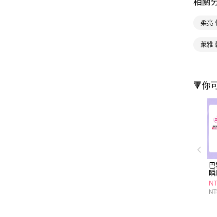
相關
柔亮 
萊雅 
🔻你
巴
瞬
44
NT
NT