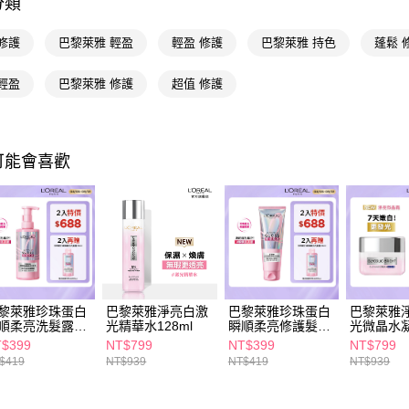
分類
求債權轉
２．關於
付款後7-1
https://aft
修護
巴黎萊雅 輕盈
輕盈 修護
巴黎萊雅 持色
蓬鬆 
每筆NT$6
３．未成
「AFTE
輕盈
巴黎萊雅 修護
超值 修護
宅配(本島)
任。
４．使用「
每筆NT$1
即時審查
結果請求
付款後寶雅
５．嚴禁
可能會喜歡
每筆NT$8
形，恩沛
動。
黎萊雅珍珠蛋白
巴黎萊雅淨亮白激
巴黎萊雅珍珠蛋白
巴黎萊雅
順柔亮洗髮露
光精華水128ml
瞬順柔亮修護髮膜
光微晶水凝
0ml
200ml
$399
NT$799
NT$399
NT$799
$419
NT$939
NT$419
NT$939