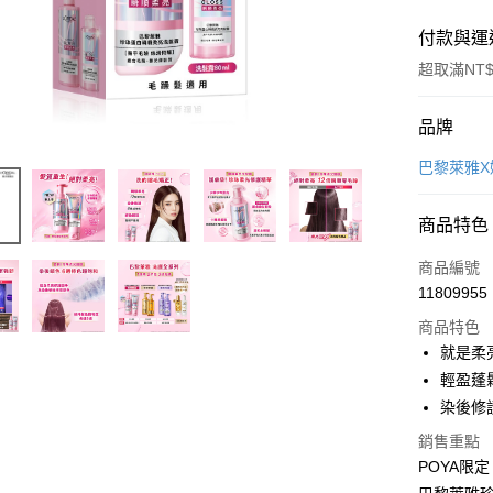
付款與運
超取滿NT$
付款方式
品牌
POYA支付
巴黎萊雅X
信用卡一
商品特色
超商取貨
商品編號
LINE Pay
11809955
商品特色
Apple Pay
就是柔
街口支付
輕盈蓬
染後修
悠遊付
銷售重點
Google Pa
POYA限定
AFTEE先