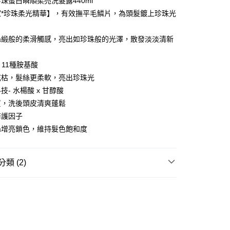
珠蛋白瞬順柔亮洗髮露440ml
家*珍珠柔光精華】，有效撫平毛鱗片，為頭髮鍍上珍珠光
FTEE先享後付」】
，
先享後付是「在收到商品之後才付款」的支付方式。 讓您購物簡單
絲緞般的柔滑觸感，亮出如珍珠般的光澤，散發淡淡清新
心！
：不需註冊會員、不需綁卡、不需儲值。
：只要手機號碼，簡訊認證，即可結帳。
 11種胺基酸
：先確認商品／服務後，再付款。
乾枯，髮絲更柔軟，亮出珍珠光
付款
EE先享後付」結帳流程】
技- 水楊酸 x 甘醇酸
5，滿NT$390(含以上)免運費
方式選擇「AFTEE先享後付」後，將跳轉至「AFTEE先享後
質，洗後頭皮清爽蓬鬆
頁面，進行簡訊認證並確認金額後，即可完成結帳。
家取貨
成立數日內，您將收到繳費通知簡訊。
修護因子
費通知簡訊後14天內，點擊此簡訊中的連結，可透過四大超商
5，滿NT$390(含以上)免運費
絲增亮鎖色，維持髮色飽和度
網路銀行／等多元方式進行付款，方視為交易完成。
：結帳手續完成當下不需立刻繳費，但若您需要取消訂單，請聯
貨付款
的店家。未經商家同意取消之訂單仍視為有效，需透過AFTEE
繳納相關費用。
5，滿NT$490(含以上)免運費
類 (2)
否成功請以「AFTEE先享後付 」之結帳頁面顯示為準，若有關於
功／繳費後需取消欲退款等相關疑問，請聯繫「AFTEE先享後
爾富取貨
比琳x 3CE
巴黎萊雅
援中心」
https://netprotections.freshdesk.com/support/home
5，滿NT$490(含以上)免運費
★品牌精選
巴黎萊雅 L'Oréal Paris
項】
付款
恩沛科技股份有限公司提供之「AFTEE先享後付」服務完成之
依本服務之必要範圍內提供個人資料，並將交易相關給付款項請
5，滿NT$490(含以上)免運費