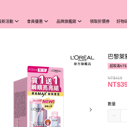
最新活動
會員優惠
品牌旗艦館
領取折價券
好物
巴黎萊
超取滿NT$
NT$419
NT$3
數量