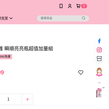
0
研究室
雅 瞬順亮亮瓶超值加量組
390免運
99