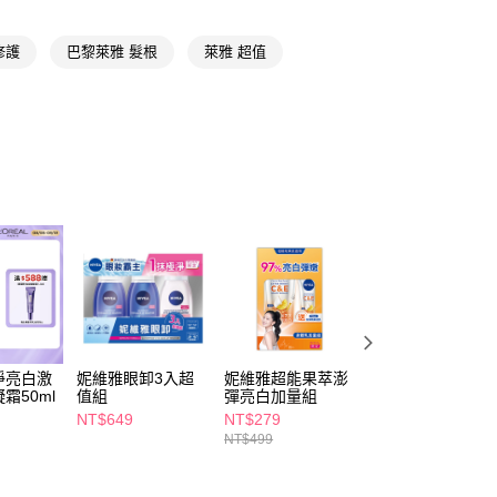
讓予恩沛科技股份有限公司。
個人資料處理事宜，請瀏覽以下網址：
1取貨
ee.tw/terms/#terms3
修護
巴黎萊雅 髮根
萊雅 超值
5，滿NT$490(含以上)免運費
年的使用者請事先徵得法定代理人或監護人之同意方可使用
E先享後付」，若未經同意申辦者引起之損失，本公司不負相關責
AFTEE先享後付」時，將依據個別帳號之用戶狀況，依本公司
00，滿NT$790(含以上)免運費
核予不同之上限額度；若仍有額度不足之情形，本公司將視審查
用戶進行身份認證。
門市自取(由倉庫統一出貨)
一人註冊多個帳號或使用他人資訊註冊。若發現惡意使用之情
0，滿NT$290(含以上)免運費
科技股份有限公司將有權停止該用戶之使用額度並採取法律行
淨亮白激
妮維雅眼卸3入超
妮維雅超能果萃澎
妮維雅超能果萃澎
霜50ml
值組
彈亮白加量組
彈亮白超值組
NT$649
NT$279
NT$499
NT$499