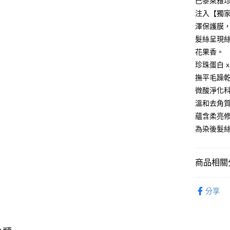
巴黎萊雅珍
相關說明
注入【獨
【關於「A
澤保護膜
即享券
AFTEE
髮絲呈現
便利好安
１．簡單
花果香。
２．便利
運送方式
珍珠蛋白 x
３．安心
撫平毛躁
全家取貨
【「AFT
微酸淨化科
每筆NT$6
１．於結帳
溫和去角
付」結帳
付款後全
２．訂單
蘊含柔亮
３．收到繳
每筆NT$6
為染後髮
／ATM／
※ 請注意
萊爾富取
絡購買商品
先享後付
每筆NT$6
商品相關分
※ 交易是
是否繳費成
付款後萊
巴黎萊雅x媚
付客戶支
分享
每筆NT$6
個人清潔
【注意事
7-11取貨
１．透過由
交易，需
每筆NT$6