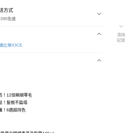
送方式
390免運
清除
紀錄
媚比琳X3CE
次付款
付款
亮！12倍瞬順零毛
鬆！髮根不扁塌
護！6週超持色
y
享後付