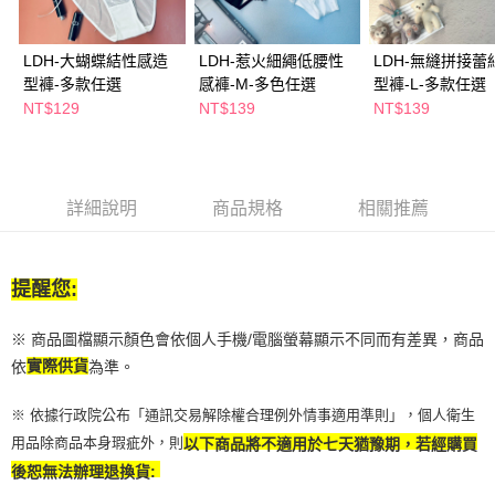
２．訂單成立數日內，您將收到繳費通知簡訊。
每筆NT$65，滿NT$390(含以上)免運費
３．收到繳費通知簡訊後14天內，點擊此簡訊中的連結，可透過四大超商／
ATM／網路銀行／等多元方式進行付款，方視為交易完成。
LDH-大蝴蝶結性感造
LDH-惹火細繩低腰性
LDH-無縫拼接蕾
萊爾富取貨付款
※ 請注意：結帳手續完成當下不需立刻繳費，但若您需要取消訂單，請聯絡
型褲-多款任選
感褲-M-多色任選
型褲-L-多款任選
每筆NT$65，滿NT$490(含以上)免運費
購買商品的店家。未經商家同意取消之訂單仍視為有效，需透過AFTEE先享
NT$129
NT$139
NT$139
後付繳納相關費用。
付款後萊爾富取貨
※ 交易是否成功請以「AFTEE先享後付 」之結帳頁面顯示為準，若有關於
是否繳費成功／繳費後需取消欲退款等相關疑問，請聯繫「AFTEE先享後付
每筆NT$65，滿NT$490(含以上)免運費
客戶支援中心」
https://netprotections.freshdesk.com/support/home
7-11取貨付款
詳細說明
商品規格
相關推薦
【注意事項】
１．透過由恩沛科技股份有限公司提供之「AFTEE先享後付」服務完成之交
每筆NT$65，滿NT$490(含以上)免運費
易，需依本服務之必要範圍內提供個人資料，並將交易相關給付款項請求債
權轉讓予恩沛科技股份有限公司。
付款後7-11取貨
提醒您:
２．關於個人資料處理事宜，請瀏覽以下網址：
每筆NT$65，滿NT$490(含以上)免運費
https://aftee.tw/terms/#terms3
３．未成年的使用者請事先徵得法定代理人或監護人之同意方可使用
※ 商品圖檔顯示顏色會依個人手機/電腦螢幕顯示不同而有差異，商品
宅配(本島)
「AFTEE先享後付」，若未經同意申辦者引起之損失，本公司不負相關責
依
實際供貨
為準。
任。
每筆NT$100，滿NT$790(含以上)免運費
４．使用「AFTEE先享後付」時，將依據個別帳號之用戶狀況，依本公司即
時審查核予不同之上限額度；若仍有額度不足之情形，本公司將視審查結果
※ 依據行政院公布「通訊交易解除權合理例外情事適用準則」，個人衛生
付款後寶雅門市自取(由倉庫統一出貨)
請求用戶進行身份認證。
用品除商品本身瑕疵外，則
以下商品將不適用於七天猶豫期，若經購買
每筆NT$80，滿NT$290(含以上)免運費
５．嚴禁一人註冊多個帳號或使用他人資訊註冊。若發現惡意使用之情形，
後恕無法辦理退換貨:
恩沛科技股份有限公司將有權停止該用戶之使用額度並採取法律行動。