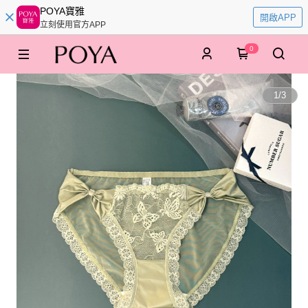
POYA寶雅
開啟APP
立刻使用官方APP
0
1
/
3