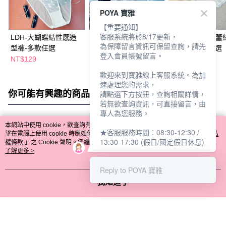
POYA 寶雅
【重要通知】
客服系統將於8/17更新，
LDH-大蝴蝶結性感造
LDH-惹火細繩低腰性
LDH-無縫拼接蕾
為保障留言資訊可保留查詢，請先
型褲-多款任選
感褲-M-多色任選
型褲-L-多款任選
登入會員帳號留言。
NT$129
NT$139
NT$139
歡迎來到寶雅線上客服系統。為加
速處理您的需求，
你可能有興趣的商品
全站排行
請點選下方按鈕，查詢相關詳情，
若無欲查詢資訊，可直接留言，由
專人為您服務。
本網站中使用 cookie，欲查詢有關本網站使用 cookie 方式之詳情，及若您不希
★客服服務時間：08:30-12:30 /
熱門標籤
望在電腦上使用 cookie 時應如何變更電腦的 cookie 設定，請參閱本網站「
隱私
13:30-17:30 (假日/國定假日休息)
權條款
」之 Cookie 聲明。您繼續使用本網站即表示您同意本公司得按本網站使
用條款之 Cookie 聲明使用 cookie。
了解更多 >
Reply to POYA 寶雅
我知道了