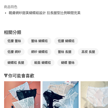
超商取貨付款
商品特色
LINE Pay
親膚網紗甜美蝴蝶結設計 拉長腿型比例瞬間完美
Apple Pay
街口支付
相關分類
悠遊付
低腰 蕾絲
蕾絲 蝴蝶結
低腰 蝴蝶結
Google Pay
低腰 網紗
網紗 蝴蝶結
蕾絲 長腿
高衩 長腿
AFTEE先享後付
相關說明
蝴蝶結 長腿
緞面 蝴蝶結
蝴蝶 蕾絲
【關於「AFTEE先享後付」】
即享券
AFTEE先享後付是「在收到商品之後才付款」的支付方式。 讓您購物簡單
🔻你可能會喜歡
便利好安心！
１．簡單：不需註冊會員、不需綁卡、不需儲值。
運送方式
２．便利：只要手機號碼，簡訊認證，即可結帳。
３．安心：先確認商品／服務後，再付款。
全家取貨付款
每筆NT$65，滿NT$390(含以上)免運費
【「AFTEE先享後付」結帳流程】
１．於結帳方式選擇「AFTEE先享後付」後，將跳轉至「AFTEE先享後付」
付款後全家取貨
結帳頁面，進行簡訊認證並確認金額後，即可完成結帳。