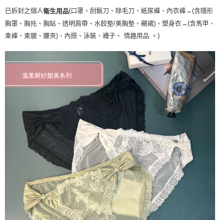
已拆封之個人
(口罩、刮鬍刀、除毛刀、紙尿褲、內衣褲→(含隱形
衛生用品
胸罩、胸扥、胸貼、透明肩帶、水餃墊/美胸墊、襯裙)、塑身衣
→
(含馬甲、
束褲、束腿、腰夾
)
、內搭、泳裝、襪子、 情趣用品 。)