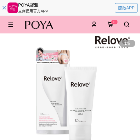
POYA寶雅
開啟APP
立刻使用官方APP
0
1
/
6