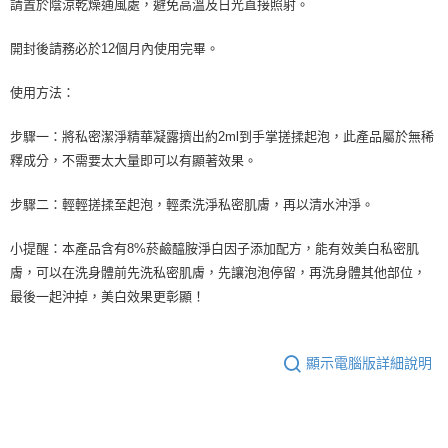
請置於陰涼乾燥通風處，避免高溫及日光直接照射。
開封後請務必於12個月內使用完畢。
使用方法：
步驟一：將私密潔淨精華凝露擠出約2ml到手掌搓揉起泡，此產品屬於無稀
釋成分，不需要太大量即可以有顯著效果。
步驟二：輕輕搓揉至起泡，輕柔洗淨私密肌膚，再以清水沖淨。
小提醒：本產品含有8%菸鹼醯胺淨白因子添加配方，能有效美白私密肌
膚，可以在洗身體前先洗私密肌膚，先讓泡泡停留，再洗身體其他部位，
最後一起沖掉，美白效果更彰顯！
顯示電腦版詳細說明