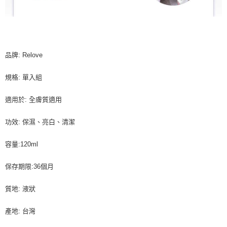
品牌: Relove
規格: 單入組
適用於: 全膚質適用
功效: 保濕、亮白、清潔
容量:120ml
保存期限:36個月
質地: 液狀
產地: 台灣