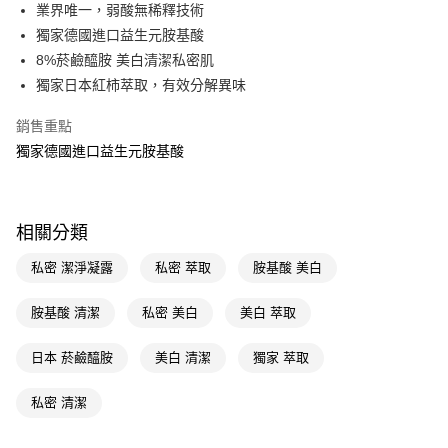
LINE Pay
業界唯一，弱酸無稀釋技術
獨家德國進口益生元胺基酸
Apple Pay
8%菸鹼醯胺 美白清潔私密肌
街口支付
獨家日本紅柿萃取，有效分解異味
悠遊付
銷售重點
獨家德國進口益生元胺基酸
Google Pay
AFTEE先享後付
相關說明
相關分類
【關於「AFTEE先享後付」】
即享券
AFTEE先享後付是「在收到商品之後才付款」的支付方式。 讓您購物簡單
私密 潔淨凝露
私密 萃取
胺基酸 美白
便利好安心！
１．簡單：不需註冊會員、不需綁卡、不需儲值。
運送方式
２．便利：只要手機號碼，簡訊認證，即可結帳。
胺基酸 清潔
私密 美白
美白 萃取
３．安心：先確認商品／服務後，再付款。
全家取貨付款
日本 菸鹼醯胺
美白 清潔
獨家 萃取
每筆NT$65，滿NT$390(含以上)免運費
【「AFTEE先享後付」結帳流程】
１．於結帳方式選擇「AFTEE先享後付」後，將跳轉至「AFTEE先享後付」
付款後全家取貨
結帳頁面，進行簡訊認證並確認金額後，即可完成結帳。
私密 清潔
２．訂單成立數日內，您將收到繳費通知簡訊。
每筆NT$65，滿NT$390(含以上)免運費
３．收到繳費通知簡訊後14天內，點擊此簡訊中的連結，可透過四大超商／