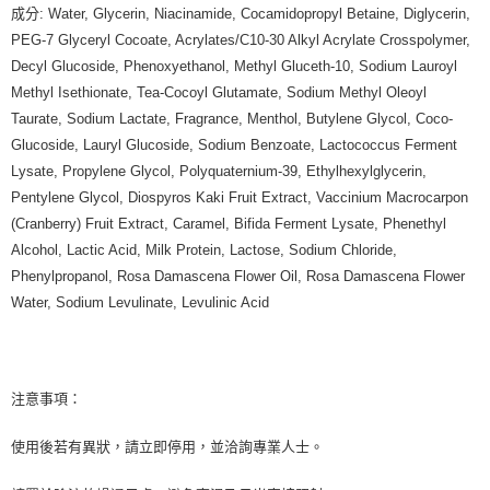
成分: Water, Glycerin, Niacinamide, Cocamidopropyl Betaine, Diglycerin,
PEG-7 Glyceryl Cocoate, Acrylates/C10-30 Alkyl Acrylate Crosspolymer,
Decyl Glucoside, Phenoxyethanol, Methyl Gluceth-10, Sodium Lauroyl
Methyl Isethionate, Tea-Cocoyl Glutamate, Sodium Methyl Oleoyl
Taurate, Sodium Lactate, Fragrance, Menthol, Butylene Glycol, Coco-
Glucoside, Lauryl Glucoside, Sodium Benzoate, Lactococcus Ferment
Lysate, Propylene Glycol, Polyquaternium-39, Ethylhexylglycerin,
Pentylene Glycol, Diospyros Kaki Fruit Extract, Vaccinium Macrocarpon
(Cranberry) Fruit Extract, Caramel, Bifida Ferment Lysate, Phenethyl
Alcohol, Lactic Acid, Milk Protein, Lactose, Sodium Chloride,
Phenylpropanol, Rosa Damascena Flower Oil, Rosa Damascena Flower
Water, Sodium Levulinate, Levulinic Acid
注意事項：
使用後若有異狀，請立即停用，並洽詢專業人士。