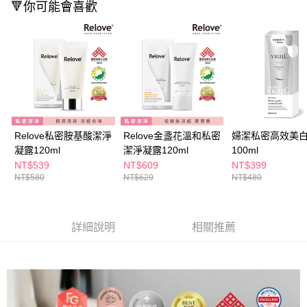
ATM／網路銀行／等多元方式進行付款，方視為交易完成。
🔻你可能會喜歡
萊爾富取貨付款
※ 請注意：結帳手續完成當下不需立刻繳費，但若您需要取消訂單，請聯絡
每筆NT$65，滿NT$490(含以上)免運費
購買商品的店家。未經商家同意取消之訂單仍視為有效，需透過AFTEE先享
後付繳納相關費用。
付款後萊爾富取貨
※ 交易是否成功請以「AFTEE先享後付 」之結帳頁面顯示為準，若有關於
是否繳費成功／繳費後需取消欲退款等相關疑問，請聯繫「AFTEE先享後付
每筆NT$65，滿NT$490(含以上)免運費
客戶支援中心」
https://netprotections.freshdesk.com/support/home
7-11取貨付款
【注意事項】
１．透過由恩沛科技股份有限公司提供之「AFTEE先享後付」服務完成之交
每筆NT$65，滿NT$490(含以上)免運費
易，需依本服務之必要範圍內提供個人資料，並將交易相關給付款項請求債
Relove私密胺基酸潔淨
Relove金盞花溫和私密
婦潔私密高效美
權轉讓予恩沛科技股份有限公司。
付款後7-11取貨
凝露120ml
潔淨凝露120ml
100ml
２．關於個人資料處理事宜，請瀏覽以下網址：
每筆NT$65，滿NT$490(含以上)免運費
https://aftee.tw/terms/#terms3
NT$539
NT$609
NT$399
３．未成年的使用者請事先徵得法定代理人或監護人之同意方可使用
NT$580
NT$629
NT$480
宅配(本島)
「AFTEE先享後付」，若未經同意申辦者引起之損失，本公司不負相關責
任。
每筆NT$100，滿NT$790(含以上)免運費
４．使用「AFTEE先享後付」時，將依據個別帳號之用戶狀況，依本公司即
時審查核予不同之上限額度；若仍有額度不足之情形，本公司將視審查結果
詳細說明
相關推薦
付款後寶雅門市自取(由倉庫統一出貨)
請求用戶進行身份認證。
每筆NT$80，滿NT$290(含以上)免運費
５．嚴禁一人註冊多個帳號或使用他人資訊註冊。若發現惡意使用之情形，
恩沛科技股份有限公司將有權停止該用戶之使用額度並採取法律行動。