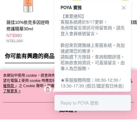
POYA 寶雅
【重要通知】
客服系統將於8/17更新，
薇佳10%依克多因逆時
薇佳10%依克多因B3
Dr.HUANG保濕
為保障留言資訊可保留查詢，請先
修護精華30ml
亮白精華30ml
30ml
登入會員帳號留言。
NT$980
NT$980
NT$540
NT$1,380
NT$1,380
NT$690
歡迎來到寶雅線上客服系統。為加
速處理您的需求，
你可能有興趣的商品
全站排行
請點選下方按鈕，查詢相關詳情，
若無欲查詢資訊，可直接留言，由
專人為您服務。
本網站中使用 cookie，欲查詢有關本網站使用 cookie 方式之詳情，及若您不希
★客服服務時間：08:30-12:30 /
熱門標籤
望在電腦上使用 cookie 時應如何變更電腦的 cookie 設定，請參閱本網站「
隱私
13:30-17:30 (假日/國定假日休息)
權條款
」之 Cookie 聲明。您繼續使用本網站即表示您同意本公司得按本網站使
用條款之 Cookie 聲明使用 cookie。
了解更多 >
Reply to POYA 寶雅
我知道了