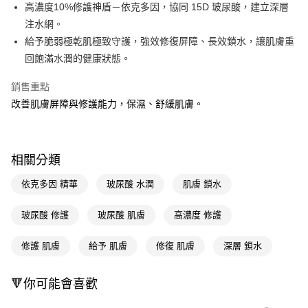
LINE Pay
高濃度10%修護神盾－依克多因，協同 15D 玻尿酸，建立深層
注水網。
Apple Pay
給予脆弱極乾肌極致守護，強效修復屏障、長效鎖水，讓肌膚重
街口支付
回飽滿水潤的健康狀態。
悠遊付
銷售重點
改善肌膚屏障與修護能力，保濕、舒緩肌膚。
Google Pay
AFTEE先享後付
相關說明
相關分類
【關於「AFTEE先享後付」】
即享券
AFTEE先享後付是「在收到商品之後才付款」的支付方式。 讓您購物簡單
依克多因 精華
玻尿酸 水潤
肌膚 鎖水
便利好安心！
１．簡單：不需註冊會員、不需綁卡、不需儲值。
運送方式
２．便利：只要手機號碼，簡訊認證，即可結帳。
玻尿酸 修護
玻尿酸 肌膚
高濃度 修護
３．安心：先確認商品／服務後，再付款。
全家取貨付款
修護 肌膚
給予 肌膚
修復 肌膚
深層 鎖水
每筆NT$65，滿NT$390(含以上)免運費
【「AFTEE先享後付」結帳流程】
１．於結帳方式選擇「AFTEE先享後付」後，將跳轉至「AFTEE先享後付」
付款後全家取貨
結帳頁面，進行簡訊認證並確認金額後，即可完成結帳。
🔻你可能會喜歡
２．訂單成立數日內，您將收到繳費通知簡訊。
每筆NT$65，滿NT$390(含以上)免運費
３．收到繳費通知簡訊後14天內，點擊此簡訊中的連結，可透過四大超商／