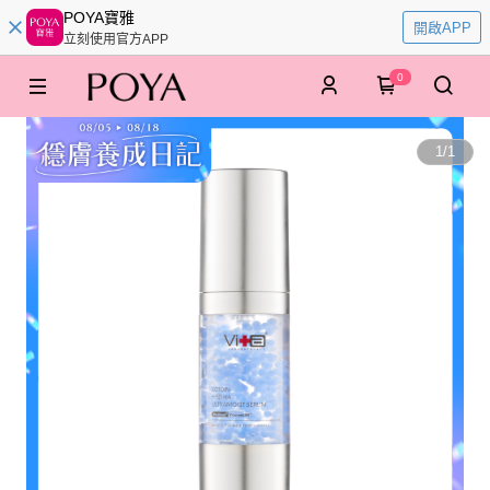
POYA寶雅
開啟APP
立刻使用官方APP
0
1
/
1