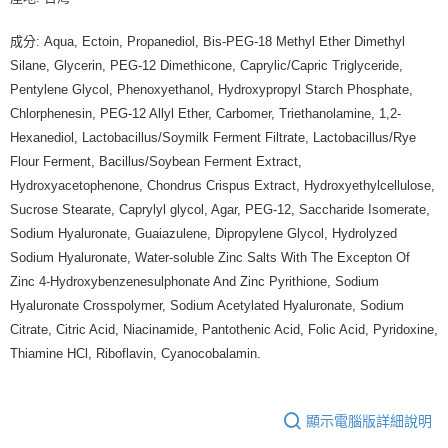
成分: Aqua, Ectoin, Propanediol, Bis-PEG-18 Methyl Ether Dimethyl
Silane, Glycerin, PEG-12 Dimethicone, Caprylic/Capric Triglyceride,
Pentylene Glycol, Phenoxyethanol, Hydroxypropyl Starch Phosphate,
Chlorphenesin, PEG-12 Allyl Ether, Carbomer, Triethanolamine, 1,2-
Hexanediol, Lactobacillus/Soymilk Ferment Filtrate, Lactobacillus/Rye
Flour Ferment, Bacillus/Soybean Ferment Extract,
Hydroxyacetophenone, Chondrus Crispus Extract, Hydroxyethylcellulose,
Sucrose Stearate, Caprylyl glycol, Agar, PEG-12, Saccharide Isomerate,
Sodium Hyaluronate, Guaiazulene, Dipropylene Glycol, Hydrolyzed
Sodium Hyaluronate, Water-soluble Zinc Salts With The Excepton Of
Zinc 4-Hydroxybenzenesulphonate And Zinc Pyrithione, Sodium
Hyaluronate Crosspolymer, Sodium Acetylated Hyaluronate, Sodium
Citrate, Citric Acid, Niacinamide, Pantothenic Acid, Folic Acid, Pyridoxine,
Thiamine HCl, Riboflavin, Cyanocobalamin.
顯示電腦版詳細說明