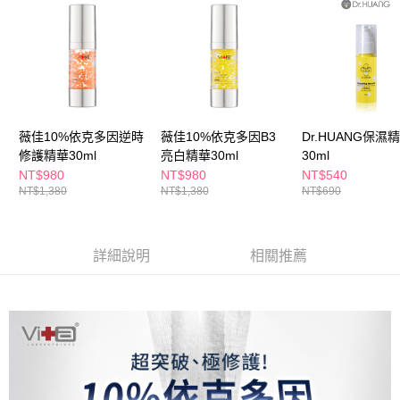
ATM／網路銀行／等多元方式進行付款，方視為交易完成。
萊爾富取貨付款
※ 請注意：結帳手續完成當下不需立刻繳費，但若您需要取消訂單，請聯絡
每筆NT$65，滿NT$490(含以上)免運費
購買商品的店家。未經商家同意取消之訂單仍視為有效，需透過AFTEE先享
後付繳納相關費用。
付款後萊爾富取貨
※ 交易是否成功請以「AFTEE先享後付 」之結帳頁面顯示為準，若有關於
是否繳費成功／繳費後需取消欲退款等相關疑問，請聯繫「AFTEE先享後付
每筆NT$65，滿NT$490(含以上)免運費
客戶支援中心」
https://netprotections.freshdesk.com/support/home
7-11取貨付款
【注意事項】
薇佳10%依克多因逆時
薇佳10%依克多因B3
Dr.HUANG保濕
１．透過由恩沛科技股份有限公司提供之「AFTEE先享後付」服務完成之交
每筆NT$65，滿NT$490(含以上)免運費
修護精華30ml
亮白精華30ml
30ml
易，需依本服務之必要範圍內提供個人資料，並將交易相關給付款項請求債
NT$980
NT$980
NT$540
權轉讓予恩沛科技股份有限公司。
付款後7-11取貨
NT$1,380
NT$1,380
NT$690
２．關於個人資料處理事宜，請瀏覽以下網址：
每筆NT$65，滿NT$490(含以上)免運費
https://aftee.tw/terms/#terms3
３．未成年的使用者請事先徵得法定代理人或監護人之同意方可使用
宅配(本島)
「AFTEE先享後付」，若未經同意申辦者引起之損失，本公司不負相關責
詳細說明
相關推薦
任。
每筆NT$100，滿NT$790(含以上)免運費
４．使用「AFTEE先享後付」時，將依據個別帳號之用戶狀況，依本公司即
時審查核予不同之上限額度；若仍有額度不足之情形，本公司將視審查結果
付款後寶雅門市自取(由倉庫統一出貨)
請求用戶進行身份認證。
每筆NT$80，滿NT$290(含以上)免運費
５．嚴禁一人註冊多個帳號或使用他人資訊註冊。若發現惡意使用之情形，
恩沛科技股份有限公司將有權停止該用戶之使用額度並採取法律行動。