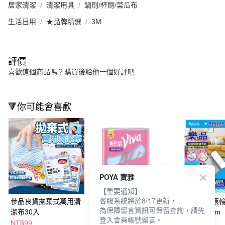
居家清潔
清潔用具
鍋刷/杯刷/菜瓜布
生活日用
★品牌精選
3M
評價
喜歡這個商品嗎？購買後給他一個好評吧
🔻你可能會喜歡
POYA 寶雅
【重要通知】
客服系統將於8/17更新，
參品良貨拋棄式萬用清
舒潔Viva拋棄式抹布45
樂品斜撕清潔滾
為保障留言資訊可保留查詢，請先
潔布30入
張2捲
包60回3入16cm
登入會員帳號留言。
NT$99
NT$145
NT$119