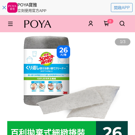
POYA寶雅
開啟APP
立刻使用官方APP
0
1
/
3