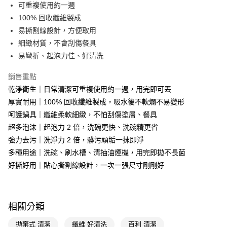
LINE Pay
可重複使用約一週
100% 回收纖維製成
Apple Pay
易撕割線設計，方便取用
街口支付
細緻材質，不會刮傷餐具
易彎折、起泡力佳、好清洗
悠遊付
銷售重點
Google Pay
乾淨衛生｜日常清潔可重複使用約一週，用完即可丟
AFTEE先享後付
厚實耐用｜100% 回收纖維製成，吸水後不軟爛不易變形
相關說明
呵護鍋具｜纖維柔軟細緻，不怕刮傷塗層、餐具
【關於「AFTEE先享後付」】
超多泡沫｜起泡力 2 倍，洗碗更快、洗碗精更省
即享券
AFTEE先享後付是「在收到商品之後才付款」的支付方式。 讓您購物簡單
便利好安心！
強力去污｜洗淨力 2 倍，髒污頑垢一抹即淨
１．簡單：不需註冊會員、不需綁卡、不需儲值。
多種用途｜洗碗、刷水槽、清抽油煙機，用完即拋不長菌
運送方式
２．便利：只要手機號碼，簡訊認證，即可結帳。
好撕好用｜貼心撕割線設計，一次一張尺寸剛剛好
３．安心：先確認商品／服務後，再付款。
全家取貨付款
每筆NT$65，滿NT$390(含以上)免運費
【「AFTEE先享後付」結帳流程】
１．於結帳方式選擇「AFTEE先享後付」後，將跳轉至「AFTEE先享後付」
付款後全家取貨
結帳頁面，進行簡訊認證並確認金額後，即可完成結帳。
相關分類
２．訂單成立數日內，您將收到繳費通知簡訊。
每筆NT$65，滿NT$390(含以上)免運費
３．收到繳費通知簡訊後14天內，點擊此簡訊中的連結，可透過四大超商／
拋棄式 清潔
纖維 好清洗
百利 清潔