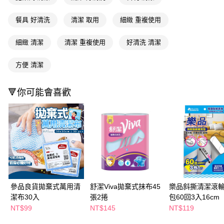
ATM／網路銀行／等多元方式進行付款，方視為交易完成。
萊爾富取貨付款
※ 請注意：結帳手續完成當下不需立刻繳費，但若您需要取消訂單，請聯絡
餐具 好清洗
清潔 取用
細緻 重複使用
每筆NT$65，滿NT$490(含以上)免運費
購買商品的店家。未經商家同意取消之訂單仍視為有效，需透過AFTEE先享
後付繳納相關費用。
付款後萊爾富取貨
※ 交易是否成功請以「AFTEE先享後付 」之結帳頁面顯示為準，若有關於
細緻 清潔
清潔 重複使用
好清洗 清潔
是否繳費成功／繳費後需取消欲退款等相關疑問，請聯繫「AFTEE先享後付
每筆NT$65，滿NT$490(含以上)免運費
客戶支援中心」
https://netprotections.freshdesk.com/support/home
方便 清潔
7-11取貨付款
【注意事項】
１．透過由恩沛科技股份有限公司提供之「AFTEE先享後付」服務完成之交
每筆NT$65，滿NT$490(含以上)免運費
🔻你可能會喜歡
易，需依本服務之必要範圍內提供個人資料，並將交易相關給付款項請求債
權轉讓予恩沛科技股份有限公司。
付款後7-11取貨
２．關於個人資料處理事宜，請瀏覽以下網址：
每筆NT$65，滿NT$490(含以上)免運費
https://aftee.tw/terms/#terms3
３．未成年的使用者請事先徵得法定代理人或監護人之同意方可使用
宅配(本島)
「AFTEE先享後付」，若未經同意申辦者引起之損失，本公司不負相關責
任。
每筆NT$100，滿NT$790(含以上)免運費
４．使用「AFTEE先享後付」時，將依據個別帳號之用戶狀況，依本公司即
時審查核予不同之上限額度；若仍有額度不足之情形，本公司將視審查結果
付款後寶雅門市自取(由倉庫統一出貨)
請求用戶進行身份認證。
每筆NT$80，滿NT$290(含以上)免運費
５．嚴禁一人註冊多個帳號或使用他人資訊註冊。若發現惡意使用之情形，
參品良貨拋棄式萬用清
舒潔Viva拋棄式抹布45
樂品斜撕清潔滾
恩沛科技股份有限公司將有權停止該用戶之使用額度並採取法律行動。
潔布30入
張2捲
包60回3入16cm
NT$99
NT$145
NT$119