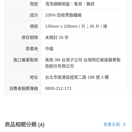
用途
清洗細緻碗盤、餐具、鍋具
成分
100% 回收聚酯纖維
規格
135mm x 100mm / 片；26 片 / 捲
保存期限
未開封 10 年
原產地
中國
進口兼委製商
美商 3M 台灣子公司 台灣明尼蘇達礦業製
造股份有限公司
地址
台北市南港區經貿二路 198 號 3 樓
消費者服務專線
0800-212-171
商品相關分類 (4)
查看全部