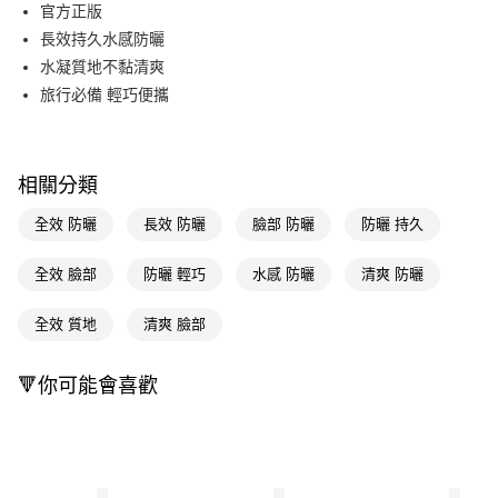
LINE Pay
官方正版
長效持久水感防曬
Apple Pay
水凝質地不黏清爽
街口支付
旅行必備 輕巧便攜
悠遊付
Google Pay
相關分類
AFTEE先享後付
全效 防曬
長效 防曬
臉部 防曬
防曬 持久
相關說明
【關於「AFTEE先享後付」】
全效 臉部
防曬 輕巧
水感 防曬
清爽 防曬
即享券
AFTEE先享後付是「在收到商品之後才付款」的支付方式。 讓您購物簡單
便利好安心！
１．簡單：不需註冊會員、不需綁卡、不需儲值。
全效 質地
清爽 臉部
運送方式
２．便利：只要手機號碼，簡訊認證，即可結帳。
３．安心：先確認商品／服務後，再付款。
全家取貨付款
🔻你可能會喜歡
每筆NT$65，滿NT$390(含以上)免運費
【「AFTEE先享後付」結帳流程】
１．於結帳方式選擇「AFTEE先享後付」後，將跳轉至「AFTEE先享後付」
付款後全家取貨
結帳頁面，進行簡訊認證並確認金額後，即可完成結帳。
２．訂單成立數日內，您將收到繳費通知簡訊。
每筆NT$65，滿NT$390(含以上)免運費
３．收到繳費通知簡訊後14天內，點擊此簡訊中的連結，可透過四大超商／