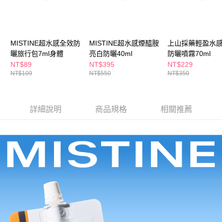
ATM／網路銀行／等多元方式進行付款，方視為交易完成。
萊爾富取貨付款
※ 請注意：結帳手續完成當下不需立刻繳費，但若您需要取消訂單，請聯絡
每筆NT$65，滿NT$490(含以上)免運費
購買商品的店家。未經商家同意取消之訂單仍視為有效，需透過AFTEE先享
後付繳納相關費用。
付款後萊爾富取貨
※ 交易是否成功請以「AFTEE先享後付 」之結帳頁面顯示為準，若有關於
MISTINE超水感全效防
MISTINE超水感煙醯胺
上山採藥輕盈水
是否繳費成功／繳費後需取消欲退款等相關疑問，請聯繫「AFTEE先享後付
每筆NT$65，滿NT$490(含以上)免運費
曬旅行包7ml身體
亮白防曬40ml
防曬噴霧70ml
客戶支援中心」
https://netprotections.freshdesk.com/support/home
NT$89
NT$395
NT$229
7-11取貨付款
NT$109
NT$550
NT$350
【注意事項】
１．透過由恩沛科技股份有限公司提供之「AFTEE先享後付」服務完成之交
每筆NT$65，滿NT$490(含以上)免運費
易，需依本服務之必要範圍內提供個人資料，並將交易相關給付款項請求債
權轉讓予恩沛科技股份有限公司。
付款後7-11取貨
詳細說明
商品規格
相關推薦
２．關於個人資料處理事宜，請瀏覽以下網址：
每筆NT$65，滿NT$490(含以上)免運費
https://aftee.tw/terms/#terms3
３．未成年的使用者請事先徵得法定代理人或監護人之同意方可使用
宅配(本島)
「AFTEE先享後付」，若未經同意申辦者引起之損失，本公司不負相關責
任。
每筆NT$100，滿NT$790(含以上)免運費
４．使用「AFTEE先享後付」時，將依據個別帳號之用戶狀況，依本公司即
時審查核予不同之上限額度；若仍有額度不足之情形，本公司將視審查結果
付款後寶雅門市自取(由倉庫統一出貨)
請求用戶進行身份認證。
每筆NT$80，滿NT$290(含以上)免運費
５．嚴禁一人註冊多個帳號或使用他人資訊註冊。若發現惡意使用之情形，
恩沛科技股份有限公司將有權停止該用戶之使用額度並採取法律行動。