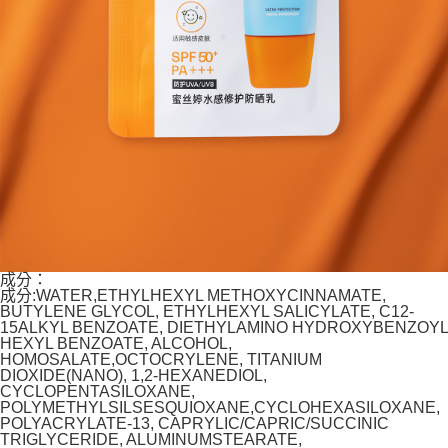
成分：
成分:WATER,ETHYLHEXYL METHOXYCINNAMATE,
BUTYLENE GLYCOL, ETHYLHEXYL SALICYLATE, C12-
15ALKYL BENZOATE, DIETHYLAMINO HYDROXYBENZOYL
HEXYL BENZOATE, ALCOHOL,
HOMOSALATE,OCTOCRYLENE, TITANIUM
DIOXIDE(NANO), 1,2-HEXANEDIOL,
CYCLOPENTASILOXANE,
POLYMETHYLSILSESQUIOXANE,CYCLOHEXASILOXANE,
POLYACRYLATE-13, CAPRYLIC/CAPRIC/SUCCINIC
TRIGLYCERIDE, ALUMINUMSTEARATE,