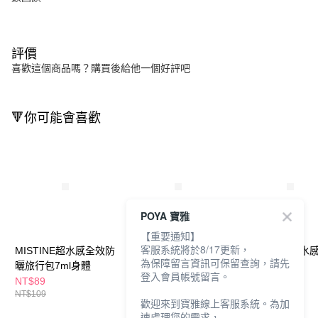
評價
喜歡這個商品嗎？購買後給他一個好評吧
🔻你可能會喜歡
POYA 寶雅
【重要通知】
客服系統將於8/17更新，
MISTINE超水感全效防
MISTINE超水感煙醯胺
上山採藥輕盈水
為保障留言資訊可保留查詢，請先
曬旅行包7ml身體
亮白防曬40ml
防曬噴霧70ml
登入會員帳號留言。
NT$89
NT$395
NT$229
NT$109
NT$550
NT$350
歡迎來到寶雅線上客服系統。為加
速處理您的需求，