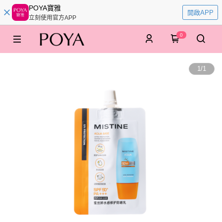
POYA寶雅
開啟APP
立刻使用官方APP
0
1
/
1