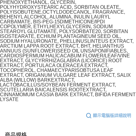
PHENOXYETHANOL, GLYCERIN,
POLYHYDROXYSTEARIC ACID, SORBITAN OLEATE,
POLYISOBUTENE,OCTYLDODECANOL, FRAGRANCE,
BEHENYL ALCOHOL, ALUMINA, INULIN LAURYL
CARBAMATE, BIS-PEG-15DIMETHICONE/IPDI
COPOLYMER, ETHYLHEXYLGLYCERIN, SODIUM
STEAROYL GLUTAMATE, POLYSORBATE20, SORBITAN
ISOSTEARATE, ECHIUM PLANTAGINEUM SEED OIL,
SODIUM HYALURONATE, PHELLINUSLINTEUS EXTRACT,
ARCTIUM LAPPA ROOT EXTRACT, BHT, HELIANTHUS
ANNUUS (SUNFLOWER)SEED OIL UNSAPONIFIABLES,
CARDIOSPERMUM HALICACABUM FLOWER/LEAF/VINE
EXTRACT, GLYCYRRHIZAGLABRA (LICORICE) ROOT
EXTRACT, PORTULACA OLERACEA EXTRACT,
TOCOPHEROL, CHAMAECYPARISOBTUSA LEAF
EXTRACT, ORIGANUM VULGARE LEAF EXTRACT, SALIX
ALBA (WILLOW) BARKEXTRACT,
LACTOBACILLUS/SOYBEAN FERMENT EXTRACT,
SCUTELLARIA BAICALENSIS ROOTEXTRACT,
CINNAMOMUM CASSIA BARK EXTRACT, BIFIDA FERMENT
LYSATE
顯示電腦版詳細說明
商品規格