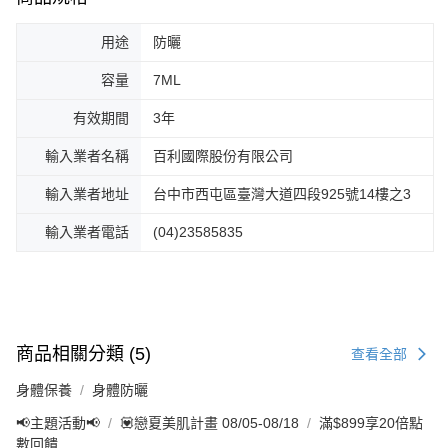
用途
防曬
容量
7ML
有效期間
3年
輸入業者名稱
百利國際股份有限公司
輸入業者地址
台中市西屯區臺灣大道四段925號14樓之3
輸入業者電話
(04)23585835
商品相關分類 (5)
查看全部
身體保養
身體防曬
📢主題活動📢
💟戀夏美肌計畫 08/05-08/18
滿$899享20倍點
數回饋