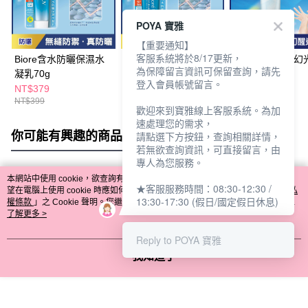
POYA 寶雅
【重要通知】
客服系統將於8/17更新，
Biore含水防曬保濕水
Biore含水防曬清透水
Biore含水防曬幻
為保障留言資訊可保留查詢，請先
凝乳70g
凝露90ml-Aqua
凝乳70g
登入會員帳號留言。
NT$379
NT$379
NT$299
NT$399
NT$399
NT$350
歡迎來到寶雅線上客服系統。為加
速處理您的需求，
你可能有興趣的商品
全站排行
請點選下方按鈕，查詢相關詳情，
若無欲查詢資訊，可直接留言，由
專人為您服務。
本網站中使用 cookie，欲查詢有關本網站使用 cookie 方式之詳情，及若您不希
★客服服務時間：08:30-12:30 /
熱門標籤
望在電腦上使用 cookie 時應如何變更電腦的 cookie 設定，請參閱本網站「
隱私
13:30-17:30 (假日/國定假日休息)
權條款
」之 Cookie 聲明。您繼續使用本網站即表示您同意本公司得按本網站使
用條款之 Cookie 聲明使用 cookie。
了解更多 >
Reply to POYA 寶雅
我知道了