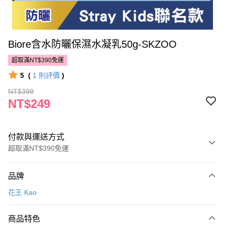
Biore含水防曬保濕水凝乳50g-SKZOO
超取滿NT$390免運
5
(
1
則評價
)
NT$399
NT$249
付款與運送方式
超取滿NT$390免運
付款方式
品牌
POYA支付
花王 Kao
信用卡一次付款
商品特色
超商取貨付款