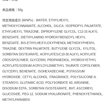
商品規格：50g
特定用途成分 (W/W%) : WATER, ETHYLHEXYL
METHOXYCINNAMATE, ALCOHOL, SILICA, ISOPROPYL PALMITATE,
ETHYLHEXYL TRIAZONE, DIPROPYLENE GLYCOL, C12-15 ALKYL
BENZOATE, DIETHYLAMINO HYDROXYBENZOYL HEXYL
BENZOATE, BIS-ETHYLHEXYLOXYPHENOL METHOXYPHENYL
TRIAZINE, DEXTRIN PALMITATE, BUTYLENE GLYCOL, XYLITOL,
SORBITAN DISTEARATE, ACRYLATES/C10-30 ALKYL ACRYLATE
CROSSPOLYMER, GLYCERIN, PROPANEDIOL, HYDROXYETHYL
ACRYLATE/SODIUM ACRYLOYLDIMETHYL TAURATE COPOLYMER,
GLYCERYL BEHENATE, ISOHEXADECANE, POTASSIUM
HYDROXIDE, CETYL ALCOHOL, FRAGRANCE, POLYSILICONE-9,
STEAROYL GLUTAMIC ACID, POLYSORBATE 60, ARGININE,
DISODIUM EDTA, SORBITAN ISOSTEARATE, BHT, ASCORBYL
GLUCOSIDE, PEG-12, SODIUM HYALURONATE, PHENOXYETHANOL,
METHYLPARABEN