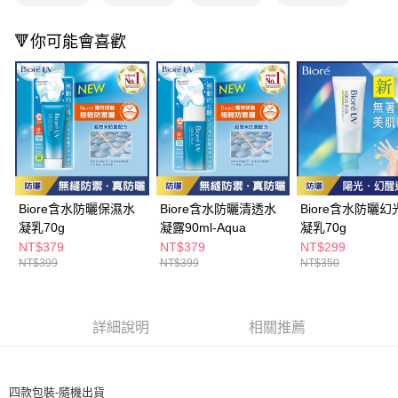
🔻你可能會喜歡
Biore含水防曬保濕水
Biore含水防曬清透水
Biore含水防曬幻
凝乳70g
凝露90ml-Aqua
凝乳70g
NT$379
NT$379
NT$299
NT$399
NT$399
NT$350
詳細說明
相關推薦
四款包裝-隨機出貨