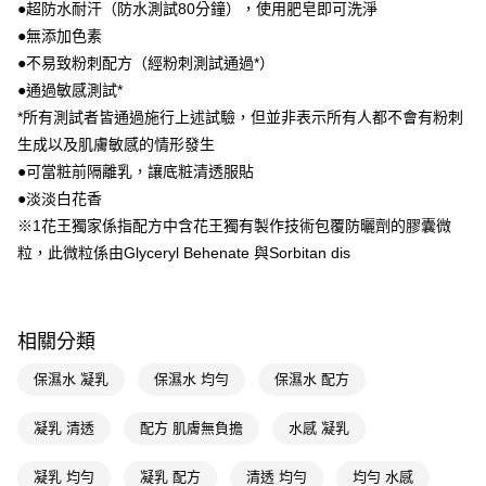
●超防水耐汗（防水測試80分鐘），使用肥皂即可洗淨
３．收到繳費通知簡訊後14天內，點擊此簡訊中的連結，可透過四大超商／
ATM／網路銀行／等多元方式進行付款，方視為交易完成。
●無添加色素
萊爾富取貨付款
※ 請注意：結帳手續完成當下不需立刻繳費，但若您需要取消訂單，請聯絡
●不易致粉刺配方（經粉刺測試通過*）
每筆NT$65，滿NT$490(含以上)免運費
購買商品的店家。未經商家同意取消之訂單仍視為有效，需透過AFTEE先享
後付繳納相關費用。
●通過敏感測試*
付款後萊爾富取貨
※ 交易是否成功請以「AFTEE先享後付 」之結帳頁面顯示為準，若有關於
*所有測試者皆通過施行上述試驗，但並非表示所有人都不會有粉刺
是否繳費成功／繳費後需取消欲退款等相關疑問，請聯繫「AFTEE先享後付
每筆NT$65，滿NT$490(含以上)免運費
生成以及肌膚敏感的情形發生
客戶支援中心」
https://netprotections.freshdesk.com/support/home
●可當粧前隔離乳，讓底粧清透服貼
7-11取貨付款
【注意事項】
●淡淡白花香
１．透過由恩沛科技股份有限公司提供之「AFTEE先享後付」服務完成之交
每筆NT$65，滿NT$490(含以上)免運費
易，需依本服務之必要範圍內提供個人資料，並將交易相關給付款項請求債
※1花王獨家係指配方中含花王獨有製作技術包覆防曬劑的膠囊微
權轉讓予恩沛科技股份有限公司。
付款後7-11取貨
粒，此微粒係由Glyceryl Behenate 與Sorbitan dis
２．關於個人資料處理事宜，請瀏覽以下網址：
每筆NT$65，滿NT$490(含以上)免運費
https://aftee.tw/terms/#terms3
３．未成年的使用者請事先徵得法定代理人或監護人之同意方可使用
宅配(本島)
「AFTEE先享後付」，若未經同意申辦者引起之損失，本公司不負相關責
相關分類
任。
每筆NT$100，滿NT$790(含以上)免運費
４．使用「AFTEE先享後付」時，將依據個別帳號之用戶狀況，依本公司即
時審查核予不同之上限額度；若仍有額度不足之情形，本公司將視審查結果
保濕水 凝乳
保濕水 均勻
保濕水 配方
付款後寶雅門市自取(由倉庫統一出貨)
請求用戶進行身份認證。
每筆NT$80，滿NT$290(含以上)免運費
５．嚴禁一人註冊多個帳號或使用他人資訊註冊。若發現惡意使用之情形，
凝乳 清透
配方 肌膚無負擔
水感 凝乳
恩沛科技股份有限公司將有權停止該用戶之使用額度並採取法律行動。
凝乳 均勻
凝乳 配方
清透 均勻
均勻 水感