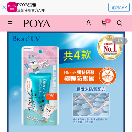
POYA寶雅
開啟APP
立刻使用官方APP
0
1
/
3