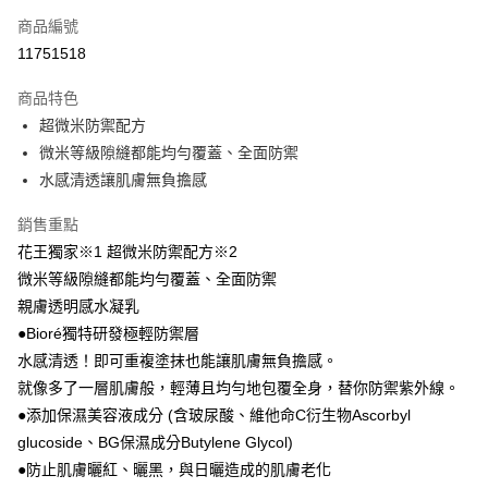
商品編號
LINE Pay
11751518
Apple Pay
商品特色
街口支付
超微米防禦配方
悠遊付
微米等級隙縫都能均勻覆蓋、全面防禦
水感清透讓肌膚無負擔感
Google Pay
銷售重點
AFTEE先享後付
花王獨家※1 超微米防禦配方※2
相關說明
微米等級隙縫都能均勻覆蓋、全面防禦
【關於「AFTEE先享後付」】
即享券
AFTEE先享後付是「在收到商品之後才付款」的支付方式。 讓您購物簡單
親膚透明感水凝乳
便利好安心！
●Bioré獨特研發極輕防禦層
１．簡單：不需註冊會員、不需綁卡、不需儲值。
運送方式
２．便利：只要手機號碼，簡訊認證，即可結帳。
水感清透！即可重複塗抹也能讓肌膚無負擔感。
３．安心：先確認商品／服務後，再付款。
全家取貨付款
就像多了一層肌膚般，輕薄且均勻地包覆全身，替你防禦紫外線。
每筆NT$65，滿NT$390(含以上)免運費
●添加保濕美容液成分 (含玻尿酸、維他命C衍生物Ascorbyl
【「AFTEE先享後付」結帳流程】
１．於結帳方式選擇「AFTEE先享後付」後，將跳轉至「AFTEE先享後付」
glucoside、BG保濕成分Butylene Glycol)
付款後全家取貨
結帳頁面，進行簡訊認證並確認金額後，即可完成結帳。
●防止肌膚曬紅、曬黑，與日曬造成的肌膚老化
２．訂單成立數日內，您將收到繳費通知簡訊。
每筆NT$65，滿NT$390(含以上)免運費