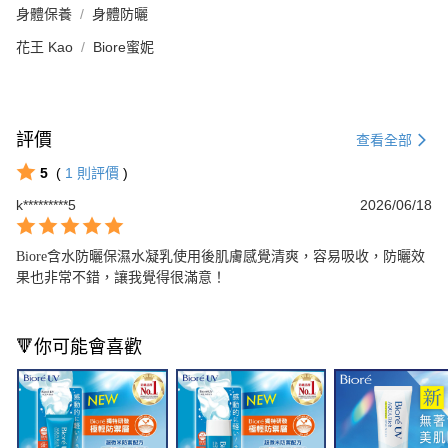
身體保養
身體防曬
花王 Kao
Biore蜜妮
評價
查看全部
5
(
1
則評價
)
k*********5
2026/06/18
Biore含水防曬保濕水凝乳使用後肌膚感覺清爽，容易吸收，防曬效
果也非常不錯，讓我覺得很滿意！
🔻你可能會喜歡