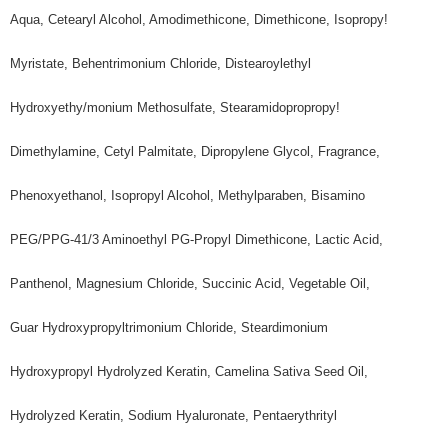
Aqua, Cetearyl Alcohol, Amodimethicone, Dimethicone, Isopropy!
Myristate, Behentrimonium Chloride, Distearoylethyl
Hydroxyethy/monium Methosulfate, Stearamidopropropy!
Dimethylamine, Cetyl Palmitate, Dipropylene Glycol, Fragrance,
Phenoxyethanol, Isopropyl Alcohol, Methylparaben, Bisamino
PEG/PPG-41/3 Aminoethyl PG-Propyl Dimethicone, Lactic Acid,
Panthenol, Magnesium Chloride, Succinic Acid, Vegetable Oil,
Guar Hydroxypropyltrimonium Chloride, Steardimonium
Hydroxypropyl Hydrolyzed Keratin, Camelina Sativa Seed Oil,
Hydrolyzed Keratin, Sodium Hyaluronate, Pentaerythrityl