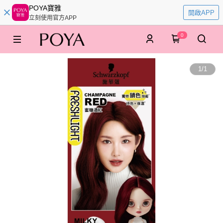
POYA寶雅
開啟APP
立刻使用官方APP
0
1
/
1