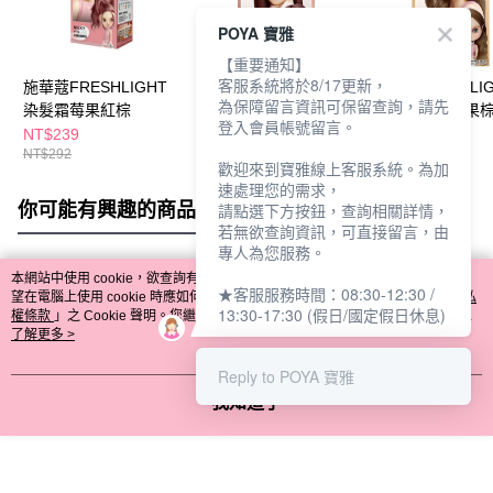
POYA 寶雅
【重要通知】
客服系統將於8/17更新，
施華蔻FRESHLIGHT
施華蔻FRESHLIGHT
施華蔻FRESHLI
為保障留言資訊可保留查詢，請先
染髮霜莓果紅棕
炫色染髮霜蜜桃暖棕
炫色染髮霜榛果棕
登入會員帳號留言。
式隨機
NT$239
NT$339
NT$339
NT$292
NT$399
NT$399
歡迎來到寶雅線上客服系統。為加
速處理您的需求，
你可能有興趣的商品
全站排行
請點選下方按鈕，查詢相關詳情，
若無欲查詢資訊，可直接留言，由
專人為您服務。
本網站中使用 cookie，欲查詢有關本網站使用 cookie 方式之詳情，及若您不希
★客服服務時間：08:30-12:30 /
熱門標籤
望在電腦上使用 cookie 時應如何變更電腦的 cookie 設定，請參閱本網站「
隱私
13:30-17:30 (假日/國定假日休息)
權條款
」之 Cookie 聲明。您繼續使用本網站即表示您同意本公司得按本網站使
用條款之 Cookie 聲明使用 cookie。
了解更多 >
Reply to POYA 寶雅
我知道了