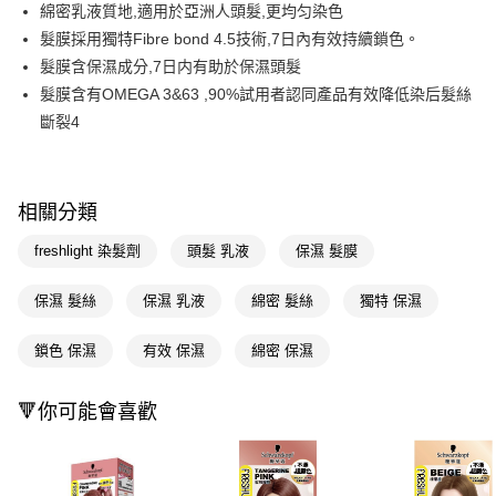
LINE Pay
綿密乳液質地,適用於亞洲人頭髮,更均匀染色
髮膜採用獨特Fibre bond 4.5技術,7日內有效持續鎖色。
Apple Pay
髮膜含保濕成分,7日内有助於保濕頭髮
街口支付
髮膜含有OMEGA 3&63 ,90%試用者認同產品有效降低染后髮絲
斷裂4
悠遊付
Google Pay
AFTEE先享後付
相關分類
相關說明
freshlight 染髮劑
頭髮 乳液
保濕 髮膜
【關於「AFTEE先享後付」】
即享券
AFTEE先享後付是「在收到商品之後才付款」的支付方式。 讓您購物簡單
保濕 髮絲
保濕 乳液
綿密 髮絲
獨特 保濕
便利好安心！
１．簡單：不需註冊會員、不需綁卡、不需儲值。
運送方式
２．便利：只要手機號碼，簡訊認證，即可結帳。
鎖色 保濕
有效 保濕
綿密 保濕
３．安心：先確認商品／服務後，再付款。
全家取貨付款
每筆NT$65，滿NT$390(含以上)免運費
【「AFTEE先享後付」結帳流程】
🔻你可能會喜歡
１．於結帳方式選擇「AFTEE先享後付」後，將跳轉至「AFTEE先享後付」
付款後全家取貨
結帳頁面，進行簡訊認證並確認金額後，即可完成結帳。
２．訂單成立數日內，您將收到繳費通知簡訊。
每筆NT$65，滿NT$390(含以上)免運費
３．收到繳費通知簡訊後14天內，點擊此簡訊中的連結，可透過四大超商／