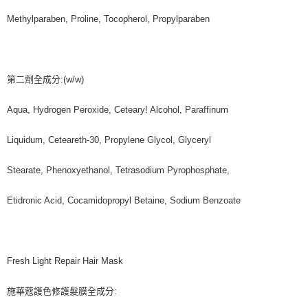
Methylparaben, Proline, Tocopherol, Propylparaben
第二劑全成分:(w/w)
Aqua, Hydrogen Peroxide, Ceteary! Alcohol, Paraffinum
Liquidum, Ceteareth-30, Propylene Glycol, Glyceryl
Stearate, Phenoxyethanol, Tetrasodium Pyrophosphate,
Etidronic Acid, Cocamidopropyl Betaine, Sodium Benzoate
Fresh Light Repair Hair Mask
施華蔻護色修護髮膜全成分: