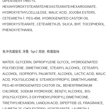
DIPENTAERYTHRITYL
HEXAHYDROXYSTEARATE/HEXASTEARATE/HEXAROSINATE,
HYDROXYETHYLCELLULOSE, MALIC ACID, JOJOBA ESTERS,
CETEARETH-7, PEG-45M, HYDROGENATED CASTOR OIL
HYDROXYSTEARATE, CETEARETH-25, SILICA, BHT, TOCOPHEROL,
PHENOXYETHANOL
免沖洗護髮乳 淨重: 5gx2 用途: 修護髮絲
WATER, GLYCERIN, DIPROPYLENE GLYCOL, HYDROGENATED
POLYDECENE, DIMETHICONE, STEARYL ALCOHOL, CETEARYL
ALCOHOL, ISOPROPYL PALMITATE, ALCOHOL, LACTIC ACID, MALIC
ACID, POLYSILICONE-9, STEAROXYPROPYL DIMETHYLAMINE,
PEG-40 HYDROGENATED CASTOR OIL, BEHENTRIMONIUM
CHLORIDE, SODIUM HYDROXIDE, BENZYL ALCOHOL, BIS-
(POLYGLYCERYL-3 OXYPHENYLPROPYL) DIMETHICONE,
TRIETHYLHEXANOIN, LANOLIN ACID, DIPEPTIDE-15, FRAGRANCE,
LAURETH-23, CHOLESTERYL ISOSTEARATE, LAURETH-4,