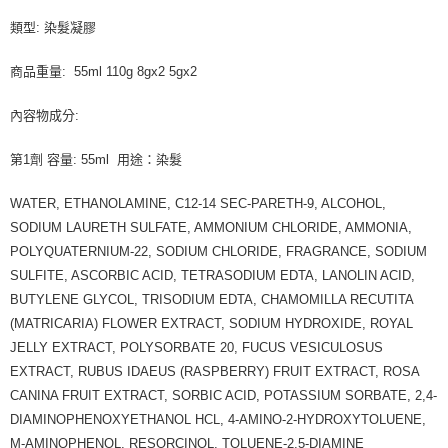
類型: 染髮凝膠
商品重量: 55ml 110g 8gx2 5gx2
內容物成分:
第1劑 容量: 55ml 用途：染髮
WATER, ETHANOLAMINE, C12-14 SEC-PARETH-9, ALCOHOL,
SODIUM LAURETH SULFATE, AMMONIUM CHLORIDE, AMMONIA,
POLYQUATERNIUM-22, SODIUM CHLORIDE, FRAGRANCE, SODIUM
SULFITE, ASCORBIC ACID, TETRASODIUM EDTA, LANOLIN ACID,
BUTYLENE GLYCOL, TRISODIUM EDTA, CHAMOMILLA RECUTITA
(MATRICARIA) FLOWER EXTRACT, SODIUM HYDROXIDE, ROYAL
JELLY EXTRACT, POLYSORBATE 20, FUCUS VESICULOSUS
EXTRACT, RUBUS IDAEUS (RASPBERRY) FRUIT EXTRACT, ROSA
CANINA FRUIT EXTRACT, SORBIC ACID, POTASSIUM SORBATE, 2,4-
DIAMINOPHENOXYETHANOL HCL, 4-AMINO-2-HYDROXYTOLUENE,
M-AMINOPHENOL, RESORCINOL, TOLUENE-2,5-DIAMINE