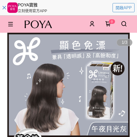
POYA寶雅
開啟APP
立刻使用官方APP
0
1
/
3