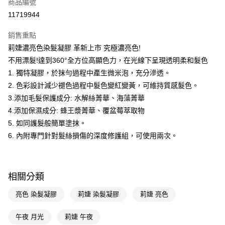
商品編號
LINE Pay
11719944
Apple Pay
銷售重點
街口支付
莉婕濃亮色染髮凝膠 革新上市 究極濃亮色!
悠遊付
不用漂髮!達到360°全方位高顯色力，在光線下呈現透明柔和髮色
1. 獨特凝膠，於抹勻過程中產生微米泡，充分滲透。
Google Pay
2. 色彩設計減少褪色過程中髮色變紅變黃，可維持質感髮色。
AFTEE先享後付
3.添加毛髮保護成分: 水解絲菁華、海藻菁華
相關說明
4.添加保濕成分: 蜂王漿菁華、覆盆莓萃取物
【關於「AFTEE先享後付」】
5. 如同護髮般簡單塗抹。
即享券
AFTEE先享後付是「在收到商品之後才付款」的支付方式。 讓您購物簡單
6. 內附專門針對髮絲損傷的深度修護組，可使用兩次。
便利好安心！
１．簡單：不需註冊會員、不需綁卡、不需儲值。
運送方式
２．便利：只要手機號碼，簡訊認證，即可結帳。
３．安心：先確認商品／服務後，再付款。
全家取貨付款
相關分類
每筆NT$65，滿NT$390(含以上)免運費
【「AFTEE先享後付」結帳流程】
１．於結帳方式選擇「AFTEE先享後付」後，將跳轉至「AFTEE先享後付」
亮色 染髮凝膠
莉婕 染髮凝膠
莉婕 亮色
付款後全家取貨
結帳頁面，進行簡訊認證並確認金額後，即可完成結帳。
２．訂單成立數日內，您將收到繳費通知簡訊。
每筆NT$65，滿NT$390(含以上)免運費
午夜 月光
莉婕 午夜
３．收到繳費通知簡訊後14天內，點擊此簡訊中的連結，可透過四大超商／