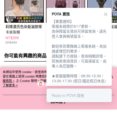
POYA 寶雅
【重要通知】
客服系統將於8/17更新，
莉婕濃亮色染髮凝膠摩
莉婕濃亮色染髮凝膠薰
莉婕濃亮色染髮
為保障留言資訊可保留查詢，請先
卡米灰棕
衣草粉紫
豆花冷藍
登入會員帳號留言。
NT$399
NT$439
NT$439
NT$459
NT$459
NT$459
歡迎來到寶雅線上客服系統。為加
速處理您的需求，
你可能有興趣的商品
全站排行
請點選下方按鈕，查詢相關詳情，
若無欲查詢資訊，可直接留言，由
專人為您服務。
本網站中使用 cookie，欲查詢有關本網站使用 cookie 方式之詳情，及若您不希
★客服服務時間：08:30-12:30 /
熱門標籤
望在電腦上使用 cookie 時應如何變更電腦的 cookie 設定，請參閱本網站「
隱私
13:30-17:30 (假日/國定假日休息)
權條款
」之 Cookie 聲明。您繼續使用本網站即表示您同意本公司得按本網站使
用條款之 Cookie 聲明使用 cookie。
了解更多 >
Reply to POYA 寶雅
我知道了