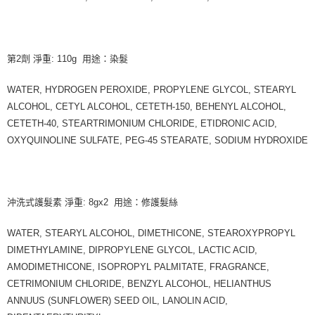
第2劑 淨重: 110g 用途：染髮
WATER, HYDROGEN PEROXIDE, PROPYLENE GLYCOL, STEARYL
ALCOHOL, CETYL ALCOHOL, CETETH-150, BEHENYL ALCOHOL,
CETETH-40, STEARTRIMONIUM CHLORIDE, ETIDRONIC ACID,
OXYQUINOLINE SULFATE, PEG-45 STEARATE, SODIUM HYDROXIDE
沖洗式護髮素 淨重: 8gx2 用途：修護髮絲
WATER, STEARYL ALCOHOL, DIMETHICONE, STEAROXYPROPYL
DIMETHYLAMINE, DIPROPYLENE GLYCOL, LACTIC ACID,
AMODIMETHICONE, ISOPROPYL PALMITATE, FRAGRANCE,
CETRIMONIUM CHLORIDE, BENZYL ALCOHOL, HELIANTHUS
ANNUUS (SUNFLOWER) SEED OIL, LANOLIN ACID,