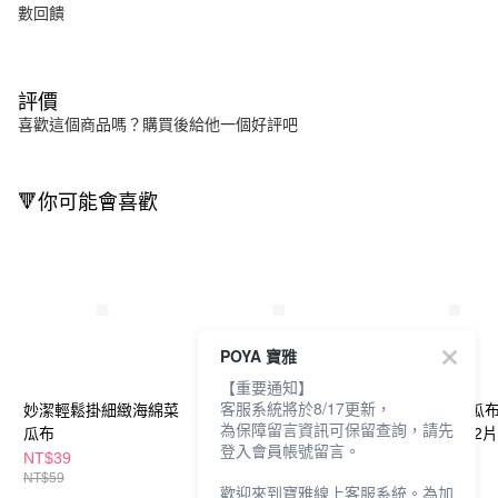
數回饋
評價
喜歡這個商品嗎？購買後給他一個好評吧
🔻你可能會喜歡
POYA 寶雅
【重要通知】
客服系統將於8/17更新，
妙潔輕鬆掛細緻海綿菜
潔力豆海綿菜瓜布-爐
潔力豆海綿菜瓜布
為保障留言資訊可保留查詢，請先
瓜布
具/鍋具專用2片裝
具/不沾鍋專用2
登入會員帳號留言。
NT$39
NT$65
NT$65
NT$59
歡迎來到寶雅線上客服系統。為加