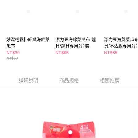
ATM／網路銀行／等多元方式進行付款，方視為交易完成。
萊爾富取貨付款
※ 請注意：結帳手續完成當下不需立刻繳費，但若您需要取消訂單，請聯絡
每筆NT$65，滿NT$490(含以上)免運費
購買商品的店家。未經商家同意取消之訂單仍視為有效，需透過AFTEE先享
後付繳納相關費用。
付款後萊爾富取貨
※ 交易是否成功請以「AFTEE先享後付 」之結帳頁面顯示為準，若有關於
是否繳費成功／繳費後需取消欲退款等相關疑問，請聯繫「AFTEE先享後付
每筆NT$65，滿NT$490(含以上)免運費
客戶支援中心」
https://netprotections.freshdesk.com/support/home
妙潔輕鬆掛細緻海綿菜
潔力豆海綿菜瓜布-爐
潔力豆海綿菜瓜布
7-11取貨付款
瓜布
具/鍋具專用2片裝
具/不沾鍋專用2
【注意事項】
１．透過由恩沛科技股份有限公司提供之「AFTEE先享後付」服務完成之交
每筆NT$65，滿NT$490(含以上)免運費
NT$39
NT$65
NT$65
易，需依本服務之必要範圍內提供個人資料，並將交易相關給付款項請求債
NT$59
權轉讓予恩沛科技股份有限公司。
付款後7-11取貨
２．關於個人資料處理事宜，請瀏覽以下網址：
每筆NT$65，滿NT$490(含以上)免運費
https://aftee.tw/terms/#terms3
３．未成年的使用者請事先徵得法定代理人或監護人之同意方可使用
詳細說明
商品規格
相關推薦
宅配(本島)
「AFTEE先享後付」，若未經同意申辦者引起之損失，本公司不負相關責
任。
每筆NT$100，滿NT$790(含以上)免運費
４．使用「AFTEE先享後付」時，將依據個別帳號之用戶狀況，依本公司即
時審查核予不同之上限額度；若仍有額度不足之情形，本公司將視審查結果
付款後寶雅門市自取(由倉庫統一出貨)
請求用戶進行身份認證。
每筆NT$80，滿NT$290(含以上)免運費
５．嚴禁一人註冊多個帳號或使用他人資訊註冊。若發現惡意使用之情形，
恩沛科技股份有限公司將有權停止該用戶之使用額度並採取法律行動。