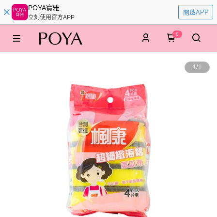
POYA寶雅
開啟APP
立刻使用官方APP
0
1
/
1