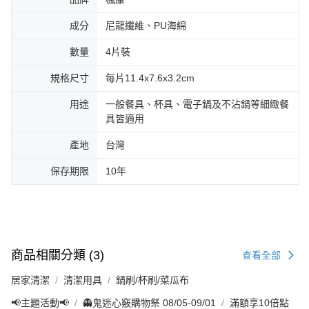
成分
尼龍纖維、PU海綿
數量
4片裝
規格尺寸
每片11.4x7.6x3.2cm
用途
一般餐具、杯具、電子鍋及不沾鍋等細緻餐
具皆適用
產地
台灣
保存期限
10年
商品相關分類 (3)
查看全部
居家清潔
清潔用具
鍋刷/杯刷/菜瓜布
📢主題活動📢
👻鬼迷心竅購物祭 08/05-09/01
滿額享10倍點