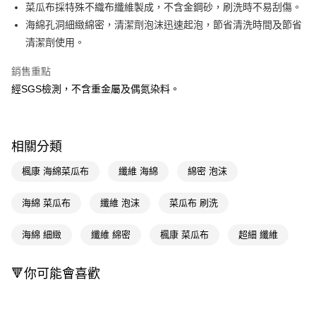
LINE Pay
菜瓜布採特殊不織布纖維製成，不含金鋼砂，刷洗時不易刮傷。
海綿孔洞細緻綿密，清潔劑泡沫迅速起泡，節省清洗時間及節省
Apple Pay
清潔劑使用。
街口支付
銷售重點
悠遊付
經SGS檢測，不含重金屬及偶氮染料。
Google Pay
AFTEE先享後付
相關分類
相關說明
【關於「AFTEE先享後付」】
楓康 海綿菜瓜布
纖維 海綿
綿密 泡沫
即享券
AFTEE先享後付是「在收到商品之後才付款」的支付方式。 讓您購物簡單
便利好安心！
海綿 菜瓜布
纖維 泡沫
菜瓜布 刷洗
１．簡單：不需註冊會員、不需綁卡、不需儲值。
運送方式
２．便利：只要手機號碼，簡訊認證，即可結帳。
３．安心：先確認商品／服務後，再付款。
海綿 細緻
纖維 綿密
楓康 菜瓜布
超細 纖維
全家取貨付款
每筆NT$65，滿NT$390(含以上)免運費
【「AFTEE先享後付」結帳流程】
１．於結帳方式選擇「AFTEE先享後付」後，將跳轉至「AFTEE先享後付」
🔻你可能會喜歡
付款後全家取貨
結帳頁面，進行簡訊認證並確認金額後，即可完成結帳。
２．訂單成立數日內，您將收到繳費通知簡訊。
每筆NT$65，滿NT$390(含以上)免運費
３．收到繳費通知簡訊後14天內，點擊此簡訊中的連結，可透過四大超商／