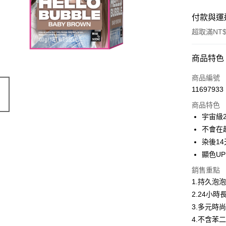
付款與運
超取滿NT$
付款方式
商品特色
POYA支付
商品編號
11697933
信用卡一
商品特色
超商取貨
宇宙級
不會在
LINE Pay
染後1
Apple Pay
顯色UP
街口支付
銷售重點
1.持久泡
悠遊付
2.24小
Google Pa
3.多元時
4.不含苯
AFTEE先