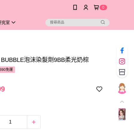
0
研究室
O BUBBLE泡沫染髮劑9BB柔光奶棕
390免運
99