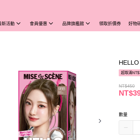
最新活動
會員優惠
品牌旗艦館
領取折價券
好物
HELL
超取滿NT$
NT$450
NT$3
數量