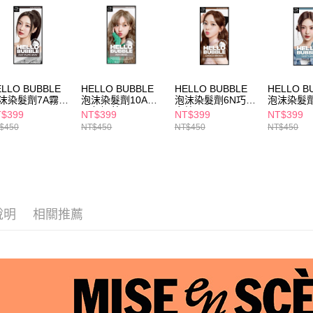
求債權轉
２．關於
付款後7-1
https://aft
每筆NT$6
３．未成
「AFTE
宅配(本島)
任。
４．使用「
每筆NT$1
ELLO BUBBLE
HELLO BUBBLE
HELLO BUBBLE
HELLO B
即時審查
沫染髮劑7A霧灰
泡沫染髮劑10AB
泡沫染髮劑6N巧克
泡沫染髮劑
結果請求
付款後寶雅
霧灰奶茶
力棕
$399
NT$399
NT$399
NT$399
５．嚴禁
$450
NT$450
NT$450
NT$450
每筆NT$8
形，恩沛
動。
說明
相關推薦