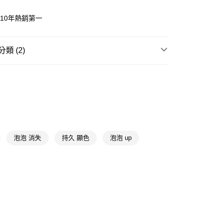
續10年熱銷第一
FTEE先享後付」】
先享後付是「在收到商品之後才付款」的支付方式。 讓您購物簡單
心！
：不需註冊會員、不需綁卡、不需儲值。
類 (2)
：只要手機號碼，簡訊認證，即可結帳。
：先確認商品／服務後，再付款。
彩色染髮
染髮霜
付款
EE先享後付」結帳流程】
★品牌精選
魅尚萱 Miseenscene
5，滿NT$390(含以上)免運費
方式選擇「AFTEE先享後付」後，將跳轉至「AFTEE先享後
頁面，進行簡訊認證並確認金額後，即可完成結帳。
家取貨
成立數日內，您將收到繳費通知簡訊。
費通知簡訊後14天內，點擊此簡訊中的連結，可透過四大超商
5，滿NT$390(含以上)免運費
網路銀行／等多元方式進行付款，方視為交易完成。
：結帳手續完成當下不需立刻繳費，但若您需要取消訂單，請聯
泡泡 消失
持久 顯色
泡泡 up
貨付款
的店家。未經商家同意取消之訂單仍視為有效，需透過AFTEE
繳納相關費用。
5，滿NT$490(含以上)免運費
否成功請以「AFTEE先享後付 」之結帳頁面顯示為準，若有關於
功／繳費後需取消欲退款等相關疑問，請聯繫「AFTEE先享後
爾富取貨
援中心」
https://netprotections.freshdesk.com/support/home
5，滿NT$490(含以上)免運費
項】
付款
恩沛科技股份有限公司提供之「AFTEE先享後付」服務完成之
依本服務之必要範圍內提供個人資料，並將交易相關給付款項請
5，滿NT$490(含以上)免運費