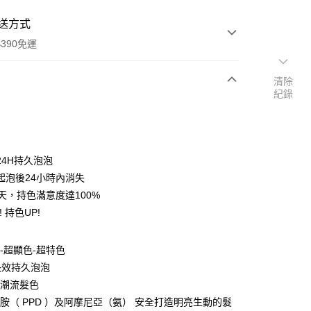
送方式
390免運
清除
紀錄
次付款
付款
24H持久泡泡
起泡後24小時內消失
4天，持色滿意度達100%
! 持色UP!
泡-超顯色-超特色
時長效持久泡泡
y
尚潮流髮色
二胺（ PPD ）及阿摩尼亞（氨） 安全打造明亮生動的髮
享後付