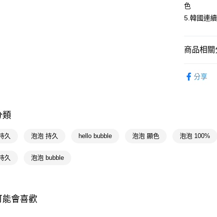
色
相關說明
5.韓國連
【關於「A
即享券
AFTEE
便利好安
１．簡單
商品相關分
２．便利
運送方式
３．安心
染髮造型
分享
全家取貨
【「AFT
染髮造型
每筆NT$6
１．於結帳
付」結帳
付款後全
２．訂單
分類
３．收到繳
每筆NT$6
／ATM／
※ 請注意
持久
泡泡 持久
hello bubble
泡泡 顯色
泡泡 100%
萊爾富取
絡購買商品
先享後付
每筆NT$6
持久
泡泡 bubble
※ 交易是
是否繳費成
付款後萊
付客戶支
每筆NT$6
【注意事
可能會喜歡
7-11取貨
１．透過由
交易，需
每筆NT$6