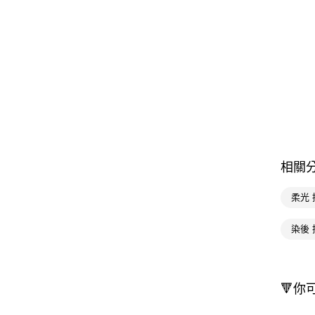
相關
柔光 
染後 
🔻你