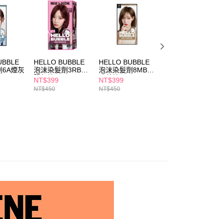
讓予恩沛科技股份有限公司。
個人資料處理事宜，請瀏覽以下網址：
1取貨
ee.tw/terms/#terms3
5，滿NT$490(含以上)免運費
年的使用者請事先徵得法定代理人或監護人之同意方可使用
E先享後付」，若未經同意申辦者引起之損失，本公司不負相關責
AFTEE先享後付」時，將依據個別帳號之用戶狀況，依本公司
00，滿NT$790(含以上)免運費
UBBLE
HELLO BUBBLE
HELLO BUBBLE
HELLO BUBBLE
核予不同之上限額度；若仍有額度不足之情形，本公司將視審查
6A煙灰
泡沫染髮劑3RB暖
泡沫染髮劑8MB優
泡沫染髮劑3AB迷
用戶進行身份認證。
門市自取(由倉庫統一出貨)
陽紅棕
雅茶棕
霧黑
NT$399
NT$399
NT$399
一人註冊多個帳號或使用他人資訊註冊。若發現惡意使用之情
NT$450
NT$450
NT$450
0，滿NT$290(含以上)免運費
科技股份有限公司將有權停止該用戶之使用額度並採取法律行