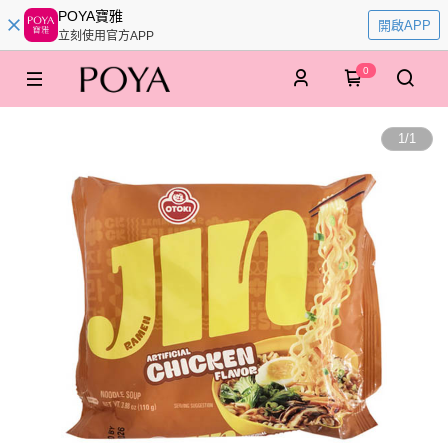
POYA寶雅
開啟APP
立刻使用官方APP
0
1
/
1