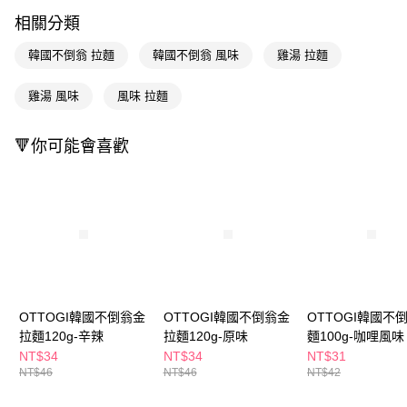
LINE Pay
相關分類
Apple Pay
韓國不倒翁 拉麵
韓國不倒翁 風味
雞湯 拉麵
街口支付
雞湯 風味
風味 拉麵
悠遊付
Google Pay
🔻你可能會喜歡
AFTEE先享後付
相關說明
【關於「AFTEE先享後付」】
即享券
AFTEE先享後付是「在收到商品之後才付款」的支付方式。 讓您購物簡單
便利好安心！
１．簡單：不需註冊會員、不需綁卡、不需儲值。
運送方式
２．便利：只要手機號碼，簡訊認證，即可結帳。
３．安心：先確認商品／服務後，再付款。
全家取貨付款
OTTOGI韓國不倒翁金
OTTOGI韓國不倒翁金
OTTOGI韓國不
每筆NT$65，滿NT$390(含以上)免運費
【「AFTEE先享後付」結帳流程】
拉麵120g-辛辣
拉麵120g-原味
麵100g-咖哩風味
１．於結帳方式選擇「AFTEE先享後付」後，將跳轉至「AFTEE先享後付」
NT$34
NT$34
NT$31
付款後全家取貨
結帳頁面，進行簡訊認證並確認金額後，即可完成結帳。
NT$46
NT$46
NT$42
２．訂單成立數日內，您將收到繳費通知簡訊。
每筆NT$65，滿NT$390(含以上)免運費
３．收到繳費通知簡訊後14天內，點擊此簡訊中的連結，可透過四大超商／