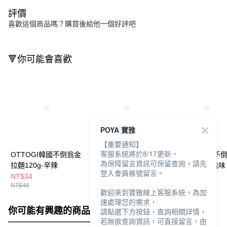
評價
喜歡這個商品嗎？購買後給他一個好評吧
🔻你可能會喜歡
POYA 寶雅
【重要通知】
客服系統將於8/17更新，
OTTOGI韓國不倒翁金
OTTOGI韓國不倒翁金
OTTOGI韓國不
為保障留言資訊可保留查詢，請先
拉麵120g-辛辣
拉麵120g-原味
麵100g-咖哩風味
登入會員帳號留言。
NT$34
NT$34
NT$31
NT$46
NT$46
NT$42
歡迎來到寶雅線上客服系統。為加
速處理您的需求，
你可能有興趣的商品
全站排行
請點選下方按鈕，查詢相關詳情，
若無欲查詢資訊，可直接留言，由