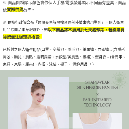
※ 商品圖檔顯示顏色會依個人手機/電腦螢幕顯示不同而有差異，商品
依
實際供貨
為準。
※ 依據行政院公布「通訊交易解除權合理例外情事適用準則」，個人衛生
用品除商品本身瑕疵外，則
以下商品將不適用於七天猶豫期，若經購買
後恕無法辦理退換貨:
已拆封之個人
(口罩、刮鬍刀、除毛刀、紙尿褲、內衣褲→(含隱形
衛生用品
胸罩、胸扥、胸貼、透明肩帶、水餃墊/美胸墊、襯裙)、塑身衣
→
(含馬甲、
束褲、束腿、腰夾
)
、內搭、泳裝、襪子、 情趣用品 。)