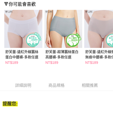
２．訂單成立數日內，您將收到繳費通知簡訊。
🔻你可能會喜歡
每筆NT$65，滿NT$390(含以上)免運費
３．收到繳費通知簡訊後14天內，點擊此簡訊中的連結，可透過四大超商／
ATM／網路銀行／等多元方式進行付款，方視為交易完成。
萊爾富取貨付款
※ 請注意：結帳手續完成當下不需立刻繳費，但若您需要取消訂單，請聯絡
每筆NT$65，滿NT$490(含以上)免運費
購買商品的店家。未經商家同意取消之訂單仍視為有效，需透過AFTEE先享
後付繳納相關費用。
付款後萊爾富取貨
※ 交易是否成功請以「AFTEE先享後付 」之結帳頁面顯示為準，若有關於
是否繳費成功／繳費後需取消欲退款等相關疑問，請聯繫「AFTEE先享後付
每筆NT$65，滿NT$490(含以上)免運費
客戶支援中心」
https://netprotections.freshdesk.com/support/home
7-11取貨付款
【注意事項】
舒芙蕾-遠紅外線蠶絲
舒芙蕾-超薄蠶絲蛋白
舒芙蕾-遠紅外線
１．透過由恩沛科技股份有限公司提供之「AFTEE先享後付」服務完成之交
每筆NT$65，滿NT$490(含以上)免運費
蛋白中腰褲-多款任選
高腰褲-多款任選
無痕中腰褲-多款
易，需依本服務之必要範圍內提供個人資料，並將交易相關給付款項請求債
權轉讓予恩沛科技股份有限公司。
NT$189
NT$189
NT$189
付款後7-11取貨
２．關於個人資料處理事宜，請瀏覽以下網址：
每筆NT$65，滿NT$490(含以上)免運費
https://aftee.tw/terms/#terms3
３．未成年的使用者請事先徵得法定代理人或監護人之同意方可使用
宅配(本島)
「AFTEE先享後付」，若未經同意申辦者引起之損失，本公司不負相關責
任。
詳細說明
商品規格
相關推薦
每筆NT$100，滿NT$790(含以上)免運費
４．使用「AFTEE先享後付」時，將依據個別帳號之用戶狀況，依本公司即
時審查核予不同之上限額度；若仍有額度不足之情形，本公司將視審查結果
付款後寶雅門市自取(由倉庫統一出貨)
請求用戶進行身份認證。
每筆NT$80，滿NT$290(含以上)免運費
５．嚴禁一人註冊多個帳號或使用他人資訊註冊。若發現惡意使用之情形，
提醒您:
恩沛科技股份有限公司將有權停止該用戶之使用額度並採取法律行動。