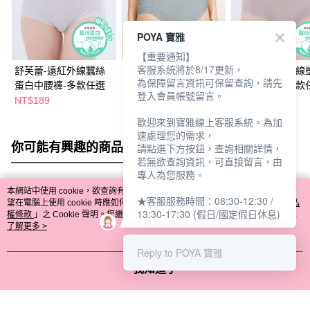
POYA 寶雅
【重要通知】
客服系統將於8/17更新，
舒芙蕾-遠紅外線蠶絲
舒芙蕾-超薄蠶絲蛋白
舒芙蕾-遠紅外線
為保障留言資訊可保留查詢，請先
蛋白中腰褲-多款任選
高腰褲-多款任選
無痕中腰褲-多款
登入會員帳號留言。
NT$189
NT$189
NT$189
歡迎來到寶雅線上客服系統。為加
速處理您的需求，
你可能有興趣的商品
全站排行
請點選下方按鈕，查詢相關詳情，
若無欲查詢資訊，可直接留言，由
專人為您服務。
本網站中使用 cookie，欲查詢有關本網站使用 cookie 方式之詳情，及若您不希
★客服服務時間：08:30-12:30 /
熱門標籤
望在電腦上使用 cookie 時應如何變更電腦的 cookie 設定，請參閱本網站「
隱私
13:30-17:30 (假日/國定假日休息)
權條款
」之 Cookie 聲明。您繼續使用本網站即表示您同意本公司得按本網站使
用條款之 Cookie 聲明使用 cookie。
了解更多 >
Reply to POYA 寶雅
我知道了