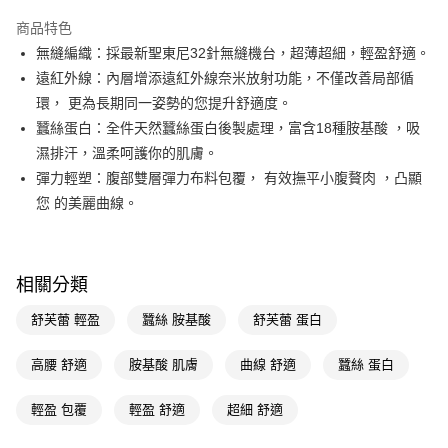
超商取貨付款
商品特色
LINE Pay
無縫編織：採最新聖東尼32針無縫機台，超薄超細，輕盈舒適。
遠紅外線：內層增添遠紅外線奈米放射功能，不僅改善局部循
Apple Pay
環， 更為長期同一姿勢的您提升舒適度。
街口支付
蠶絲蛋白：全件天然蠶絲蛋白後製處理，富含18種胺基酸 ，吸
濕排汗，溫柔呵護你的肌膚。
悠遊付
彈力輕塑：腹部雙層彈力布料包覆， 有效撫平小腹贅肉 ，凸顯
Google Pay
您 的美麗曲線。
AFTEE先享後付
相關說明
【關於「AFTEE先享後付」】
相關分類
即享券
AFTEE先享後付是「在收到商品之後才付款」的支付方式。 讓您購物簡單
便利好安心！
舒芙蕾 輕盈
蠶絲 胺基酸
舒芙蕾 蛋白
１．簡單：不需註冊會員、不需綁卡、不需儲值。
運送方式
２．便利：只要手機號碼，簡訊認證，即可結帳。
高腰 舒適
胺基酸 肌膚
曲線 舒適
蠶絲 蛋白
３．安心：先確認商品／服務後，再付款。
全家取貨付款
每筆NT$65，滿NT$390(含以上)免運費
【「AFTEE先享後付」結帳流程】
輕盈 包覆
輕盈 舒適
超細 舒適
１．於結帳方式選擇「AFTEE先享後付」後，將跳轉至「AFTEE先享後付」
付款後全家取貨
結帳頁面，進行簡訊認證並確認金額後，即可完成結帳。