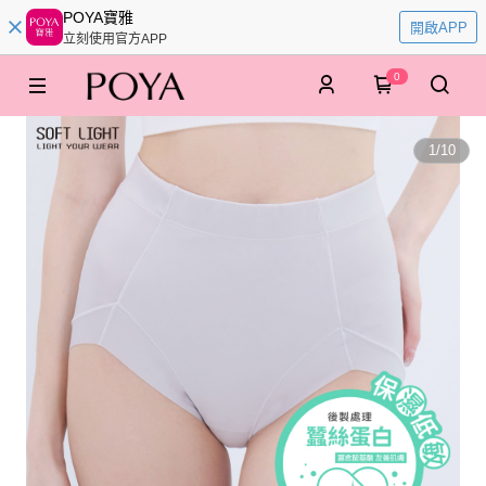
POYA寶雅
開啟APP
立刻使用官方APP
0
1
/
10