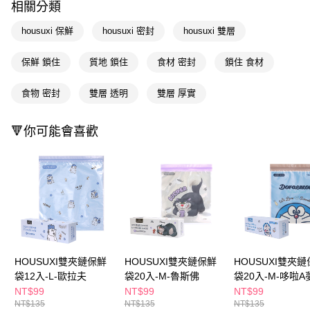
ATM／網路銀行／等多元方式進行付款，方視為交易完成。
相關分類
萊爾富取貨付款
※ 請注意：結帳手續完成當下不需立刻繳費，但若您需要取消訂單，請聯絡
每筆NT$65，滿NT$490(含以上)免運費
購買商品的店家。未經商家同意取消之訂單仍視為有效，需透過AFTEE先享
housuxi 保鮮
housuxi 密封
housuxi 雙層
後付繳納相關費用。
付款後萊爾富取貨
※ 交易是否成功請以「AFTEE先享後付 」之結帳頁面顯示為準，若有關於
保鮮 鎖住
質地 鎖住
食材 密封
鎖住 食材
是否繳費成功／繳費後需取消欲退款等相關疑問，請聯繫「AFTEE先享後付
每筆NT$65，滿NT$490(含以上)免運費
客戶支援中心」
https://netprotections.freshdesk.com/support/home
食物 密封
雙層 透明
雙層 厚實
7-11取貨付款
【注意事項】
１．透過由恩沛科技股份有限公司提供之「AFTEE先享後付」服務完成之交
每筆NT$65，滿NT$490(含以上)免運費
易，需依本服務之必要範圍內提供個人資料，並將交易相關給付款項請求債
🔻你可能會喜歡
權轉讓予恩沛科技股份有限公司。
付款後7-11取貨
２．關於個人資料處理事宜，請瀏覽以下網址：
每筆NT$65，滿NT$490(含以上)免運費
https://aftee.tw/terms/#terms3
３．未成年的使用者請事先徵得法定代理人或監護人之同意方可使用
宅配(本島)
「AFTEE先享後付」，若未經同意申辦者引起之損失，本公司不負相關責
任。
每筆NT$100，滿NT$790(含以上)免運費
４．使用「AFTEE先享後付」時，將依據個別帳號之用戶狀況，依本公司即
時審查核予不同之上限額度；若仍有額度不足之情形，本公司將視審查結果
付款後寶雅門市自取(由倉庫統一出貨)
請求用戶進行身份認證。
每筆NT$80，滿NT$290(含以上)免運費
５．嚴禁一人註冊多個帳號或使用他人資訊註冊。若發現惡意使用之情形，
HOUSUXI雙夾鏈保鮮
HOUSUXI雙夾鏈保鮮
HOUSUXI雙夾
恩沛科技股份有限公司將有權停止該用戶之使用額度並採取法律行動。
袋12入-L-歐拉夫
袋20入-M-魯斯佛
袋20入-M-哆啦A
NT$99
NT$99
NT$99
NT$135
NT$135
NT$135