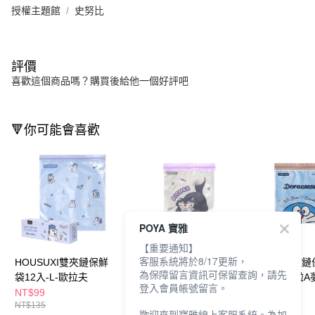
授權主題館
史努比
評價
喜歡這個商品嗎？購買後給他一個好評吧
🔻你可能會喜歡
POYA 寶雅
【重要通知】
客服系統將於8/17更新，
HOUSUXI雙夾鏈保鮮
HOUSUXI雙夾鏈保鮮
HOUSUXI雙夾
為保障留言資訊可保留查詢，請先
袋12入-L-歐拉夫
袋20入-M-魯斯佛
袋20入-M-哆啦A
登入會員帳號留言。
NT$99
NT$99
NT$99
NT$135
NT$135
NT$135
歡迎來到寶雅線上客服系統。為加