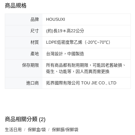
商品規格
品牌
HOUSUXI
尺寸
(約)長19＊高22公分
材質
LDPE低密度聚乙烯（-20℃~70℃）
產地
台灣設計，中國製造
保存期限
所有商品都有耐用期限，可能因老舊破損、
衛生、功能等，因人而異而需更換
進口商
拓界國際有限公司 TOU JIE CO., LTD
商品相關分類 (2)
生活日用
保鮮盒/袋
保鮮膜/保鮮袋