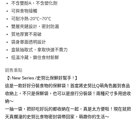
LINE Pay
不含雙酚A，不含塑化劑
可與食物接觸
Apple Pay
可耐冷熱-20℃~70℃
街口支付
雙層夾鏈設計，密封防漏
質地厚實不易破
悠遊付
袋身單面透明設計
Google Pay
盒裝抽取式，拿取快速不費力
低溫冷藏，鎖住食材新鮮
AFTEE先享後付
相關說明
銷售重點
【關於「AFTEE先享後付」】
【\ New Series /史努比保鮮好幫手 ! 】
即享券
AFTEE先享後付是「在收到商品之後才付款」的支付方式。 讓您購物簡單
便利好安心！
這是一款好好分裝食物的保鮮袋！首度將史努比Q萌角色搬到食品
１．簡單：不需註冊會員、不需綁卡、不需儲值。
收納上，不只是保鮮袋，也可以是旅行分裝袋！兩種尺寸多用途收
運送方式
２．便利：只要手機號碼，簡訊認證，即可結帳。
納～
３．安心：先確認商品／服務後，再付款。
全家取貨付款
一抽一袋，把好吃好玩的都收納在一起，真是太方便啦！現在就把
每筆NT$65，滿NT$390(含以上)免運費
【「AFTEE先享後付」結帳流程】
天真爛漫的史努比食物密封袋帶回家，萌趣你的生活～
１．於結帳方式選擇「AFTEE先享後付」後，將跳轉至「AFTEE先享後付」
付款後全家取貨
結帳頁面，進行簡訊認證並確認金額後，即可完成結帳。
２．訂單成立數日內，您將收到繳費通知簡訊。
每筆NT$65，滿NT$390(含以上)免運費
３．收到繳費通知簡訊後14天內，點擊此簡訊中的連結，可透過四大超商／