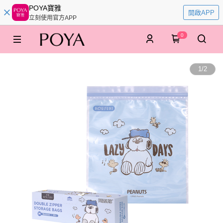
POYA寶雅
開啟APP
立刻使用官方APP
0
1
/
2