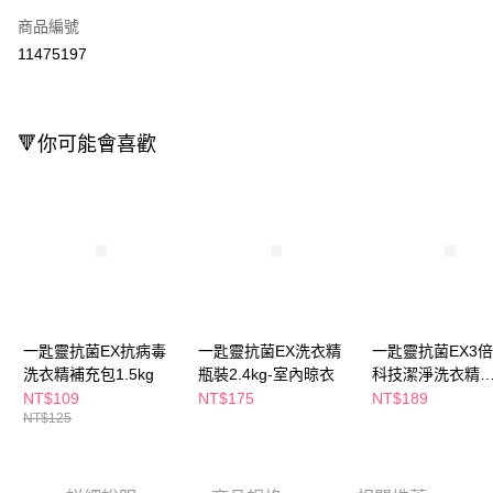
商品編號
LINE Pay
11475197
Apple Pay
街口支付
🔻你可能會喜歡
悠遊付
Google Pay
AFTEE先享後付
相關說明
【關於「AFTEE先享後付」】
即享券
AFTEE先享後付是「在收到商品之後才付款」的支付方式。 讓您購物簡單
便利好安心！
１．簡單：不需註冊會員、不需綁卡、不需儲值。
一匙靈抗菌EX抗病毒
一匙靈抗菌EX洗衣精
一匙靈抗菌EX3
運送方式
２．便利：只要手機號碼，簡訊認證，即可結帳。
洗衣精補充包1.5kg
瓶裝2.4kg-室內晾衣
科技潔淨洗衣精
３．安心：先確認商品／服務後，再付款。
全家取貨付款
800g(包裝隨機出
NT$109
NT$175
NT$189
NT$125
每筆NT$65，滿NT$390(含以上)免運費
【「AFTEE先享後付」結帳流程】
１．於結帳方式選擇「AFTEE先享後付」後，將跳轉至「AFTEE先享後付」
付款後全家取貨
結帳頁面，進行簡訊認證並確認金額後，即可完成結帳。
２．訂單成立數日內，您將收到繳費通知簡訊。
每筆NT$65，滿NT$390(含以上)免運費