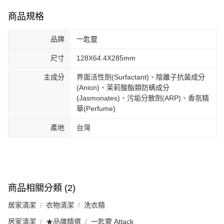
商品規格
品牌
一匙靈
尺寸
128X64.4X285mm
主成分
界面活性劑(Surfactant)、陰離子抗菌成分
(Anion)、茉莉酸酯類防螨成分
(Jasmonates)、污垢分散劑(ARP)、香氛精
華(Perfume)
產地
台灣
商品相關分類 (2)
居家清潔
衣物清潔
洗衣精
居家清潔
★品牌精選
一匙靈 Attack