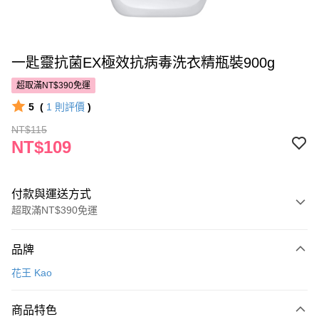
一匙靈抗菌EX極效抗病毒洗衣精瓶裝900g
超取滿NT$390免運
5
(
1
則評價
)
NT$115
NT$109
付款與運送方式
超取滿NT$390免運
付款方式
品牌
POYA支付
花王 Kao
信用卡一次付款
商品特色
超商取貨付款