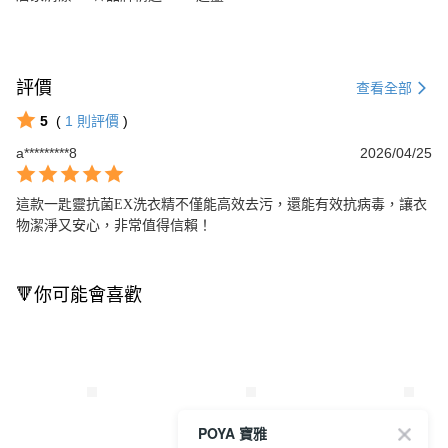
評價
查看全部
5
(
1
則評價
)
a*********8
2026/04/25
這款一匙靈抗菌EX洗衣精不僅能高效去污，還能有效抗病毒，讓衣
物潔淨又安心，非常值得信賴！
🔻你可能會喜歡
POYA 寶雅