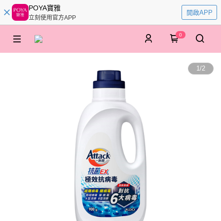
POYA寶雅
開啟APP
立刻使用官方APP
0
1
/
2