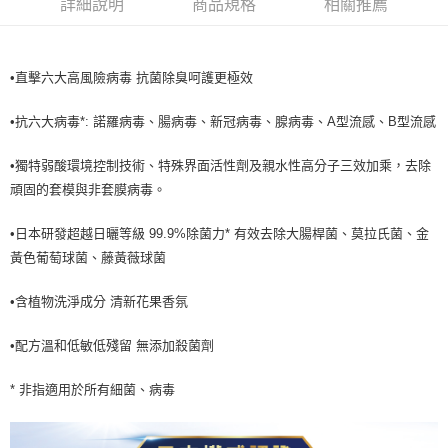
詳細說明
商品規格
相關推薦
３．收到繳費通知簡訊後14天內，點擊此簡訊中的連結，可透過四大超商／
ATM／網路銀行／等多元方式進行付款，方視為交易完成。
萊爾富取貨付款
※ 請注意：結帳手續完成當下不需立刻繳費，但若您需要取消訂單，請聯絡
每筆NT$65，滿NT$490(含以上)免運費
購買商品的店家。未經商家同意取消之訂單仍視為有效，需透過AFTEE先享
•直擊六大高風險病毒 抗菌除臭呵護更極效
後付繳納相關費用。
付款後萊爾富取貨
※ 交易是否成功請以「AFTEE先享後付 」之結帳頁面顯示為準，若有關於
是否繳費成功／繳費後需取消欲退款等相關疑問，請聯繫「AFTEE先享後付
•抗六大病毒*: 諾羅病毒、腸病毒、新冠病毒、腺病毒、A型流感、B型流感
每筆NT$65，滿NT$490(含以上)免運費
客戶支援中心」
https://netprotections.freshdesk.com/support/home
7-11取貨付款
•獨特弱酸環境控制技術、特殊界面活性劑及親水性高分子三效加乘，去除
【注意事項】
１．透過由恩沛科技股份有限公司提供之「AFTEE先享後付」服務完成之交
每筆NT$65，滿NT$490(含以上)免運費
頑固的套模與非套膜病毒。
易，需依本服務之必要範圍內提供個人資料，並將交易相關給付款項請求債
權轉讓予恩沛科技股份有限公司。
付款後7-11取貨
•日本研發超越日曬等級 99.9%除菌力* 有效去除大腸桿菌、莫拉氏菌、金
２．關於個人資料處理事宜，請瀏覽以下網址：
每筆NT$65，滿NT$490(含以上)免運費
黃色葡萄球菌、藤黃薇球菌
https://aftee.tw/terms/#terms3
３．未成年的使用者請事先徵得法定代理人或監護人之同意方可使用
宅配(本島)
「AFTEE先享後付」，若未經同意申辦者引起之損失，本公司不負相關責
•含植物洗淨成分 清新花果香氛
任。
每筆NT$100，滿NT$790(含以上)免運費
４．使用「AFTEE先享後付」時，將依據個別帳號之用戶狀況，依本公司即
•配方溫和低敏低殘留 無添加殺菌劑
時審查核予不同之上限額度；若仍有額度不足之情形，本公司將視審查結果
付款後寶雅門市自取(由倉庫統一出貨)
請求用戶進行身份認證。
每筆NT$80，滿NT$290(含以上)免運費
５．嚴禁一人註冊多個帳號或使用他人資訊註冊。若發現惡意使用之情形，
* 非指適用於所有細菌、病毒
恩沛科技股份有限公司將有權停止該用戶之使用額度並採取法律行動。