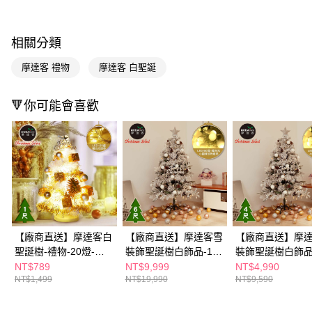
LINE Pay
Apple Pay
相關分類
街口支付
摩達客 禮物
摩達客 白聖誕
悠遊付
🔻你可能會喜歡
Google Pay
AFTEE先享後付
相關說明
【關於「AFTEE先享後付」】
AFTEE先享後付是「在收到商品之後才付款」的支付方式。 讓您購物簡單
運送方式
便利好安心！
１．簡單：不需註冊會員、不需綁卡、不需儲值。
宅配(廠商直送🚚)
２．便利：只要手機號碼，簡訊認證，即可結帳。
每筆NT$100，滿NT$590(含以上)免運費
３．安心：先確認商品／服務後，再付款。
【廠商直送】摩達客白
【廠商直送】摩達客雪
【廠商直送】摩
宅配(離島廠商直送🚚)
聖誕樹-禮物-20燈-暖
裝飾聖誕樹白飾品-100
裝飾聖誕樹白飾品-
【「AFTEE先享後付」結帳流程】
１．於結帳方式選擇「AFTEE先享後付」後，將跳轉至「AFTEE先享後付」
白光-30cm
燈-180cm
燈-120cm
NT$789
NT$9,999
NT$4,990
每筆NT$300
結帳頁面，進行簡訊認證並確認金額後，即可完成結帳。
NT$1,499
NT$19,990
NT$9,590
２．訂單成立數日內，您將收到繳費通知簡訊。
３．收到繳費通知簡訊後14天內，點擊此簡訊中的連結，可透過四大超商／