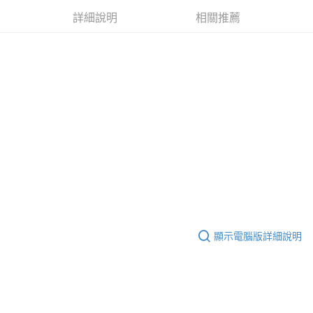
ATM／網路銀行／等多元方式進行付款，方視為交易完成。
※ 請注意：結帳手續完成當下不需立刻繳費，但若您需要取消訂單，請聯絡
詳細說明
相關推薦
購買商品的店家。未經商家同意取消之訂單仍視為有效，需透過AFTEE先享
後付繳納相關費用。
※ 交易是否成功請以「AFTEE先享後付 」之結帳頁面顯示為準，若有關於
是否繳費成功／繳費後需取消欲退款等相關疑問，請聯繫「AFTEE先享後付
客戶支援中心」
https://netprotections.freshdesk.com/support/home
【注意事項】
１．透過由恩沛科技股份有限公司提供之「AFTEE先享後付」服務完成之交
易，需依本服務之必要範圍內提供個人資料，並將交易相關給付款項請求債
權轉讓予恩沛科技股份有限公司。
２．關於個人資料處理事宜，請瀏覽以下網址：
https://aftee.tw/terms/#terms3
３．未成年的使用者請事先徵得法定代理人或監護人之同意方可使用
「AFTEE先享後付」，若未經同意申辦者引起之損失，本公司不負相關責
任。
４．使用「AFTEE先享後付」時，將依據個別帳號之用戶狀況，依本公司即
時審查核予不同之上限額度；若仍有額度不足之情形，本公司將視審查結果
顯示電腦版詳細說明
請求用戶進行身份認證。
５．嚴禁一人註冊多個帳號或使用他人資訊註冊。若發現惡意使用之情形，
恩沛科技股份有限公司將有權停止該用戶之使用額度並採取法律行動。