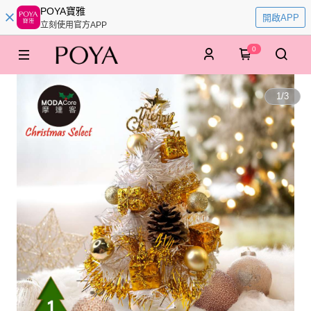
POYA寶雅
開啟APP
立刻使用官方APP
0
1
/
3