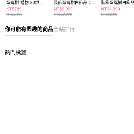
聖誕樹-禮物-20燈-暖
裝飾聖誕樹白飾品-100
裝飾聖誕樹白飾品-
白光-30cm
燈-180cm
燈-120cm
NT$789
NT$9,999
NT$4,990
NT$1,499
NT$19,990
NT$9,590
你可能有興趣的商品
全站排行
熱門標籤