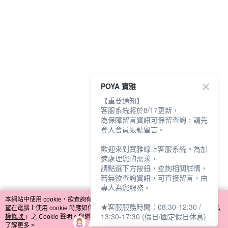
POYA 寶雅
【重要通知】
客服系統將於8/17更新，
為保障留言資訊可保留查詢，請先
登入會員帳號留言。
歡迎來到寶雅線上客服系統。為加
速處理您的需求，
請點選下方按鈕，查詢相關詳情，
若無欲查詢資訊，可直接留言，由
專人為您服務。
本網站中使用 cookie，欲查詢有關本網站使用 cookie 方式之詳情，及若您不希
★客服服務時間：08:30-12:30 /
望在電腦上使用 cookie 時應如何變更電腦的 cookie 設定，請參閱本網站「
隱私
13:30-17:30 (假日/國定假日休息)
權條款
」之 Cookie 聲明。您繼續使用本網站即表示您同意本公司得按本網站使
用條款之 Cookie 聲明使用 cookie。
了解更多 >