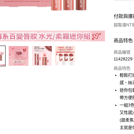
付款與運
超取滿NT$
付款方式
商品特色
POYA支付
商品編號
11428229
信用卡一
商品特色
超商取貨
輕鬆打
感、絲
LINE Pay
迷你包
Apple Pay
帶方便
一組3
街口支付
又性感)
悠遊付
(甜柔
主就是
Google Pa