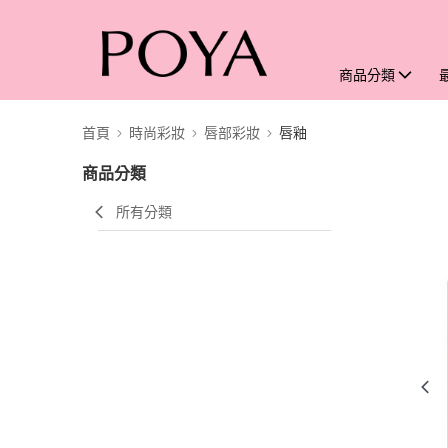
商品分類
首頁
時尚彩妝
唇部彩妝
唇釉
商品分類
所有分類