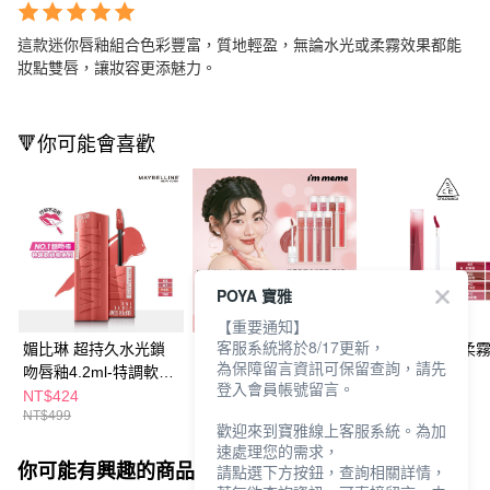
這款迷你唇釉組合色彩豐富，質地輕盈，無論水光或柔霧效果都能
妝點雙唇，讓妝容更添魅力。
🔻你可能會喜歡
POYA 寶雅
【重要通知】
客服系統將於8/17更新，
媚比琳 超持久水光鎖
I’M MEME我愛唇欲水
3CE極致絲絨柔
為保障留言資訊可保留查詢，請先
吻唇釉4.2ml-特調軟萌
光唇釉4g-多款任選
4g - 多款任選
登入會員帳號留言。
粉系列-多款任選
NT$424
NT$332
NT$425
NT$499
NT$390
NT$500
歡迎來到寶雅線上客服系統。為加
速處理您的需求，
你可能有興趣的商品
全站排行
請點選下方按鈕，查詢相關詳情，