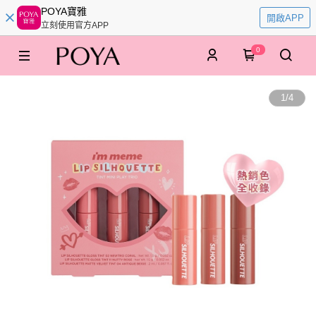
POYA寶雅
開啟APP
立刻使用官方APP
0
1
/
4