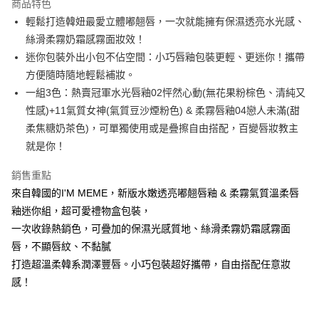
商品特色
LINE Pay
輕鬆打造韓妞最愛立體嘟翹唇，一次就能擁有保濕透亮水光感、
絲滑柔霧奶霜感霧面妝效！
Apple Pay
迷你包裝外出小包不佔空間：小巧唇釉包裝更輕、更迷你！攜帶
街口支付
方便隨時隨地輕鬆補妝。
一組3色：熱賣冠軍水光唇釉02怦然心動(無花果粉棕色、清純又
悠遊付
性感)+11氣質女神(氣質豆沙煙粉色) & 柔霧唇釉04戀人未滿(甜
Google Pay
柔焦糖奶茶色)，可單獨使用或是疊擦自由搭配，百變唇妝教主
就是你！
AFTEE先享後付
相關說明
銷售重點
【關於「AFTEE先享後付」】
來自韓國的I'M MEME，新版水嫩透亮嘟翹唇釉 & 柔霧氣質溫柔唇
即享券
AFTEE先享後付是「在收到商品之後才付款」的支付方式。 讓您購物簡單
便利好安心！
釉迷你組，超可愛禮物盒包裝，
１．簡單：不需註冊會員、不需綁卡、不需儲值。
一次收錄熱銷色，可疊加的保濕光感質地、絲滑柔霧奶霜感霧面
運送方式
２．便利：只要手機號碼，簡訊認證，即可結帳。
唇，不顯唇紋、不黏膩
３．安心：先確認商品／服務後，再付款。
全家取貨付款
打造超溫柔韓系潤澤豐唇。小巧包裝超好攜帶，自由搭配任意妝
每筆NT$65，滿NT$390(含以上)免運費
【「AFTEE先享後付」結帳流程】
感！
１．於結帳方式選擇「AFTEE先享後付」後，將跳轉至「AFTEE先享後付」
付款後全家取貨
結帳頁面，進行簡訊認證並確認金額後，即可完成結帳。
２．訂單成立數日內，您將收到繳費通知簡訊。
每筆NT$65，滿NT$390(含以上)免運費