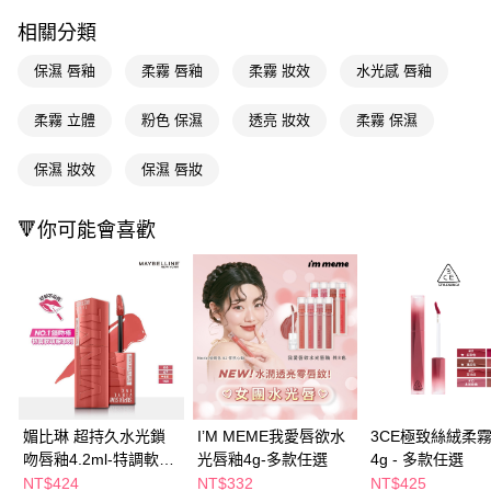
３．收到繳費通知簡訊後14天內，點擊此簡訊中的連結，可透過四大超商／
ATM／網路銀行／等多元方式進行付款，方視為交易完成。
相關分類
萊爾富取貨付款
※ 請注意：結帳手續完成當下不需立刻繳費，但若您需要取消訂單，請聯絡
每筆NT$65，滿NT$490(含以上)免運費
購買商品的店家。未經商家同意取消之訂單仍視為有效，需透過AFTEE先享
保濕 唇釉
柔霧 唇釉
柔霧 妝效
水光感 唇釉
後付繳納相關費用。
付款後萊爾富取貨
※ 交易是否成功請以「AFTEE先享後付 」之結帳頁面顯示為準，若有關於
柔霧 立體
粉色 保濕
透亮 妝效
柔霧 保濕
是否繳費成功／繳費後需取消欲退款等相關疑問，請聯繫「AFTEE先享後付
每筆NT$65，滿NT$490(含以上)免運費
客戶支援中心」
https://netprotections.freshdesk.com/support/home
保濕 妝效
保濕 唇妝
7-11取貨付款
【注意事項】
１．透過由恩沛科技股份有限公司提供之「AFTEE先享後付」服務完成之交
每筆NT$65，滿NT$490(含以上)免運費
易，需依本服務之必要範圍內提供個人資料，並將交易相關給付款項請求債
🔻你可能會喜歡
權轉讓予恩沛科技股份有限公司。
付款後7-11取貨
２．關於個人資料處理事宜，請瀏覽以下網址：
每筆NT$65，滿NT$490(含以上)免運費
https://aftee.tw/terms/#terms3
３．未成年的使用者請事先徵得法定代理人或監護人之同意方可使用
宅配(本島)
「AFTEE先享後付」，若未經同意申辦者引起之損失，本公司不負相關責
任。
每筆NT$100，滿NT$790(含以上)免運費
４．使用「AFTEE先享後付」時，將依據個別帳號之用戶狀況，依本公司即
時審查核予不同之上限額度；若仍有額度不足之情形，本公司將視審查結果
付款後寶雅門市自取(由倉庫統一出貨)
請求用戶進行身份認證。
每筆NT$80，滿NT$290(含以上)免運費
５．嚴禁一人註冊多個帳號或使用他人資訊註冊。若發現惡意使用之情形，
媚比琳 超持久水光鎖
I’M MEME我愛唇欲水
3CE極致絲絨柔
恩沛科技股份有限公司將有權停止該用戶之使用額度並採取法律行動。
吻唇釉4.2ml-特調軟萌
光唇釉4g-多款任選
4g - 多款任選
粉系列-多款任選
NT$424
NT$332
NT$425