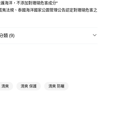
愛護海洋，不添加對珊瑚危害成分*
享後付
夏威夷法規、泰國海洋國家公園管理公告認定對珊瑚危害之
。
FTEE先享後付」】
先享後付是「在收到商品之後才付款」的支付方式。 讓您購物簡單
心！
類 (9)
：不需註冊會員、不需綁卡、不需儲值。
：只要手機號碼，簡訊認證，即可結帳。
送🚚)
防曬/隔離
：先確認商品／服務後，再付款。
00，滿NT$590(含以上)免運費
防曬/隔離
EE先享後付」結帳流程】
廠商直送🚚)
方式選擇「AFTEE先享後付」後，將跳轉至「AFTEE先享後
🔥
超低特談🔥超狂買一送一🔥(下單請選購兩件)
頁面，進行簡訊認證並確認金額後，即可完成結帳。
00
成立數日內，您將收到繳費通知簡訊。
送專區
費通知簡訊後14天內，點擊此簡訊中的連結，可透過四大超商
網路銀行／等多元方式進行付款，方視為交易完成。
★品牌精選
達特醫 Dr.Hsieh
 清爽
清爽 保護
清爽 防曬
：結帳手續完成當下不需立刻繳費，但若您需要取消訂單，請聯
📢
💟戀夏美肌計畫 08/05-08/18
滿$899享20倍點
的店家。未經商家同意取消之訂單仍視為有效，需透過AFTEE
繳納相關費用。
否成功請以「AFTEE先享後付 」之結帳頁面顯示為準，若有關於
📢
💟戀夏美肌計畫 08/05-08/18
防曬續航
功／繳費後需取消欲退款等相關疑問，請聯繫「AFTEE先享後
援中心」
https://netprotections.freshdesk.com/support/home
📢
👑精緻出遊指南 08/05-08/18
滿$688享點數8%
項】