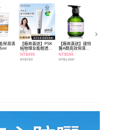
恩沛科技股份有限公司提供之「AFTEE先享後付」服務完成之
📢
👑精緻出遊指南 08/05-08/18
顏值防禦中
依本服務之必要範圍內提供個人資料，並將交易相關給付款項請
讓予恩沛科技股份有限公司。
個人資料處理事宜，請瀏覽以下網址：
ee.tw/terms/#terms3
年的使用者請事先徵得法定代理人或監護人之同意方可使用
E先享後付」，若未經同意申辦者引起之損失，本公司不負相關責
全能保濕清
【廠商直送】PSK
【廠商直送】達特
【廠商直送】達特
AFTEE先享後付」時，將依據個別帳號之用戶狀況，依本公司
5ml
純物理全能輕透防
醫A醇高效保濕修
醫杏仁酸煥膚調理
核予不同之上限額度；若仍有額度不足之情形，本公司將視審查
曬乳 SPF50+
護身體乳250ml
乳液50ml
NT$499
NT$599
NT$800
用戶進行身份認證。
★★★35ml 持妝
NT$750
NT$1,000
一人註冊多個帳號或使用他人資訊註冊。若發現惡意使用之情
耐汗型(白色)
科技股份有限公司將有權停止該用戶之使用額度並採取法律行