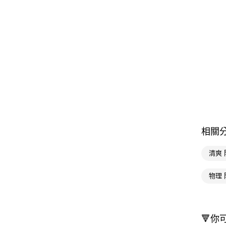
相關
清爽
物理 
🔻你