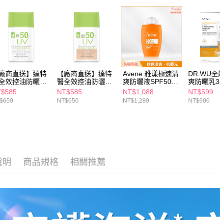
１．透過由
📢主題活動
交易，需
求債權轉
２．關於
https://aft
３．未成
「AFTE
任。
廠商直送】達特
【廠商直送】達特
Avene 雅漾極速清
DR.WU
４．使用「
全效控油防曬隔
醫全效控油防曬
爽防曬液SPF50
爽防曬乳3
即時審查
液(白
CC液(潤
50ml
$585
NT$585
NT$1,088
NT$599
結果請求
SPF50+++50ml
色)SPF50+++50ml
$650
NT$650
NT$1,280
NT$900
５．嚴禁
形，恩沛
動。
說明
商品規格
相關推薦