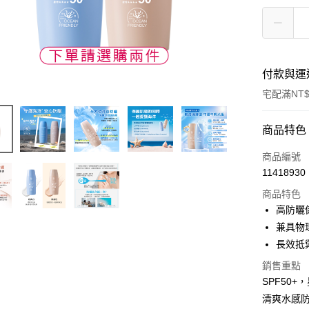
付款與運
宅配滿NT$
付款方式
商品特色
POYA支付
商品編號
11418930
信用卡一
商品特色
LINE Pay
高防曬
兼具物
Apple Pay
長效抵
街口支付
銷售重點
SPF50
悠遊付
清爽水感
Google Pa