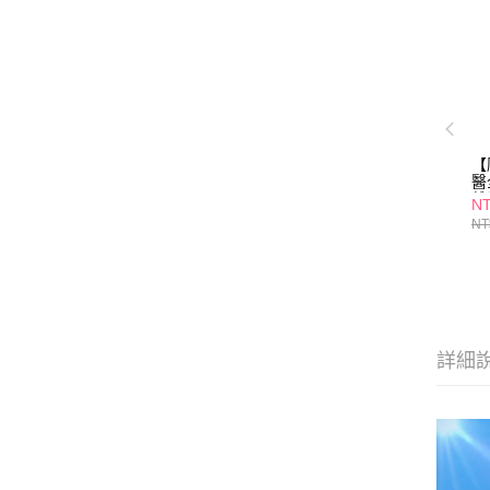
【
醫
離
NT
色)
NT
詳細