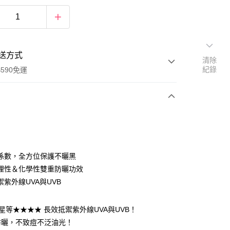
送方式
清除
紀錄
590免運
次付款
係數，全方位保護不曬黑
理性＆化學性雙重防曬功效
禦紫外線UVA與UVB
+，星等★★★★ 長效抵禦紫外線UVA與UVB！
防曬，不致痘不泛油光！
y