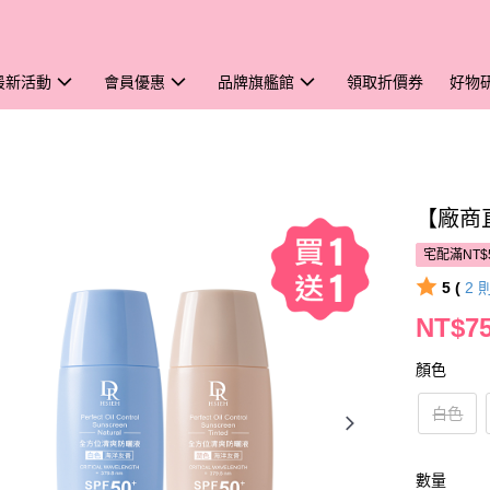
最新活動
會員優惠
品牌旗艦館
領取折價券
好物
【廠商
宅配滿NT$
5 (
2
NT$7
顏色
白色
數量