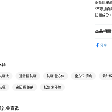
保護肌膚
AFTEE先
*不添加
相關說明
防曬成分
【關於「A
AFTEE
便利好安
運送方式
商品相關分
１．簡單
２．便利
宅配(廠商直
醫學美容
３．安心
分享
每筆NT$1
臉部保養
【「AFT
宅配(離島
１．於結帳
🔥買一送一
付」結帳
每筆NT$3
分類
２．訂單
🚚廠商直
３．收到繳
／ATM／
醫學美容
 防曬液
達特醫 防曬
防曬 全方位
全方位 清爽
紫外線
※ 請注意
📢主題活動
絡購買商品
防曬
高防曬 係數
抵禦 紫外線
先享後付
數回饋
※ 交易是
📢主題活動
是否繳費成
付客戶支
📢主題活動
可能會喜歡
倍回饋
【注意事