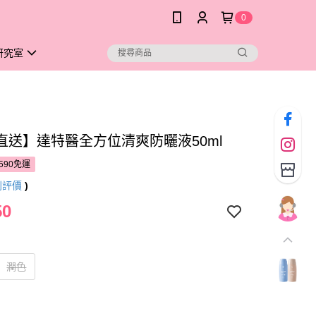
0
研究室
直送】達特醫全方位清爽防曬液50ml
590免運
則評價
)
50
潤色