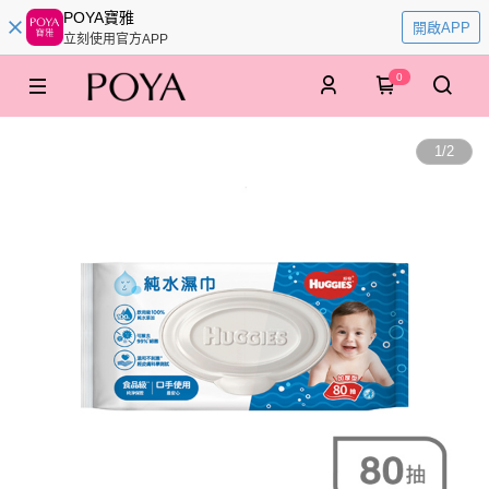
POYA寶雅
開啟APP
立刻使用官方APP
0
1
/
2