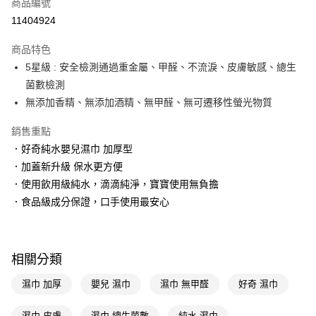
商品編號
LINE Pay
11404924
Apple Pay
商品特色
街口支付
5星級 : 安全檢測通過重金屬、甲醛、不流淚、皮膚敏感、總生
悠遊付
菌數檢測
無添加香精、無添加酒精、無甲醛、無可遷移性螢光物質
Google Pay
銷售重點
AFTEE先享後付
．好奇純水嬰兒濕巾 加厚型
相關說明
．加蓋新升級 保水更方便
【關於「AFTEE先享後付」】
即享券
AFTEE先享後付是「在收到商品之後才付款」的支付方式。 讓您購物簡單
．使用飲用級純水，滴滴純淨，寶寶使用無負擔
便利好安心！
．食品級成分保證，口手使用最安心
１．簡單：不需註冊會員、不需綁卡、不需儲值。
運送方式
２．便利：只要手機號碼，簡訊認證，即可結帳。
３．安心：先確認商品／服務後，再付款。
全家取貨付款
每筆NT$65，滿NT$390(含以上)免運費
【「AFTEE先享後付」結帳流程】
相關分類
１．於結帳方式選擇「AFTEE先享後付」後，將跳轉至「AFTEE先享後付」
付款後全家取貨
結帳頁面，進行簡訊認證並確認金額後，即可完成結帳。
濕巾 加厚
嬰兒 濕巾
濕巾 無甲醛
好奇 濕巾
２．訂單成立數日內，您將收到繳費通知簡訊。
每筆NT$65，滿NT$390(含以上)免運費
３．收到繳費通知簡訊後14天內，點擊此簡訊中的連結，可透過四大超商／
濕巾 皮膚
濕巾 總生菌數
純水 濕巾