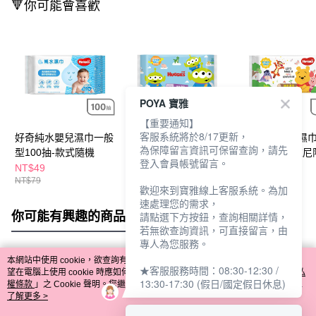
🔻你可能會喜歡
POYA 寶雅
【重要通知】
客服系統將於8/17更新，
好奇純水嬰兒濕巾一般
好奇純水嬰兒濕巾加厚
好奇純水嬰兒濕
為保障留言資訊可保留查詢，請先
型100抽-款式隨機
型70抽-皮克斯
型70抽-小熊維尼
登入會員帳號留言。
款式隨機
NT$49
NT$45
NT$45
NT$79
NT$79
NT$89
歡迎來到寶雅線上客服系統。為加
速處理您的需求，
你可能有興趣的商品
全站排行
請點選下方按鈕，查詢相關詳情，
若無欲查詢資訊，可直接留言，由
專人為您服務。
本網站中使用 cookie，欲查詢有關本網站使用 cookie 方式之詳情，及若您不希
★客服服務時間：08:30-12:30 /
熱門標籤
望在電腦上使用 cookie 時應如何變更電腦的 cookie 設定，請參閱本網站「
隱私
13:30-17:30 (假日/國定假日休息)
權條款
」之 Cookie 聲明。您繼續使用本網站即表示您同意本公司得按本網站使
用條款之 Cookie 聲明使用 cookie。
了解更多 >