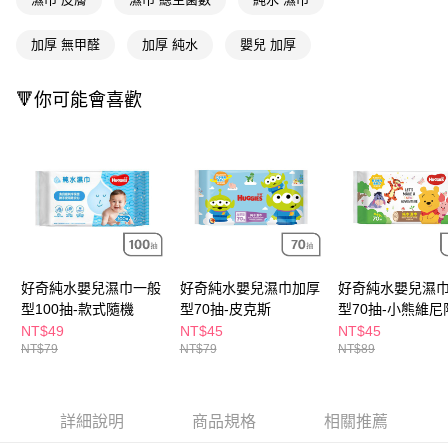
ATM／網路銀行／等多元方式進行付款，方視為交易完成。
萊爾富取貨付款
※ 請注意：結帳手續完成當下不需立刻繳費，但若您需要取消訂單，請聯絡
每筆NT$65，滿NT$490(含以上)免運費
購買商品的店家。未經商家同意取消之訂單仍視為有效，需透過AFTEE先享
加厚 無甲醛
加厚 純水
嬰兒 加厚
後付繳納相關費用。
付款後萊爾富取貨
※ 交易是否成功請以「AFTEE先享後付 」之結帳頁面顯示為準，若有關於
是否繳費成功／繳費後需取消欲退款等相關疑問，請聯繫「AFTEE先享後付
🔻你可能會喜歡
每筆NT$65，滿NT$490(含以上)免運費
客戶支援中心」
https://netprotections.freshdesk.com/support/home
7-11取貨付款
【注意事項】
１．透過由恩沛科技股份有限公司提供之「AFTEE先享後付」服務完成之交
每筆NT$65，滿NT$490(含以上)免運費
易，需依本服務之必要範圍內提供個人資料，並將交易相關給付款項請求債
權轉讓予恩沛科技股份有限公司。
付款後7-11取貨
２．關於個人資料處理事宜，請瀏覽以下網址：
每筆NT$65，滿NT$490(含以上)免運費
https://aftee.tw/terms/#terms3
３．未成年的使用者請事先徵得法定代理人或監護人之同意方可使用
宅配(本島)
「AFTEE先享後付」，若未經同意申辦者引起之損失，本公司不負相關責
好奇純水嬰兒濕巾一般
好奇純水嬰兒濕巾加厚
好奇純水嬰兒濕
任。
每筆NT$100，滿NT$790(含以上)免運費
型100抽-款式隨機
型70抽-皮克斯
型70抽-小熊維尼
４．使用「AFTEE先享後付」時，將依據個別帳號之用戶狀況，依本公司即
款式隨機
時審查核予不同之上限額度；若仍有額度不足之情形，本公司將視審查結果
NT$49
NT$45
NT$45
付款後寶雅門市自取(由倉庫統一出貨)
請求用戶進行身份認證。
NT$79
NT$79
NT$89
每筆NT$80，滿NT$290(含以上)免運費
５．嚴禁一人註冊多個帳號或使用他人資訊註冊。若發現惡意使用之情形，
恩沛科技股份有限公司將有權停止該用戶之使用額度並採取法律行動。
詳細說明
商品規格
相關推薦