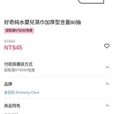
好奇純水嬰兒濕巾加厚型含蓋80抽
超取滿NT$390免運
NT$69
NT$45
付款與運送方式
超取滿NT$390免運
付款方式
品牌
POYA支付
金百利 Kimberly-Clark
信用卡一次付款
商品特色
超商取貨付款