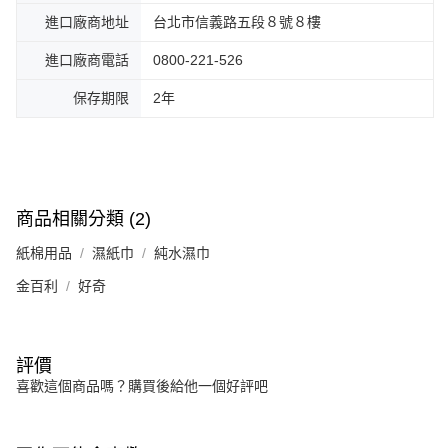
進口廠商地址
台北市信義路五段８號８樓
進口廠商電話
0800-221-526
保存期限
2年
商品相關分類 (2)
紙棉用品
濕紙巾
純水濕巾
金百利
好奇
評價
喜歡這個商品嗎？購買後給他一個好評吧