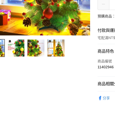
預購商品：
付款與運
宅配滿NT$
付款方式
商品特色
POYA支付
商品編號
11402946
信用卡一
LINE Pay
商品相關分
Apple Pay
玩具休閒
分享
街口支付
🚚廠商直
悠遊付