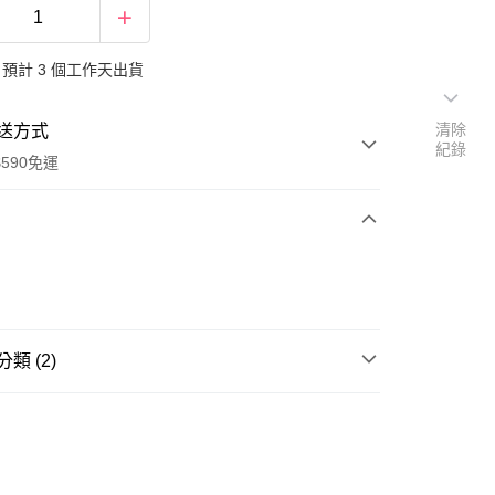
預計 3 個工作天出貨
清除
送方式
紀錄
590免運
次付款
類 (2)
節慶相關
聖誕節
送專區