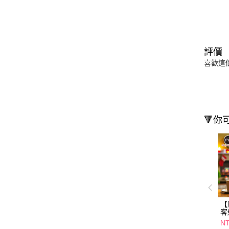
評價
喜歡這
🔻你
【
客
金
NT
浪