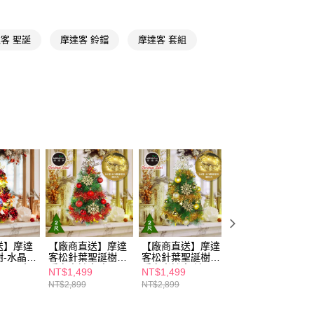
y
享後付
客 聖誕
摩達客 鈴鐺
摩達客 套組
FTEE先享後付」】
先享後付是「在收到商品之後才付款」的支付方式。 讓您購物簡單
心！
：不需註冊會員、不需綁卡、不需儲值。
：只要手機號碼，簡訊認證，即可結帳。
送🚚)
：先確認商品／服務後，再付款。
00，滿NT$590(含以上)免運費
EE先享後付」結帳流程】
廠商直送🚚)
方式選擇「AFTEE先享後付」後，將跳轉至「AFTEE先享後
頁面，進行簡訊認證並確認金額後，即可完成結帳。
00
成立數日內，您將收到繳費通知簡訊。
費通知簡訊後14天內，點擊此簡訊中的連結，可透過四大超商
網路銀行／等多元方式進行付款，方視為交易完成。
：結帳手續完成當下不需立刻繳費，但若您需要取消訂單，請聯
的店家。未經商家同意取消之訂單仍視為有效，需透過AFTEE
送】摩達
【廠商直送】摩達
【廠商直送】摩達
【廠商直送】摩達
繳納相關費用。
-水晶
客松針葉聖誕樹含
客松針葉聖誕樹含
客植雪聖誕樹-吊
否成功請以「AFTEE先享後付 」之結帳頁面顯示為準，若有關於
0cm(含
暖白光燈串-紅
暖白光燈串-流
飾品-50
NT$1,499
NT$1,499
NT$1,699
功／繳費後需取消欲退款等相關疑問，請聯繫「AFTEE先享後
木牌水晶
金-53cm
金-53cm
燈-60cm(含童話
NT$2,899
NT$2,899
NT$3,379
援中心」
https://netprotections.freshdesk.com/support/home
列飾品組
繪木牌吊飾漾金系
D燈串暖
飾品組+50燈LED
燈串暖白光)