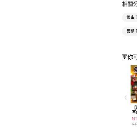
相關
燈串
套組 
🔻你
【
客
金
NT
浪
NT
+
暖