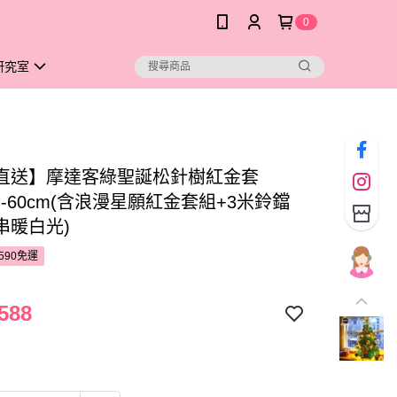
0
研究室
直送】摩達客綠聖誕松針樹紅金套
燈-60cm(含浪漫星願紅金套組+3米鈴鐺
串暖白光)
590免運
588