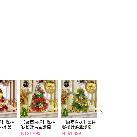
送】摩達
【廠商直送】摩達
【廠商直送】摩達
【廠商直送】摩達
-水晶
客松針葉聖誕樹含
客松針葉聖誕樹含
客植雪聖誕樹-吊
0cm(含
暖白光燈串-紅
暖白光燈串-流
飾品-50
NT$1,499
NT$1,499
NT$1,699
木牌水晶
金-53cm
金-53cm
燈-60cm(含童話