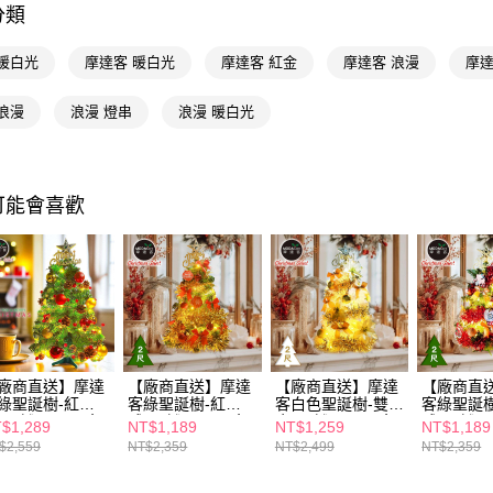
Google Pa
分類
AFTEE先
 暖白光
摩達客 暖白光
摩達客 紅金
摩達客 浪漫
摩達
相關說明
【關於「A
浪漫
浪漫 燈串
浪漫 暖白光
AFTEE
便利好安
運送方式
１．簡單
２．便利
宅配(廠商直
３．安心
可能會喜歡
每筆NT$1
【「AFT
宅配(離島
１．於結帳
付」結帳
每筆NT$3
２．訂單
３．收到繳
／ATM／
※ 請注意
絡購買商品
廠商直送】摩達
【廠商直送】摩達
【廠商直送】摩達
【廠商直
先享後付
綠聖誕樹-紅
客綠聖誕樹-紅
客白色聖誕樹-雙
客綠聖誕樹
※ 交易是
-30燈-60cm(含
球-50燈-60cm(含
金-50燈-60cm(含
球-50燈-6
$1,289
NT$1,189
NT$1,259
NT$1,189
是否繳費成
漫星願紅金套組
豐盛木質彩繪紅球
富貴雙金聖誕花系
童話彩繪
$2,559
NT$2,359
NT$2,499
NT$2,359
付客戶支
3米鈴鐺松果燈串
金彩系飾品組+50
飾品組+50燈LED
球紅金系
白光)
燈LED燈串暖白光)
燈串暖白光)
+50燈LE
白光)