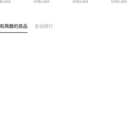
$2,559
NT$2,359
NT$2,499
NT$2,359
3米鈴鐺松果燈串
金彩系飾品組+50
飾品組+50燈LED
球紅金系
白光)
燈LED燈串暖白光)
燈串暖白光)
+50燈LE
白光)
有興趣的商品
全站排行