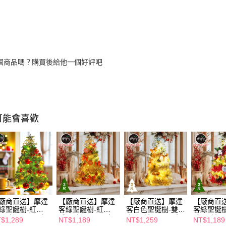
個商品嗎？購買後給他一個好評吧
可能會喜歡
廠商直送】摩達
【廠商直送】摩達
【廠商直送】摩達
【廠商直
綠聖誕樹-紅
客綠聖誕樹-紅
客白色聖誕樹-雙
客綠聖誕樹
-30燈-60cm(含
球-50燈-60cm(含
金-50燈-60cm(含
球-50燈-6
$1,289
NT$1,189
NT$1,259
NT$1,189
漫星願紅金套組
豐盛木質彩繪紅球
富貴雙金聖誕花系
童話彩繪