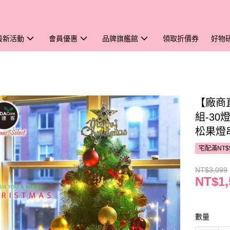
最新活動
會員優惠
品牌旗艦館
領取折價券
好物
【廠商
組-30
松果燈
宅配滿NT$
NT$3,099
NT$1,
數量