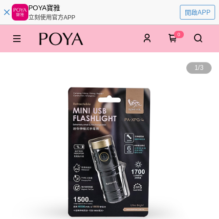
POYA寶雅
開啟APP
立刻使用官方APP
0
1
/
3