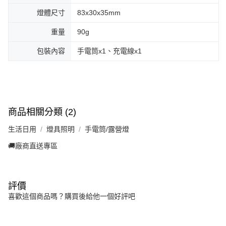
燈體尺寸
83x30x35mm
重量
90g
包裝內容
手電筒x1、充電線x1
商品相關分類 (2)
生活日用
燈具照明
手電筒/露營燈
🚚廠商直送專區
評價
喜歡這個商品嗎？購買後給他一個好評吧