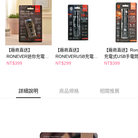
購買商品的店家。未經商家同意取消之訂單仍視為有效，需透過AFTEE先享
後付繳納相關費用。
※ 交易是否成功請以「AFTEE先享後付 」之結帳頁面顯示為準，若有關於
是否繳費成功／繳費後需取消欲退款等相關疑問，請聯繫「AFTEE先享後付
客戶支援中心」
https://netprotections.freshdesk.com/support/home
【注意事項】
１．透過由恩沛科技股份有限公司提供之「AFTEE先享後付」服務完成之交
易，需依本服務之必要範圍內提供個人資料，並將交易相關給付款項請求債
【廠商直送】
【廠商直送】
【廠商直送】Rone
權轉讓予恩沛科技股份有限公司。
RONEVER迷你充電式
RONEVERUSB充電式
充電式USB手電筒P
２．關於個人資料處理事宜，請瀏覽以下網址：
https://aftee.tw/terms/#terms3
手電筒
手電筒
1
NT$399
NT$299
NT$399
３．未成年的使用者請事先徵得法定代理人或監護人之同意方可使用
「AFTEE先享後付」，若未經同意申辦者引起之損失，本公司不負相關責
任。
４．使用「AFTEE先享後付」時，將依據個別帳號之用戶狀況，依本公司即
時審查核予不同之上限額度；若仍有額度不足之情形，本公司將視審查結果
詳細說明
商品規格
相關推薦
請求用戶進行身份認證。
５．嚴禁一人註冊多個帳號或使用他人資訊註冊。若發現惡意使用之情形，
恩沛科技股份有限公司將有權停止該用戶之使用額度並採取法律行動。