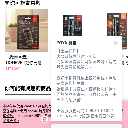
🔻你可能會喜歡
POYA 寶雅
【重要通知】
客服系統將於8/17更新，
【廠商直送】
【廠商直送】
【廠商直送】Rone
為保障留言資訊可保留查詢，請先
RONEVER迷你充電式
RONEVERUSB充電式
充電式USB手電筒P
登入會員帳號留言。
手電筒
手電筒
1
NT$399
NT$299
NT$399
歡迎來到寶雅線上客服系統。為加
速處理您的需求，
你可能有興趣的商品
全站排行
請點選下方按鈕，查詢相關詳情，
若無欲查詢資訊，可直接留言，由
專人為您服務。
本網站中使用 cookie，欲查詢有關本網站使用 cookie 方式之詳情，及若您不希
★客服服務時間：08:30-12:30 /
熱門標籤
望在電腦上使用 cookie 時應如何變更電腦的 cookie 設定，請參閱本網站「
隱私
13:30-17:30 (假日/國定假日休息)
權條款
」之 Cookie 聲明。您繼續使用本網站即表示您同意本公司得按本網站使
用條款之 Cookie 聲明使用 cookie。
了解更多 >