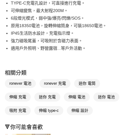
Apple Pay
TYPE-C充電孔設計，可直接進行充電。
可伸縮變焦，最大射程200M。
街口支付
6段燈光模式，弱中強/爆亮/閃爍/SOS。
悠遊付
原用18350電池，旋轉伸縮筒身，可裝18650電池。
IP45生活防水設計，充電指示燈。
Google Pay
強力磁吸尾蓋，可吸附於含磁力表面。
AFTEE先享後付
適用戶外照明、野營露宿...等戶外活動。
相關說明
【關於「AFTEE先享後付」】
AFTEE先享後付是「在收到商品之後才付款」的支付方式。 讓您購物簡單
運送方式
便利好安心！
相關分類
１．簡單：不需註冊會員、不需綁卡、不需儲值。
宅配(廠商直送🚚)
２．便利：只要手機號碼，簡訊認證，即可結帳。
ronever 電池
ronever 充電
迷你 電筒
每筆NT$100，滿NT$590(含以上)免運費
３．安心：先確認商品／服務後，再付款。
伸縮 充電
迷你 充電
伸縮 電池
迷你 電池
【「AFTEE先享後付」結帳流程】
１．於結帳方式選擇「AFTEE先享後付」後，將跳轉至「AFTEE先享後付」
結帳頁面，進行簡訊認證並確認金額後，即可完成結帳。
吸附 充電
伸縮 type-c
伸縮 設計
２．訂單成立數日內，您將收到繳費通知簡訊。
３．收到繳費通知簡訊後14天內，點擊此簡訊中的連結，可透過四大超商／
ATM／網路銀行／等多元方式進行付款，方視為交易完成。
🔻你可能會喜歡
※ 請注意：結帳手續完成當下不需立刻繳費，但若您需要取消訂單，請聯絡