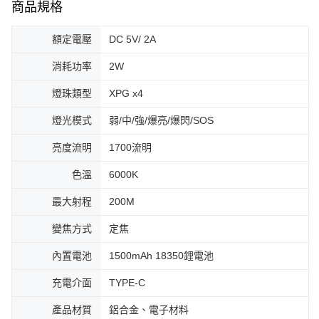
商品規格
額定電壓
DC 5V/ 2A
消耗功率
2W
燈珠類型
XPG x4
燈光模式
弱/中/強/爆亮/爆閃/SOS
亮度流明
1700流明
色溫
6000K
最大射程
200M
變焦方式
定焦
內置電池
1500mAh 18350鋰電池
充電介面
TYPE-C
產品材質
鋁合金、電子材料