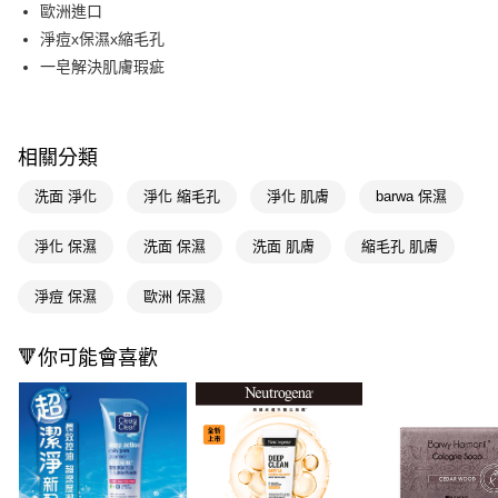
LINE Pay
歐洲進口
淨痘x保濕x縮毛孔
Apple Pay
一皂解決肌膚瑕疵
街口支付
悠遊付
相關分類
Google Pay
洗面 淨化
淨化 縮毛孔
淨化 肌膚
barwa 保濕
AFTEE先享後付
相關說明
淨化 保濕
洗面 保濕
洗面 肌膚
縮毛孔 肌膚
【關於「AFTEE先享後付」】
即享券
AFTEE先享後付是「在收到商品之後才付款」的支付方式。 讓您購物簡單
淨痘 保濕
歐洲 保濕
便利好安心！
１．簡單：不需註冊會員、不需綁卡、不需儲值。
運送方式
２．便利：只要手機號碼，簡訊認證，即可結帳。
🔻你可能會喜歡
３．安心：先確認商品／服務後，再付款。
全家取貨付款
每筆NT$65，滿NT$390(含以上)免運費
【「AFTEE先享後付」結帳流程】
１．於結帳方式選擇「AFTEE先享後付」後，將跳轉至「AFTEE先享後付」
付款後全家取貨
結帳頁面，進行簡訊認證並確認金額後，即可完成結帳。
２．訂單成立數日內，您將收到繳費通知簡訊。
每筆NT$65，滿NT$390(含以上)免運費
３．收到繳費通知簡訊後14天內，點擊此簡訊中的連結，可透過四大超商／