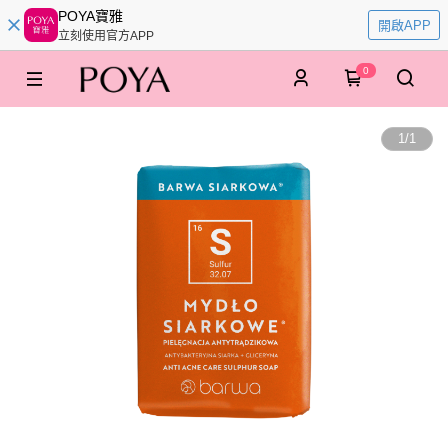
POYA寶雅
開啟APP
立刻使用官方APP
0
1
/
1