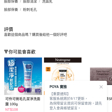
臉部保養
臉部清潔
洗面乳
臉部保養
粉刺毛孔
評價
喜歡這個商品嗎？購買後給他一個好評吧
🔻你可能會喜歡
POYA 寶雅
【重要通知】
客服系統將於8/17更新，
可伶可俐毛孔潔淨洗面
露得清深層淨化洗面乳
歐洲Barwa奢華S
為保障留言資訊可保留查詢，請先
露 100g
100G
松香氛皂190g
登入會員帳號留言。
NT$108
NT$124
NT$129