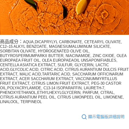
商品成分：
AQUA,DICAPRYLYL CARBONATE, CETEARYL OLIVATE,
C12–15 ALKYL BENZOATE, MAGNESIUMALUMINUM SILICATE,
SORBITAN OLIVATE, HYDROGENATED OLIVE OIL,
BUTYROSPERMUMPARKII BUTTER, NIACINAMIDE, ZINC OXIDE, OLEA
EUROPAEA FRUIT OIL, OLEA EUROPAEAOIL UNSAPONIFIABLES,
CENTELLA ASIATICA EXTRACT, SULFUR, GLYCERIN, LACTIC
ACID,GLYCOLIC ACID, CITRIC ACID, CITRUS AURANTIUM DULCIS FRUIT
EXTRACT, MALIC ACID,TARTARIC ACID, SACCHARUM OFFICINARUM
EXTRACT, ACER SACCHARUM EXTRACT, VACCINIUMMYRTILLUS
FRUIT EXTRACT, CITRUS LIMON FRUIT EXTRACT, PEG-30 CASTOR
OIL,POLYACRYLAMIDE, C13-14 ISOPARAFFIN, LAURETH-7,
PHENOXYETHANOL,ETHYLHEXYLGLYCERIN, PARFUM, CITRAL,
CITRUS AURANTIUM PEEL OIL, CITRUS LIMONPEEL OIL, LIMONENE,
LINALOOL, TERPINEOL
顯示電腦版詳細說明