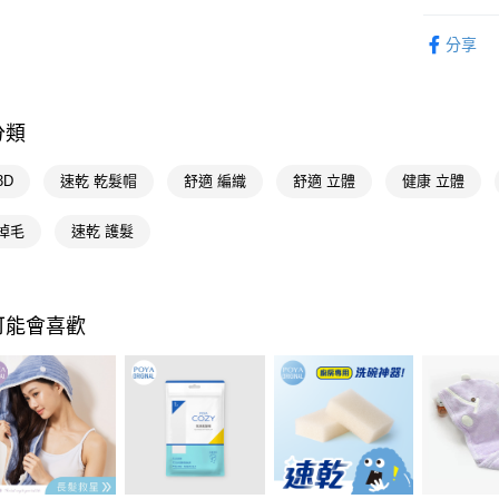
相關說明
生活雜貨
【關於「A
即享券
分享
AFTEE
🎀獨家商品
便利好安
毛巾
１．簡單
２．便利
運送方式
３．安心
分類
全家取貨
【「AFT
3D
速乾 乾髮帽
舒適 編織
舒適 立體
健康 立體
每筆NT$6
１．於結帳
付」結帳
付款後全
２．訂單
掉毛
速乾 護髮
３．收到繳
每筆NT$6
／ATM／
※ 請注意
萊爾富取
絡購買商品
可能會喜歡
先享後付
每筆NT$6
※ 交易是
是否繳費成
付款後萊
付客戶支
每筆NT$6
【注意事
7-11取貨
１．透過由
交易，需
每筆NT$6
求債權轉