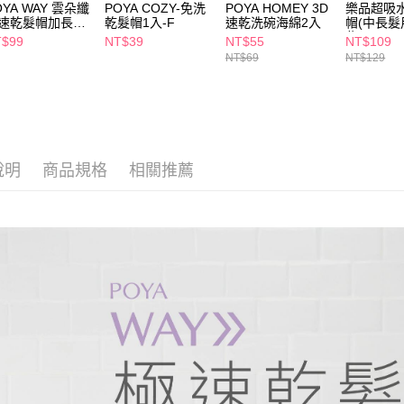
２．關於
OYA WAY 雲朵纖
POYA COZY-免洗
POYA HOMEY 3D
樂品超吸
付款後7-1
速乾髮帽加長款-
乾髮帽1入-F
速乾洗碗海綿2入
帽(中長髮
https://aft
每筆NT$6
紫
３．未成
T$99
NT$39
NT$55
NT$109
「AFTE
NT$69
NT$129
宅配(本島)
任。
４．使用「
每筆NT$1
即時審查
結果請求
付款後寶雅
５．嚴禁
每筆NT$8
形，恩沛
說明
商品規格
相關推薦
動。