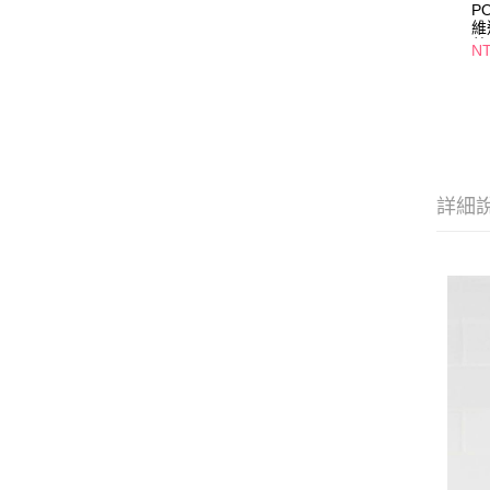
P
維
藍
N
詳細