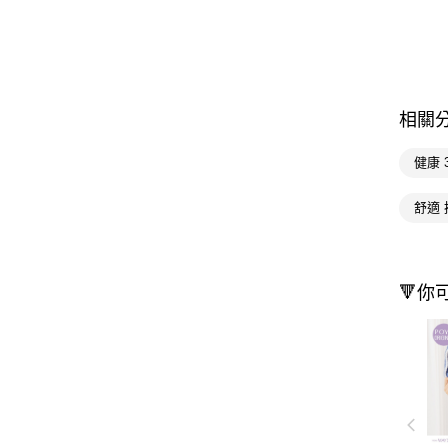
相關
健康 
舒適 
🔻你