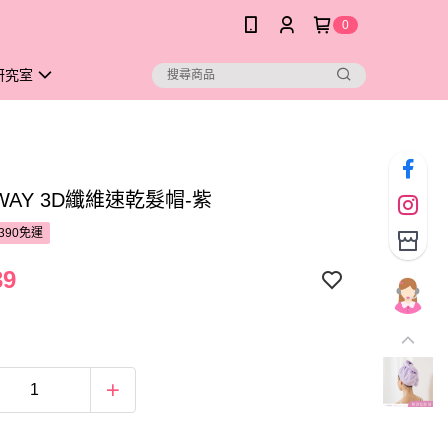
0
研究室
 WAY 3D纖維速乾髮帽-紫
390免運
39