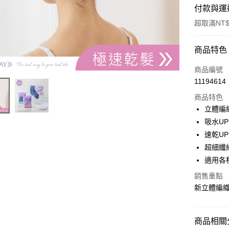
付款與運
超取滿NT$
付款方式
商品特色
POYA支付
商品編號
11194614
信用卡一
商品特色
超商取貨
立體編
吸水U
LINE Pay
速乾U
Apple Pay
超細纖
適用各
街口支付
銷售重點
悠遊付
新立體編
Google Pa
AFTEE先
商品相關分