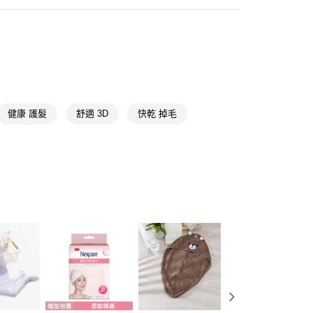
衛浴織品
擦髮巾
FTEE先享後付」】
先享後付是「在收到商品之後才付款」的支付方式。 讓您購物簡單
🎀
寶雅自有品牌POYA Original
POYA WAY 親膚
心！
：不需註冊會員、不需綁卡、不需儲值。
：只要手機號碼，簡訊認證，即可結帳。
：先確認商品／服務後，再付款。
付款
EE先享後付」結帳流程】
健康 護髮
舒適 3D
快乾 掉毛
5，滿NT$390(含以上)免運費
方式選擇「AFTEE先享後付」後，將跳轉至「AFTEE先享後
頁面，進行簡訊認證並確認金額後，即可完成結帳。
家取貨
成立數日內，您將收到繳費通知簡訊。
費通知簡訊後14天內，點擊此簡訊中的連結，可透過四大超商
5，滿NT$390(含以上)免運費
網路銀行／等多元方式進行付款，方視為交易完成。
：結帳手續完成當下不需立刻繳費，但若您需要取消訂單，請聯
貨付款
的店家。未經商家同意取消之訂單仍視為有效，需透過AFTEE
繳納相關費用。
5，滿NT$490(含以上)免運費
否成功請以「AFTEE先享後付 」之結帳頁面顯示為準，若有關於
功／繳費後需取消欲退款等相關疑問，請聯繫「AFTEE先享後
爾富取貨
援中心」
https://netprotections.freshdesk.com/support/home
5，滿NT$490(含以上)免運費
項】
付款
恩沛科技股份有限公司提供之「AFTEE先享後付」服務完成之
依本服務之必要範圍內提供個人資料，並將交易相關給付款項請
5，滿NT$490(含以上)免運費
讓予恩沛科技股份有限公司。