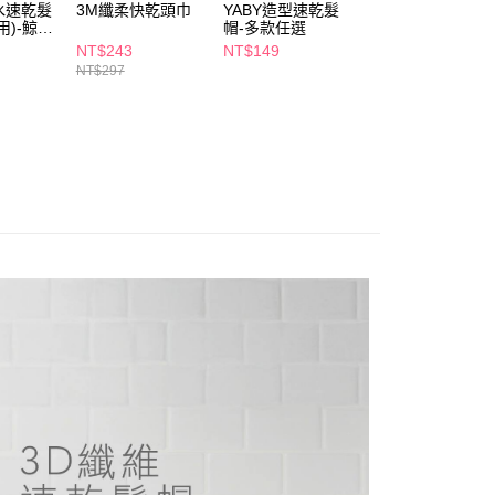
個人資料處理事宜，請瀏覽以下網址：
水速乾髮
3M纖柔快乾頭巾
YABY造型速乾髮
POYA CHIC台製
1取貨
用)-鯨魚
帽-多款任選
沙夾6入-刻花-漸
ee.tw/terms/#terms3
5，滿NT$490(含以上)免運費
3cm
年的使用者請事先徵得法定代理人或監護人之同意方可使用
NT$243
NT$149
NT$69
E先享後付」，若未經同意申辦者引起之損失，本公司不負相關責
NT$297
AFTEE先享後付」時，將依據個別帳號之用戶狀況，依本公司
00，滿NT$790(含以上)免運費
核予不同之上限額度；若仍有額度不足之情形，本公司將視審查
用戶進行身份認證。
門市自取(由倉庫統一出貨)
一人註冊多個帳號或使用他人資訊註冊。若發現惡意使用之情
0，滿NT$290(含以上)免運費
科技股份有限公司將有權停止該用戶之使用額度並採取法律行