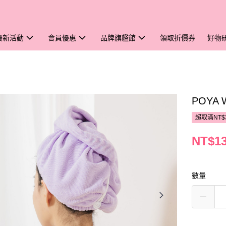
最新活動
會員優惠
品牌旗艦館
領取折價券
好物
POYA
超取滿NT$
NT$1
數量