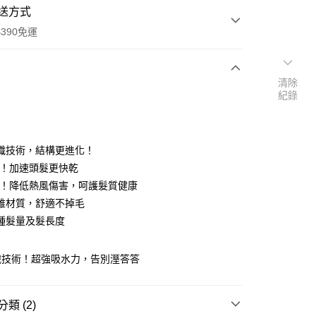
送方式
390免運
清除
紀錄
次付款
付款
織技術，結構更進化！
P！加速頭髮更快乾
P！降低熱風傷害，呵護髮質健康
維材質，舒適不掉毛
種髮量及髮長度
織技術！超強吸水力，告別溼答答
y
享後付
類 (2)