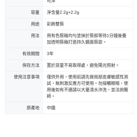
可淬
容量
淨含量2.2g+2.2g
用途
彩飾雙唇
用法
用有色唇釉均勻塗抹於唇部等待1分鐘後疊
加透明唇釉打造持久鏡面唇妝。
有效期間
3年
保存方法
置於孩童不易取得處，避免陽光照射。
使用注意事項
僅供外用，使用前請先做局部皮膚敏感性測
試，無刺激反應方可使用。勿接觸眼睛，使
用後如有不適請以大量清水沖洗，並洽詢醫
師。
原產地
中國