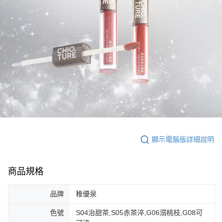
顯示電腦版詳細說明
商品規格
品牌
稚優泉
色號
S04治甜茶,S05赤茶淬,G06溺桃枝,G08可