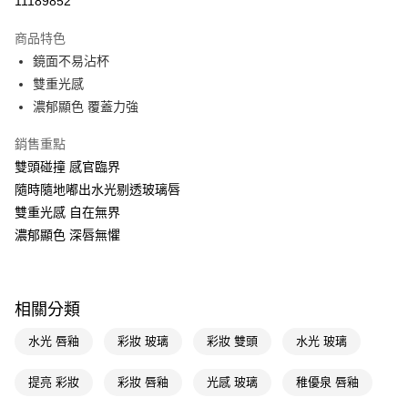
11189852
超商取貨付款
商品特色
LINE Pay
鏡面不易沾杯
雙重光感
Apple Pay
濃郁顯色 覆蓋力強
街口支付
銷售重點
悠遊付
雙頭碰撞 感官臨界
隨時隨地嘟出水光剔透玻璃唇
Google Pay
雙重光感 自在無界
AFTEE先享後付
濃郁顯色 深唇無懼
相關說明
【關於「AFTEE先享後付」】
即享券
AFTEE先享後付是「在收到商品之後才付款」的支付方式。 讓您購物簡單
便利好安心！
相關分類
１．簡單：不需註冊會員、不需綁卡、不需儲值。
運送方式
２．便利：只要手機號碼，簡訊認證，即可結帳。
水光 唇釉
彩妝 玻璃
彩妝 雙頭
水光 玻璃
３．安心：先確認商品／服務後，再付款。
全家取貨付款
每筆NT$65，滿NT$390(含以上)免運費
提亮 彩妝
彩妝 唇釉
光感 玻璃
稚優泉 唇釉
【「AFTEE先享後付」結帳流程】
１．於結帳方式選擇「AFTEE先享後付」後，將跳轉至「AFTEE先享後付」