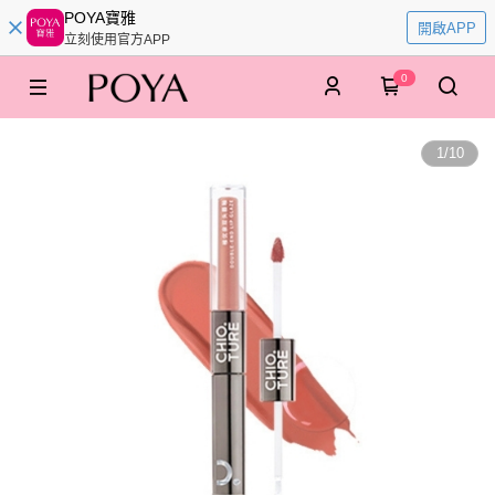
POYA寶雅
開啟APP
立刻使用官方APP
0
1
/
10