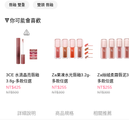
付款後全家取貨
結帳頁面，進行簡訊認證並確認金額後，即可完成結帳。
唇釉 雙重
雙頭 唇釉
２．訂單成立數日內，您將收到繳費通知簡訊。
每筆NT$65，滿NT$390(含以上)免運費
３．收到繳費通知簡訊後14天內，點擊此簡訊中的連結，可透過四大超商／
ATM／網路銀行／等多元方式進行付款，方視為交易完成。
🔻你可能會喜歡
萊爾富取貨付款
※ 請注意：結帳手續完成當下不需立刻繳費，但若您需要取消訂單，請聯絡
每筆NT$65，滿NT$490(含以上)免運費
購買商品的店家。未經商家同意取消之訂單仍視為有效，需透過AFTEE先享
後付繳納相關費用。
付款後萊爾富取貨
※ 交易是否成功請以「AFTEE先享後付 」之結帳頁面顯示為準，若有關於
是否繳費成功／繳費後需取消欲退款等相關疑問，請聯繫「AFTEE先享後付
每筆NT$65，滿NT$490(含以上)免運費
客戶支援中心」
https://netprotections.freshdesk.com/support/home
7-11取貨付款
【注意事項】
１．透過由恩沛科技股份有限公司提供之「AFTEE先享後付」服務完成之交
每筆NT$65，滿NT$490(含以上)免運費
易，需依本服務之必要範圍內提供個人資料，並將交易相關給付款項請求債
3CE 水滴晶亮唇釉
Za果凍水光唇釉3.2g-
Za絲絨柔霧唇泥3.
權轉讓予恩沛科技股份有限公司。
付款後7-11取貨
２．關於個人資料處理事宜，請瀏覽以下網址：
3.8g-多款任選
多款任選
多款任選
每筆NT$65，滿NT$490(含以上)免運費
https://aftee.tw/terms/#terms3
NT$425
NT$255
NT$255
３．未成年的使用者請事先徵得法定代理人或監護人之同意方可使用
NT$500
NT$300
NT$300
宅配(本島)
「AFTEE先享後付」，若未經同意申辦者引起之損失，本公司不負相關責
任。
每筆NT$100，滿NT$790(含以上)免運費
４．使用「AFTEE先享後付」時，將依據個別帳號之用戶狀況，依本公司即
時審查核予不同之上限額度；若仍有額度不足之情形，本公司將視審查結果
付款後寶雅門市自取(由倉庫統一出貨)
詳細說明
商品規格
相關推薦
請求用戶進行身份認證。
每筆NT$80，滿NT$290(含以上)免運費
５．嚴禁一人註冊多個帳號或使用他人資訊註冊。若發現惡意使用之情形，
恩沛科技股份有限公司將有權停止該用戶之使用額度並採取法律行動。