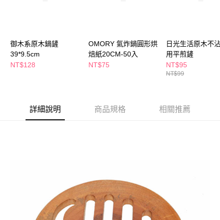
萊爾富取貨付款
※ 請注意：結帳手續完成當下不需立刻繳費，但若您需要取消訂單，請聯絡
每筆NT$65，滿NT$490(含以上)免運費
購買商品的店家。未經商家同意取消之訂單仍視為有效，需透過AFTEE先享
後付繳納相關費用。
付款後萊爾富取貨
※ 交易是否成功請以「AFTEE先享後付 」之結帳頁面顯示為準，若有關於
是否繳費成功／繳費後需取消欲退款等相關疑問，請聯繫「AFTEE先享後付
御木系原木鍋鏟
OMORY 氣炸鍋圓形烘
日光生活原木不
每筆NT$65，滿NT$490(含以上)免運費
客戶支援中心」
https://netprotections.freshdesk.com/support/home
39*9.5cm
焙紙20CM-50入
用平煎鏟
7-11取貨付款
NT$128
NT$75
NT$95
【注意事項】
NT$99
１．透過由恩沛科技股份有限公司提供之「AFTEE先享後付」服務完成之交
每筆NT$65，滿NT$490(含以上)免運費
易，需依本服務之必要範圍內提供個人資料，並將交易相關給付款項請求債
權轉讓予恩沛科技股份有限公司。
付款後7-11取貨
２．關於個人資料處理事宜，請瀏覽以下網址：
每筆NT$65，滿NT$490(含以上)免運費
詳細說明
商品規格
相關推薦
https://aftee.tw/terms/#terms3
３．未成年的使用者請事先徵得法定代理人或監護人之同意方可使用
宅配(本島)
「AFTEE先享後付」，若未經同意申辦者引起之損失，本公司不負相關責
任。
每筆NT$100，滿NT$790(含以上)免運費
４．使用「AFTEE先享後付」時，將依據個別帳號之用戶狀況，依本公司即
時審查核予不同之上限額度；若仍有額度不足之情形，本公司將視審查結果
付款後寶雅門市自取(由倉庫統一出貨)
請求用戶進行身份認證。
每筆NT$80，滿NT$290(含以上)免運費
５．嚴禁一人註冊多個帳號或使用他人資訊註冊。若發現惡意使用之情形，
恩沛科技股份有限公司將有權停止該用戶之使用額度並採取法律行動。