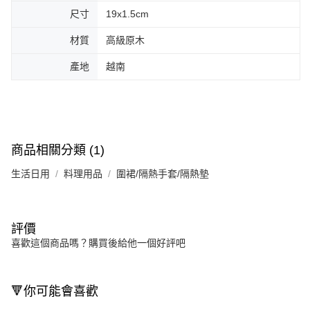
尺寸
19x1.5cm
材質
高級原木
產地
越南
商品相關分類 (1)
生活日用
料理用品
圍裙/隔熱手套/隔熱墊
評價
喜歡這個商品嗎？購買後給他一個好評吧
🔻你可能會喜歡