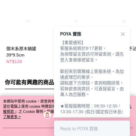
POYA 寶雅
【重要通知】
客服系統將於8/17更新，
御木系原木鍋鏟
OMORY 氣炸鍋圓形烘
日光生活原木不
為保障留言資訊可保留查詢，請先
39*9.5cm
焙紙20CM-50入
用平煎鏟
登入會員帳號留言。
NT$128
NT$75
NT$95
NT$99
歡迎來到寶雅線上客服系統。為加
速處理您的需求，
你可能有興趣的商品
全站排行
請點選下方按鈕，查詢相關詳情，
若無欲查詢資訊，可直接留言，由
專人為您服務。
本網站中使用 cookie，欲查詢有關本網站使用 cookie 方式之詳情，及若您不希
★客服服務時間：08:30-12:30 /
熱門標籤
望在電腦上使用 cookie 時應如何變更電腦的 cookie 設定，請參閱本網站「
隱私
13:30-17:30 (假日/國定假日休息)
權條款
」之 Cookie 聲明。您繼續使用本網站即表示您同意本公司得按本網站使
用條款之 Cookie 聲明使用 cookie。
了解更多 >
Reply to POYA 寶雅
我知道了