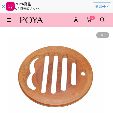
POYA寶雅
開啟APP
立刻使用官方APP
0
1
/
1