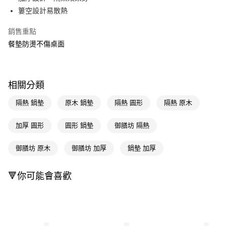
簍空設計易散熱
Apple Pay
銷售重點
街口支付
餐墊防燙不傷桌面
悠遊付
Google Pay
相關分類
AFTEE先享後付
相關說明
隔熱 鍋墊
原木 鍋墊
隔熱 圓形
隔熱 原木
【關於「AFTEE先享後付」】
即享券
AFTEE先享後付是「在收到商品之後才付款」的支付方式。 讓您購物簡單
加厚 圓形
圓形 鍋墊
御膳坊 隔熱
便利好安心！
１．簡單：不需註冊會員、不需綁卡、不需儲值。
運送方式
御膳坊 原木
御膳坊 加厚
鍋墊 加厚
２．便利：只要手機號碼，簡訊認證，即可結帳。
３．安心：先確認商品／服務後，再付款。
全家取貨付款
每筆NT$65，滿NT$390(含以上)免運費
🔻你可能會喜歡
【「AFTEE先享後付」結帳流程】
１．於結帳方式選擇「AFTEE先享後付」後，將跳轉至「AFTEE先享後付」
付款後全家取貨
結帳頁面，進行簡訊認證並確認金額後，即可完成結帳。
２．訂單成立數日內，您將收到繳費通知簡訊。
每筆NT$65，滿NT$390(含以上)免運費
３．收到繳費通知簡訊後14天內，點擊此簡訊中的連結，可透過四大超商／
ATM／網路銀行／等多元方式進行付款，方視為交易完成。