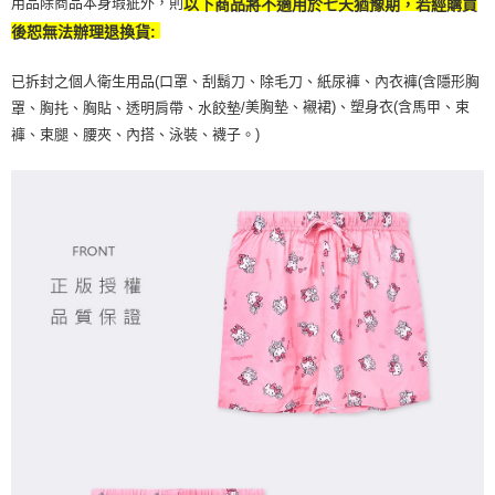
用品除商品本身瑕疵外，則
以下商品將不適用於七天猶豫期，若經購買
後恕無法辦理退換貨:
已拆封之個人衛生用品(口罩、刮鬍刀、除毛刀、紙尿褲、內衣褲(含隱形胸
美胸墊、襯裙)、塑身衣(含馬甲、束
罩、胸扥、胸貼、透明肩帶、水餃墊/
褲、束腿、腰夾、內搭、泳裝、襪子。)