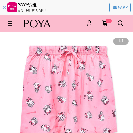
POYA寶雅
開啟APP
立刻使用官方APP
0
1
/
1