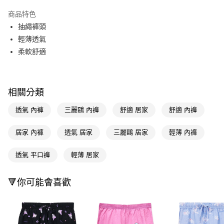
超商取貨付款
商品特色
LINE Pay
抽繩褲頭
輕薄透氣
Apple Pay
柔軟舒適
街口支付
悠遊付
相關分類
Google Pay
透氣 內褲
三麗鷗 內褲
舒適 居家
舒適 內褲
AFTEE先享後付
相關說明
居家 內褲
透氣 居家
三麗鷗 居家
輕薄 內褲
【關於「AFTEE先享後付」】
即享券
AFTEE先享後付是「在收到商品之後才付款」的支付方式。 讓您購物簡單
透氣 平口褲
輕薄 居家
便利好安心！
１．簡單：不需註冊會員、不需綁卡、不需儲值。
運送方式
２．便利：只要手機號碼，簡訊認證，即可結帳。
🔻你可能會喜歡
３．安心：先確認商品／服務後，再付款。
全家取貨付款
每筆NT$65，滿NT$390(含以上)免運費
【「AFTEE先享後付」結帳流程】
１．於結帳方式選擇「AFTEE先享後付」後，將跳轉至「AFTEE先享後付」
付款後全家取貨
結帳頁面，進行簡訊認證並確認金額後，即可完成結帳。