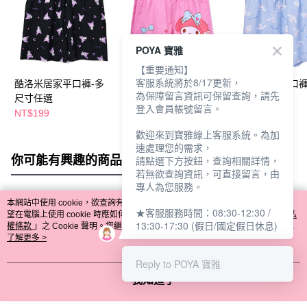
POYA 寶雅
【重要通知】
客服系統將於8/17更新，
酷洛米居家平口褲-多
美樂蒂平口褲-多尺寸
大耳狗居家平口褲
為保障留言資訊可保留查詢，請先
尺寸任選
任選
尺寸任選
登入會員帳號留言。
NT$199
NT$179
NT$199
歡迎來到寶雅線上客服系統。為加
速處理您的需求，
你可能有興趣的商品
全站排行
請點選下方按鈕，查詢相關詳情，
若無欲查詢資訊，可直接留言，由
專人為您服務。
本網站中使用 cookie，欲查詢有關本網站使用 cookie 方式之詳情，及若您不希
★客服服務時間：08:30-12:30 /
熱門標籤
望在電腦上使用 cookie 時應如何變更電腦的 cookie 設定，請參閱本網站「
隱私
13:30-17:30 (假日/國定假日休息)
權條款
」之 Cookie 聲明。您繼續使用本網站即表示您同意本公司得按本網站使
用條款之 Cookie 聲明使用 cookie。
了解更多 >
Reply to POYA 寶雅
我知道了