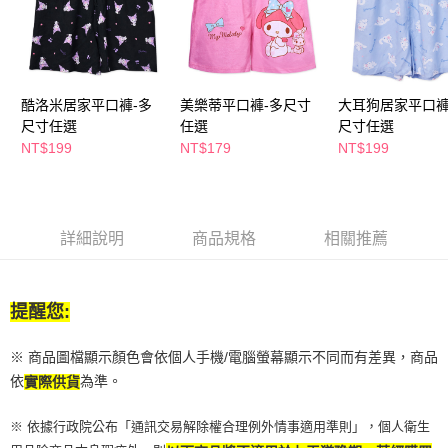
２．訂單成立數日內，您將收到繳費通知簡訊。
每筆NT$65，滿NT$390(含以上)免運費
３．收到繳費通知簡訊後14天內，點擊此簡訊中的連結，可透過四大超商／
ATM／網路銀行／等多元方式進行付款，方視為交易完成。
萊爾富取貨付款
※ 請注意：結帳手續完成當下不需立刻繳費，但若您需要取消訂單，請聯絡
每筆NT$65，滿NT$490(含以上)免運費
購買商品的店家。未經商家同意取消之訂單仍視為有效，需透過AFTEE先享
後付繳納相關費用。
酷洛米居家平口褲-多
美樂蒂平口褲-多尺寸
大耳狗居家平口褲
付款後萊爾富取貨
※ 交易是否成功請以「AFTEE先享後付 」之結帳頁面顯示為準，若有關於
尺寸任選
任選
尺寸任選
是否繳費成功／繳費後需取消欲退款等相關疑問，請聯繫「AFTEE先享後付
NT$199
NT$179
NT$199
每筆NT$65，滿NT$490(含以上)免運費
客戶支援中心」
https://netprotections.freshdesk.com/support/home
7-11取貨付款
【注意事項】
１．透過由恩沛科技股份有限公司提供之「AFTEE先享後付」服務完成之交
每筆NT$65，滿NT$490(含以上)免運費
易，需依本服務之必要範圍內提供個人資料，並將交易相關給付款項請求債
詳細說明
商品規格
相關推薦
權轉讓予恩沛科技股份有限公司。
付款後7-11取貨
２．關於個人資料處理事宜，請瀏覽以下網址：
每筆NT$65，滿NT$490(含以上)免運費
https://aftee.tw/terms/#terms3
３．未成年的使用者請事先徵得法定代理人或監護人之同意方可使用
提醒您:
宅配(本島)
「AFTEE先享後付」，若未經同意申辦者引起之損失，本公司不負相關責
任。
每筆NT$100，滿NT$790(含以上)免運費
４．使用「AFTEE先享後付」時，將依據個別帳號之用戶狀況，依本公司即
※ 商品圖檔顯示顏色會依個人手機/電腦螢幕顯示不同而有差異，商品
時審查核予不同之上限額度；若仍有額度不足之情形，本公司將視審查結果
付款後寶雅門市自取(由倉庫統一出貨)
依
為準。
實際供貨
請求用戶進行身份認證。
每筆NT$80，滿NT$290(含以上)免運費
５．嚴禁一人註冊多個帳號或使用他人資訊註冊。若發現惡意使用之情形，
※ 依據行政院公布「通訊交易解除權合理例外情事適用準則」，個人衛生
恩沛科技股份有限公司將有權停止該用戶之使用額度並採取法律行動。