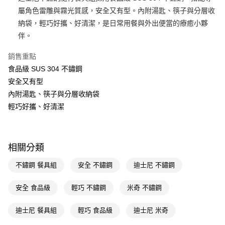
屬角色雷雕與霧光質感，安全又有型。內附湯匙、筷子與分層收
Apple Pay
納袋，輕巧好攜、好清潔，是日常用餐與外出便當的療癒小夥
街口支付
伴。
悠遊付
銷售重點
食品級 SUS 304 不鏽鋼
Google Pay
安全又有型
AFTEE先享後付
內附湯匙、筷子與分層收納袋
相關說明
輕巧好攜、好清潔
【關於「AFTEE先享後付」】
即享券
AFTEE先享後付是「在收到商品之後才付款」的支付方式。 讓您購物簡單
便利好安心！
１．簡單：不需註冊會員、不需綁卡、不需儲值。
運送方式
相關分類
２．便利：只要手機號碼，簡訊認證，即可結帳。
３．安心：先確認商品／服務後，再付款。
全家取貨付款
不鏽鋼 餐具組
安全 不鏽鋼
迪士尼 不鏽鋼
每筆NT$65，滿NT$390(含以上)免運費
【「AFTEE先享後付」結帳流程】
１．於結帳方式選擇「AFTEE先享後付」後，將跳轉至「AFTEE先享後付」
安全 食品級
輕巧 不鏽鋼
米奇 不鏽鋼
付款後全家取貨
結帳頁面，進行簡訊認證並確認金額後，即可完成結帳。
２．訂單成立數日內，您將收到繳費通知簡訊。
每筆NT$65，滿NT$390(含以上)免運費
迪士尼 餐具組
輕巧 食品級
迪士尼 米奇
３．收到繳費通知簡訊後14天內，點擊此簡訊中的連結，可透過四大超商／
ATM／網路銀行／等多元方式進行付款，方視為交易完成。