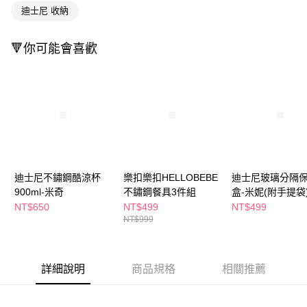
萊爾富取貨付款
※ 請注意：結帳手續完成當下不需立刻繳費，但若您需要取消訂單，請聯絡
迪士尼 收納
每筆NT$65，滿NT$490(含以上)免運費
購買商品的店家。未經商家同意取消之訂單仍視為有效，需透過AFTEE先享
後付繳納相關費用。
付款後萊爾富取貨
※ 交易是否成功請以「AFTEE先享後付 」之結帳頁面顯示為準，若有關於
🔻你可能會喜歡
是否繳費成功／繳費後需取消欲退款等相關疑問，請聯繫「AFTEE先享後付
每筆NT$65，滿NT$490(含以上)免運費
客戶支援中心」
https://netprotections.freshdesk.com/support/home
7-11取貨付款
【注意事項】
１．透過由恩沛科技股份有限公司提供之「AFTEE先享後付」服務完成之交
每筆NT$65，滿NT$490(含以上)免運費
易，需依本服務之必要範圍內提供個人資料，並將交易相關給付款項請求債
權轉讓予恩沛科技股份有限公司。
付款後7-11取貨
２．關於個人資料處理事宜，請瀏覽以下網址：
每筆NT$65，滿NT$490(含以上)免運費
https://aftee.tw/terms/#terms3
３．未成年的使用者請事先徵得法定代理人或監護人之同意方可使用
宅配(本島)
迪士尼不鏽鋼酷涼杯
樂扣樂扣HELLOBEBE
迪士尼玻璃分隔
「AFTEE先享後付」，若未經同意申辦者引起之損失，本公司不負相關責
900ml-米奇
不鏽鋼餐具3件組
盒-米妮(附手提袋
任。
每筆NT$100，滿NT$790(含以上)免運費
４．使用「AFTEE先享後付」時，將依據個別帳號之用戶狀況，依本公司即
NT$650
NT$499
NT$499
時審查核予不同之上限額度；若仍有額度不足之情形，本公司將視審查結果
付款後寶雅門市自取(由倉庫統一出貨)
NT$999
請求用戶進行身份認證。
每筆NT$80，滿NT$290(含以上)免運費
５．嚴禁一人註冊多個帳號或使用他人資訊註冊。若發現惡意使用之情形，
恩沛科技股份有限公司將有權停止該用戶之使用額度並採取法律行動。
詳細說明
商品規格
相關推薦