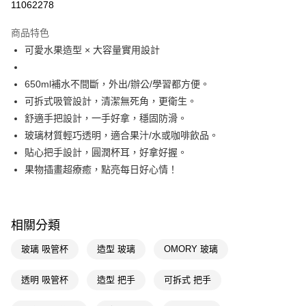
11062278
超商取貨付款
商品特色
LINE Pay
可愛水果造型 × 大容量實用設計
Apple Pay
650ml補水不間斷，外出/辦公/學習都方便。
街口支付
可拆式吸管設計，清潔無死角，更衛生。
舒適手把設計，一手好拿，穩固防滑。
悠遊付
玻璃材質輕巧透明，適合果汁/水或咖啡飲品。
Google Pay
貼心把手設計，圓潤杯耳，好拿好握。
果物插畫超療癒，點亮每日好心情！
AFTEE先享後付
相關說明
【關於「AFTEE先享後付」】
即享券
AFTEE先享後付是「在收到商品之後才付款」的支付方式。 讓您購物簡單
相關分類
便利好安心！
１．簡單：不需註冊會員、不需綁卡、不需儲值。
運送方式
玻璃 吸管杯
造型 玻璃
OMORY 玻璃
２．便利：只要手機號碼，簡訊認證，即可結帳。
３．安心：先確認商品／服務後，再付款。
全家取貨付款
透明 吸管杯
造型 把手
可拆式 把手
每筆NT$65，滿NT$390(含以上)免運費
【「AFTEE先享後付」結帳流程】
１．於結帳方式選擇「AFTEE先享後付」後，將跳轉至「AFTEE先享後付」