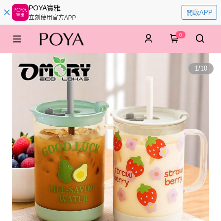
POYA寶雅
開啟APP
立刻使用官方APP
0
1
/
10