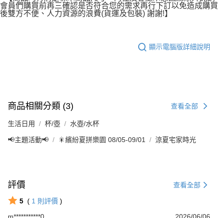
會員們購買前再三確認是否符合您的需求再行下訂以免造成購買
後雙方不便、人力資源的浪費(貨運及包裝) 謝謝!】
顯示電腦版詳細說明
商品相關分類 (3)
查看全部
生活日用
杯/壺
水壺/水杯
📢主題活動📢
🎇繽紛夏拼樂園 08/05-09/01
涼夏宅家時光
評價
查看全部
5
(
1
則評價
)
m***********0
2026/06/06