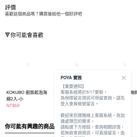
評價
喜歡這個商品嗎？購買後給他一個好評吧
🔻你可能會喜歡
POYA 寶雅
【重要通知】
客服系統將於8/17更新，
KOKUBO 廚房起泡海
KOKUBO 廚房起泡海
KOKUBO科技海綿
為保障留言資訊可保留查詢，請先
綿2入-小
綿2入-大
入
登入會員帳號留言。
NT$59
NT$59
NT$65
歡迎來到寶雅線上客服系統。為加
速處理您的需求，
你可能有興趣的商品
全站排行
請點選下方按鈕，查詢相關詳情，
若無欲查詢資訊，可直接留言，由