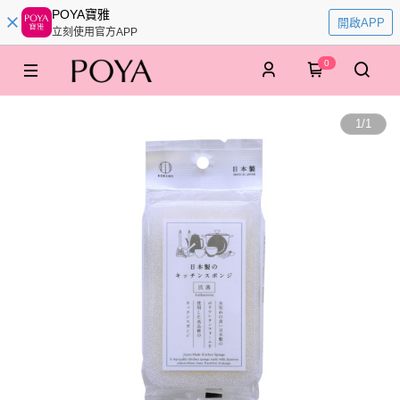
POYA寶雅
開啟APP
立刻使用官方APP
0
1
/
1