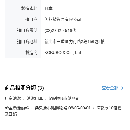
製造產地
日本
進口商
興麒麟貿易有限公司
進口商電話
(02)2282-4546代
進口商地址
新北市三重區力行路2段156號3樓
製造商
KOKUBO & Co., Ltd
商品相關分類 (3)
查看全部
居家清潔
清潔用具
鍋刷/杯刷/菜瓜布
📢主題活動📢
👻鬼迷心竅購物祭 08/05-09/01
滿額享10倍點
數回饋