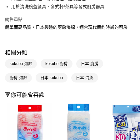
用於清洗碗盤餐具、各式杯/茶具等各式廚房器具
Apple Pay
銷售重點
街口支付
簡單而高品質，日本製造的廚房海綿，適合現代簡約時尚的廚房
悠遊付
Google Pay
相關分類
AFTEE先享後付
相關說明
kokubo 海綿
kokubo 廚房
日本 廚房
【關於「AFTEE先享後付」】
即享券
AFTEE先享後付是「在收到商品之後才付款」的支付方式。 讓您購物簡單
廚房 海綿
日本 kokubo
日本 海綿
便利好安心！
１．簡單：不需註冊會員、不需綁卡、不需儲值。
運送方式
２．便利：只要手機號碼，簡訊認證，即可結帳。
🔻你可能會喜歡
３．安心：先確認商品／服務後，再付款。
全家取貨付款
每筆NT$65，滿NT$390(含以上)免運費
【「AFTEE先享後付」結帳流程】
１．於結帳方式選擇「AFTEE先享後付」後，將跳轉至「AFTEE先享後付」
付款後全家取貨
結帳頁面，進行簡訊認證並確認金額後，即可完成結帳。
２．訂單成立數日內，您將收到繳費通知簡訊。
每筆NT$65，滿NT$390(含以上)免運費
３．收到繳費通知簡訊後14天內，點擊此簡訊中的連結，可透過四大超商／
ATM／網路銀行／等多元方式進行付款，方視為交易完成。