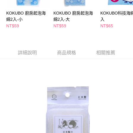
萊爾富取貨付款
※ 請注意：結帳手續完成當下不需立刻繳費，但若您需要取消訂單，請聯絡
每筆NT$65，滿NT$490(含以上)免運費
購買商品的店家。未經商家同意取消之訂單仍視為有效，需透過AFTEE先享
KOKUBO 廚房起泡海
KOKUBO 廚房起泡海
KOKUBO科技海綿
後付繳納相關費用。
付款後萊爾富取貨
※ 交易是否成功請以「AFTEE先享後付 」之結帳頁面顯示為準，若有關於
綿2入-小
綿2入-大
入
是否繳費成功／繳費後需取消欲退款等相關疑問，請聯繫「AFTEE先享後付
NT$59
NT$59
NT$65
每筆NT$65，滿NT$490(含以上)免運費
客戶支援中心」
https://netprotections.freshdesk.com/support/home
7-11取貨付款
【注意事項】
１．透過由恩沛科技股份有限公司提供之「AFTEE先享後付」服務完成之交
每筆NT$65，滿NT$490(含以上)免運費
易，需依本服務之必要範圍內提供個人資料，並將交易相關給付款項請求債
詳細說明
商品規格
相關推薦
權轉讓予恩沛科技股份有限公司。
付款後7-11取貨
２．關於個人資料處理事宜，請瀏覽以下網址：
每筆NT$65，滿NT$490(含以上)免運費
https://aftee.tw/terms/#terms3
３．未成年的使用者請事先徵得法定代理人或監護人之同意方可使用
宅配(本島)
「AFTEE先享後付」，若未經同意申辦者引起之損失，本公司不負相關責
任。
每筆NT$100，滿NT$790(含以上)免運費
４．使用「AFTEE先享後付」時，將依據個別帳號之用戶狀況，依本公司即
時審查核予不同之上限額度；若仍有額度不足之情形，本公司將視審查結果
付款後寶雅門市自取(由倉庫統一出貨)
請求用戶進行身份認證。
每筆NT$80，滿NT$290(含以上)免運費
５．嚴禁一人註冊多個帳號或使用他人資訊註冊。若發現惡意使用之情形，
恩沛科技股份有限公司將有權停止該用戶之使用額度並採取法律行動。