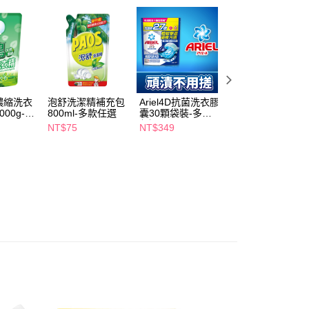
5，滿NT$490(含以上)免運費
項】
付款
恩沛科技股份有限公司提供之「AFTEE先享後付」服務完成之
依本服務之必要範圍內提供個人資料，並將交易相關給付款項請
5，滿NT$490(含以上)免運費
讓予恩沛科技股份有限公司。
個人資料處理事宜，請瀏覽以下網址：
1取貨
ee.tw/terms/#terms3
5，滿NT$490(含以上)免運費
年的使用者請事先徵得法定代理人或監護人之同意方可使用
濃縮洗衣
泡舒洗潔精補充包
Ariel4D抗菌洗衣膠
白帥帥鮮彩艷色洗
E先享後付」，若未經同意申辦者引起之損失，本公司不負相關責
00g-多
800ml-多款任選
囊30顆袋裝-多款
衣精補充包/1650
任選
NT$75
NT$349
NT$79
AFTEE先享後付」時，將依據個別帳號之用戶狀況，依本公司
00，滿NT$790(含以上)免運費
核予不同之上限額度；若仍有額度不足之情形，本公司將視審查
用戶進行身份認證。
門市自取(由倉庫統一出貨)
一人註冊多個帳號或使用他人資訊註冊。若發現惡意使用之情
0，滿NT$290(含以上)免運費
科技股份有限公司將有權停止該用戶之使用額度並採取法律行