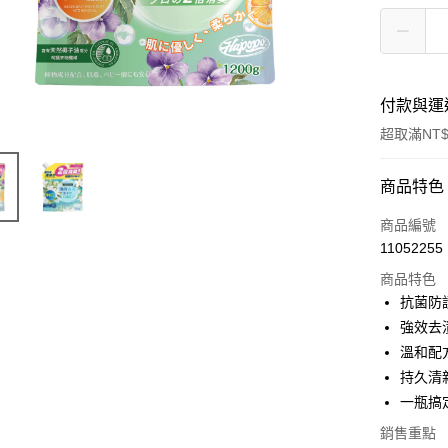
付款與運
超取滿NT$
付款方式
商品特色
POYA支付
商品編號
11052255
信用卡一
商品特色
超商取貨
抗菌防
強效去
LINE Pay
溫和配
Apple Pay
持久清
一瓶搞
街口支付
銷售重點
悠遊付