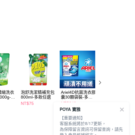
濃縮洗衣
泡舒洗潔精補充包
Ariel4D抗菌洗衣膠
白帥帥鮮彩艷色洗
00g-多
800ml-多款任選
囊30顆袋裝-多款
衣精補充包/1650
任選
NT$75
NT$349
NT$79
POYA 寶雅
【重要通知】
客服系統將於8/17更新，
為保障留言資訊可保留查詢，請先
登入會員帳號留言。