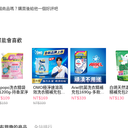
個商品嗎？購買後給他一個好評吧
可能會喜歡
apopo洗衣精袋
OMO極淨速溶高
Ariel抗菌洗衣精補
白鴿天然
1200g-持香潔淨
效洗衣精補充包
充包1690g-多款任
精補充包20
2kg-多款任選
選
款任選
$109
NT$169
NT$339
NT$130
$159
NT$339
有興趣的商品
全站排行