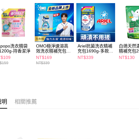
每筆NT$6
【注意事
7-11取貨
１．透過由
交易，需
每筆NT$6
求債權轉
２．關於
付款後7-1
https://aft
每筆NT$6
３．未成
apopo洗衣精袋
OMO極淨速溶高
Ariel抗菌洗衣精補
白鴿天然
「AFTE
1200g-持香潔淨
效洗衣精補充包
充包1690g-多款任
精補充包20
宅配(本島)
任。
2kg-多款任選
選
款任選
$109
NT$169
NT$339
NT$130
４．使用「
每筆NT$1
$159
NT$339
即時審查
結果請求
付款後寶雅
５．嚴禁
每筆NT$8
形，恩沛
動。
說明
相關推薦