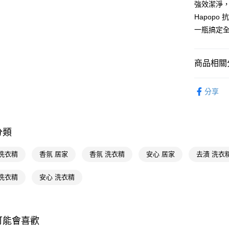
強效潔淨
Google Pa
Hapop
一瓶搞定
AFTEE先
相關說明
【關於「A
商品相關分
即享券
AFTEE
便利好安
居家清潔
１．簡單
分享
２．便利
運送方式
🎀獨家商品
３．安心
全家取貨
【「AFT
分類
每筆NT$6
１．於結帳
付」結帳
付款後全
２．訂單
 洗衣精
香氛 居家
香氛 洗衣精
安心 居家
去漬 洗衣
３．收到繳
每筆NT$6
／ATM／
 洗衣精
安心 洗衣精
※ 請注意
萊爾富取
絡購買商品
先享後付
每筆NT$6
※ 交易是
是否繳費成
付款後萊
可能會喜歡
付客戶支