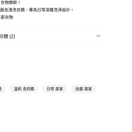
，衣物煥新！
y
o 抗菌去漬洗衣精，專為日常深層洗淨設計。
全家衣物
享後付
FTEE先享後付」】
類 (2)
先享後付是「在收到商品之後才付款」的支付方式。 讓您購物簡單
心！
衣物清潔
洗衣精
：不需註冊會員、不需綁卡、不需儲值。
：只要手機號碼，簡訊認證，即可結帳。
🎀
通路限定
★精選推薦
：先確認商品／服務後，再付款。
付款
EE先享後付」結帳流程】
5，滿NT$390(含以上)免運費
方式選擇「AFTEE先享後付」後，將跳轉至「AFTEE先享後
頁面，進行簡訊認證並確認金額後，即可完成結帳。
家取貨
成立數日內，您將收到繳費通知簡訊。
精
溫和 洗衣精
日常 居家
抗菌 居家
費通知簡訊後14天內，點擊此簡訊中的連結，可透過四大超商
5，滿NT$390(含以上)免運費
網路銀行／等多元方式進行付款，方視為交易完成。
：結帳手續完成當下不需立刻繳費，但若您需要取消訂單，請聯
貨付款
的店家。未經商家同意取消之訂單仍視為有效，需透過AFTEE
繳納相關費用。
5，滿NT$490(含以上)免運費
否成功請以「AFTEE先享後付 」之結帳頁面顯示為準，若有關於
功／繳費後需取消欲退款等相關疑問，請聯繫「AFTEE先享後
爾富取貨
援中心」
https://netprotections.freshdesk.com/support/home