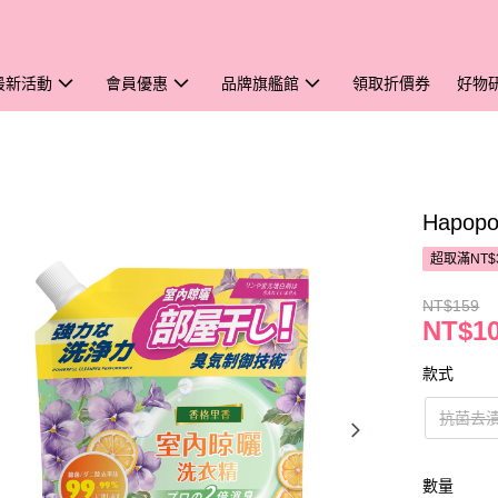
最新活動
會員優惠
品牌旗艦館
領取折價券
好物
Hapo
超取滿NT$
NT$159
NT$1
款式
抗菌去
數量