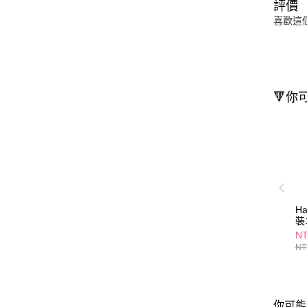
評價
喜歡這
🔻你
H
裝
NT
NT
你可能