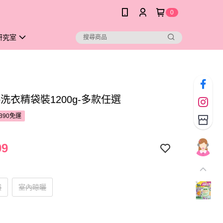
0
研究室
po洗衣精袋裝1200g-多款任選
390免運
09
漬
室內晾曬