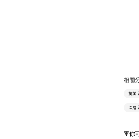
相關
抗菌
深層
🔻你