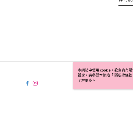
本網站中使用 cookie，欲查詢有關
設定，請參閱本網站「
隱私權條款
使用 cookie。
了解更多 >
TW-MWG1-66-32 Web2.0 De
© 2026 by 寶雅國際股份有限公司