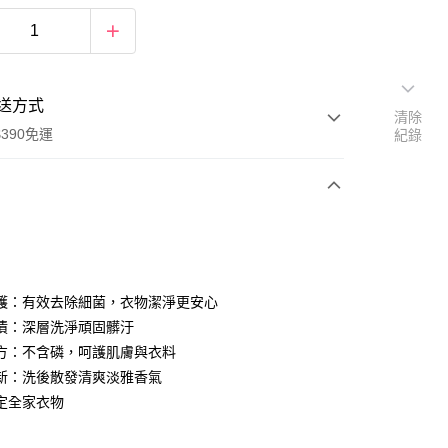
送方式
清除
390免運
紀錄
次付款
付款
護：有效去除細菌，衣物潔淨更安心
漬：深層洗淨頑固髒汙
方：不含磷，呵護肌膚與衣料
新：洗後散發清爽淡雅香氣
定全家衣物