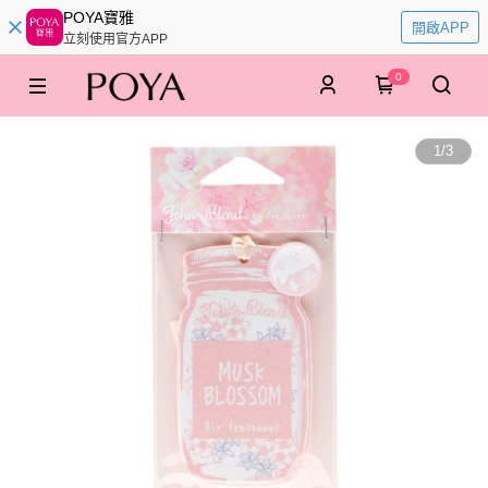
POYA寶雅
開啟APP
立刻使用官方APP
0
1
/
3