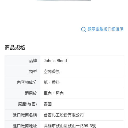
顯示電腦版詳細說明
商品規格
品牌
John's Blend
類型
空間香氛
內容物成分
紙、香料
適用於
車內、屋內
原產地(國)
泰國
進口廠商名稱
台吉化工股份有限公司
進口廠商地址
高雄市鼓山區鼓山一路99-3號