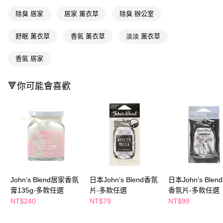
付款後全家取貨
結帳頁面，進行簡訊認證並確認金額後，即可完成結帳。
除臭 居家
居家 薰衣草
除臭 辦公室
２．訂單成立數日內，您將收到繳費通知簡訊。
每筆NT$65，滿NT$390(含以上)免運費
３．收到繳費通知簡訊後14天內，點擊此簡訊中的連結，可透過四大超商／
ATM／網路銀行／等多元方式進行付款，方視為交易完成。
舒眠 薰衣草
香氣 薰衣草
淡淡 薰衣草
萊爾富取貨付款
※ 請注意：結帳手續完成當下不需立刻繳費，但若您需要取消訂單，請聯絡
每筆NT$65，滿NT$490(含以上)免運費
購買商品的店家。未經商家同意取消之訂單仍視為有效，需透過AFTEE先享
香氣 居家
後付繳納相關費用。
付款後萊爾富取貨
※ 交易是否成功請以「AFTEE先享後付 」之結帳頁面顯示為準，若有關於
是否繳費成功／繳費後需取消欲退款等相關疑問，請聯繫「AFTEE先享後付
每筆NT$65，滿NT$490(含以上)免運費
🔻你可能會喜歡
客戶支援中心」
https://netprotections.freshdesk.com/support/home
7-11取貨付款
【注意事項】
１．透過由恩沛科技股份有限公司提供之「AFTEE先享後付」服務完成之交
每筆NT$65，滿NT$490(含以上)免運費
易，需依本服務之必要範圍內提供個人資料，並將交易相關給付款項請求債
權轉讓予恩沛科技股份有限公司。
付款後7-11取貨
２．關於個人資料處理事宜，請瀏覽以下網址：
每筆NT$65，滿NT$490(含以上)免運費
https://aftee.tw/terms/#terms3
３．未成年的使用者請事先徵得法定代理人或監護人之同意方可使用
宅配(本島)
「AFTEE先享後付」，若未經同意申辦者引起之損失，本公司不負相關責
任。
每筆NT$100，滿NT$790(含以上)免運費
John’s Blend居家香氛
日本John’s Blend香氛
日本John’s Ble
４．使用「AFTEE先享後付」時，將依據個別帳號之用戶狀況，依本公司即
膏135g-多款任選
片-多款任選
香氛片-多款任選
時審查核予不同之上限額度；若仍有額度不足之情形，本公司將視審查結果
付款後寶雅門市自取(由倉庫統一出貨)
NT$240
NT$79
NT$99
請求用戶進行身份認證。
每筆NT$80，滿NT$290(含以上)免運費
５．嚴禁一人註冊多個帳號或使用他人資訊註冊。若發現惡意使用之情形，
恩沛科技股份有限公司將有權停止該用戶之使用額度並採取法律行動。