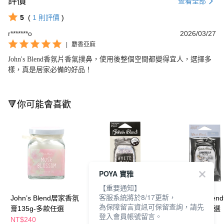
評價
查看全部
5
(
1
則評價
)
r*******o
2026/03/27
|
麝香亞麻
John's Blend香氛片香氣撲鼻，使用後整個空間都變得宜人，選擇多
樣，真是居家必備的好品！
🔻你可能會喜歡
POYA 寶雅
【重要通知】
客服系統將於8/17更新，
John’s Blend居家香氛
日本John’s Blend香氛
日本John’s Ble
為保障留言資訊可保留查詢，請先
膏135g-多款任選
片-多款任選
香氛片-多款任選
登入會員帳號留言。
NT$240
NT$79
NT$99