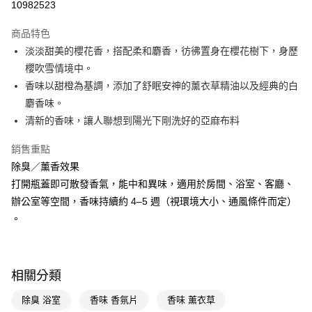
10982523
超商取貨付款
商品特色
LINE Pay
淡淡甜美的櫻花香，搭配柔和麝香，彷彿置身在櫻花樹下，身歷
櫻吹雪情境中。
Apple Pay
香味以甜橙為基調，添加了舒眠安神的薰衣草精油以及經典的白
街口支付
麝香味。
清新的香味，讓人聯想到陽光下剛洗好的亞麻布料
悠遊付
銷售重點
Google Pay
除臭／薰香效果
AFTEE先享後付
打開瓶蓋即可散發香氣，能中和異味，適用於房間、浴室、客廳、
相關說明
辦公室等空間，香味持續約 4–5 週（視環境大小、通風條件而定）
【關於「AFTEE先享後付」】
。
即享券
AFTEE先享後付是「在收到商品之後才付款」的支付方式。 讓您購物簡單
便利好安心！
１．簡單：不需註冊會員、不需綁卡、不需儲值。
運送方式
２．便利：只要手機號碼，簡訊認證，即可結帳。
３．安心：先確認商品／服務後，再付款。
相關分類
全家取貨付款
每筆NT$65，滿NT$390(含以上)免運費
【「AFTEE先享後付」結帳流程】
除臭 浴室
香味 香氛片
香味 薰衣草
１．於結帳方式選擇「AFTEE先享後付」後，將跳轉至「AFTEE先享後付」