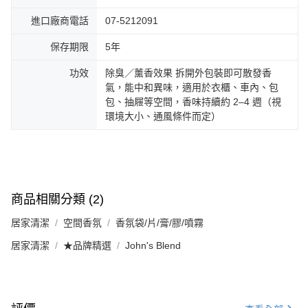
進口廠商電話
07-5212091
保存期限
5年
功效
除臭／薰香效果 拆開外包裝即可散發香
氣，能中和異味，適用於衣櫃、車內、包
包、抽屜等空間，香味持續約 2–4 週（視
環境大小、通風條件而定）
商品相關分類 (2)
居家清潔
空間香氛
香氛袋/片/膏/膠/噴霧
居家清潔
★品牌精選
John's Blend