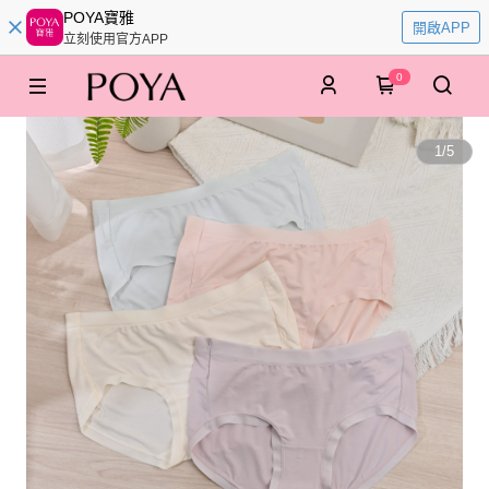
POYA寶雅
開啟APP
立刻使用官方APP
0
1
/
5