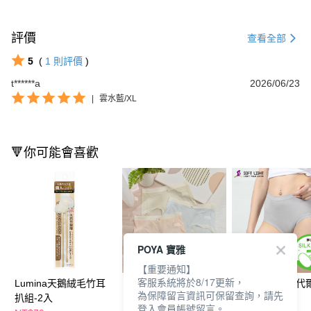
評價
查看全部
5
(
1
則評價
)
t******a
2026/06/23
|
雲水藍/XL
🔻你可能會喜歡
POYA 寶雅
【重要通知】
客服系統將於8/17更新，
Lumina天鵝絨毛竹耳
裸感親膚褲
舒芙蕾 親膚莫代
為保障留言資訊可保留查詢，請先
扒組-2入
內褲
登入會員帳號留言。