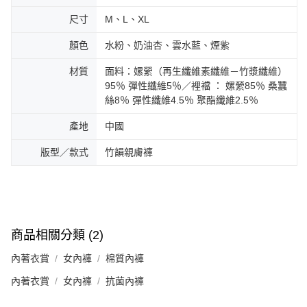
尺寸
M、L、XL
顏色
水粉、奶油杏、雲水藍、煙紫
材質
面料：嫘縈（再生纖維素纖維－竹漿纖維）
95％ 彈性纖維5％／裡襠 ： 嫘縈85％ 桑蠶
絲8％ 彈性纖維4.5％ 聚酯纖維2.5％
產地
中國
版型／款式
竹韻親膚褲
商品相關分類 (2)
內著衣賞
女內褲
棉質內褲
內著衣賞
女內褲
抗菌內褲