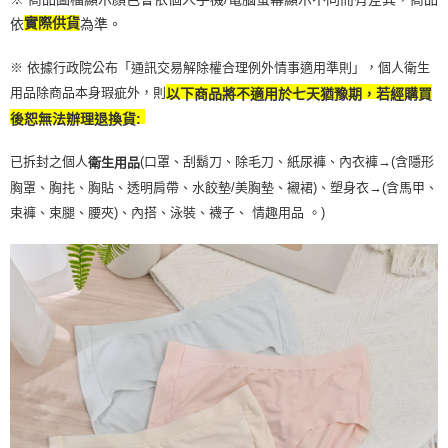
依
實際供貨
為準。
※ 依據行政院公布「通訊交易解除權合理例外情事適用準則」，個人衛生
用品除商品本身瑕疵外，則
以下商品將不適用於七天猶豫期，若經購買
後恕無法辦理退換貨:
已拆封之個人
(口罩、刮鬍刀、除毛刀、紙尿褲、內衣褲→(含隱形
衛生用品
胸罩、胸扥、胸貼、透明肩帶、水餃墊/美胸墊、襯裙)、塑身衣
→
(含馬甲、
束褲、束腿、腰夾
)
、內搭、泳裝、襪子、 情趣用品 。)