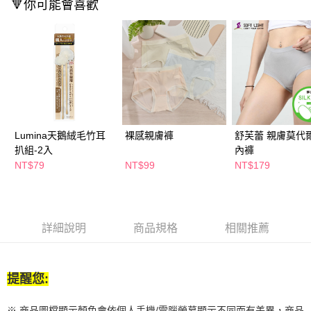
🔻你可能會喜歡
付款後全家取貨
結帳頁面，進行簡訊認證並確認金額後，即可完成結帳。
２．訂單成立數日內，您將收到繳費通知簡訊。
每筆NT$65，滿NT$390(含以上)免運費
３．收到繳費通知簡訊後14天內，點擊此簡訊中的連結，可透過四大超商／
ATM／網路銀行／等多元方式進行付款，方視為交易完成。
萊爾富取貨付款
※ 請注意：結帳手續完成當下不需立刻繳費，但若您需要取消訂單，請聯絡
每筆NT$65，滿NT$490(含以上)免運費
購買商品的店家。未經商家同意取消之訂單仍視為有效，需透過AFTEE先享
後付繳納相關費用。
付款後萊爾富取貨
※ 交易是否成功請以「AFTEE先享後付 」之結帳頁面顯示為準，若有關於
是否繳費成功／繳費後需取消欲退款等相關疑問，請聯繫「AFTEE先享後付
每筆NT$65，滿NT$490(含以上)免運費
客戶支援中心」
https://netprotections.freshdesk.com/support/home
Lumina天鵝絨毛竹耳
裸感親膚褲
舒芙蕾 親膚莫代
7-11取貨付款
【注意事項】
扒組-2入
內褲
１．透過由恩沛科技股份有限公司提供之「AFTEE先享後付」服務完成之交
每筆NT$65，滿NT$490(含以上)免運費
NT$79
NT$99
NT$179
易，需依本服務之必要範圍內提供個人資料，並將交易相關給付款項請求債
權轉讓予恩沛科技股份有限公司。
付款後7-11取貨
２．關於個人資料處理事宜，請瀏覽以下網址：
每筆NT$65，滿NT$490(含以上)免運費
https://aftee.tw/terms/#terms3
３．未成年的使用者請事先徵得法定代理人或監護人之同意方可使用
詳細說明
商品規格
相關推薦
宅配(本島)
「AFTEE先享後付」，若未經同意申辦者引起之損失，本公司不負相關責
任。
每筆NT$100，滿NT$790(含以上)免運費
４．使用「AFTEE先享後付」時，將依據個別帳號之用戶狀況，依本公司即
時審查核予不同之上限額度；若仍有額度不足之情形，本公司將視審查結果
付款後寶雅門市自取(由倉庫統一出貨)
提醒您:
請求用戶進行身份認證。
每筆NT$80，滿NT$290(含以上)免運費
５．嚴禁一人註冊多個帳號或使用他人資訊註冊。若發現惡意使用之情形，
※ 商品圖檔顯示顏色會依個人手機/電腦螢幕顯示不同而有差異，商品
恩沛科技股份有限公司將有權停止該用戶之使用額度並採取法律行動。