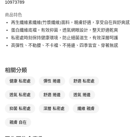
10973789
超商取貨付款
商品特色
LINE Pay
再生纖維素纖維(竹漿纖維)面料，親膚舒適，享受自在與舒爽感
蛋白纖維底襠，有效抑菌，透氣網眼設計，整天舒適乾爽
Apple Pay
私密處時刻保持健康環境，防止細菌滋生，有效深層呵護
街口支付
高彈性、不勒腰、不卡襠、不捲邊、四季皆宜、穿著無感
悠遊付
Google Pay
相關分類
AFTEE先享後付
健康 私密處
彈性 捲邊
舒適 私密處
相關說明
【關於「AFTEE先享後付」】
透氣 私密處
舒適 捲邊
透氣 捲邊
即享券
AFTEE先享後付是「在收到商品之後才付款」的支付方式。 讓您購物簡單
便利好安心！
１．簡單：不需註冊會員、不需綁卡、不需儲值。
抑菌 私密處
深層 私密處
纖維 親膚
運送方式
２．便利：只要手機號碼，簡訊認證，即可結帳。
３．安心：先確認商品／服務後，再付款。
全家取貨付款
親膚 自在
每筆NT$65，滿NT$390(含以上)免運費
【「AFTEE先享後付」結帳流程】
１．於結帳方式選擇「AFTEE先享後付」後，將跳轉至「AFTEE先享後付」