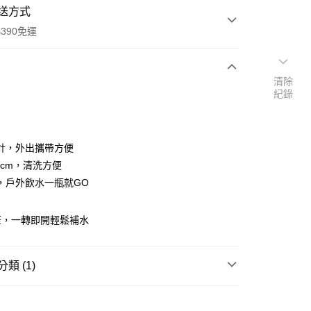
送方式
390免運
清除
紀錄
次付款
付款
計，外出攜帶方便
8cm，清洗方便
，戶外飲水一瓶就GO
蓋，一轉即開輕鬆補水
類 (1)
y
杯/壺
水壺/水杯
享後付