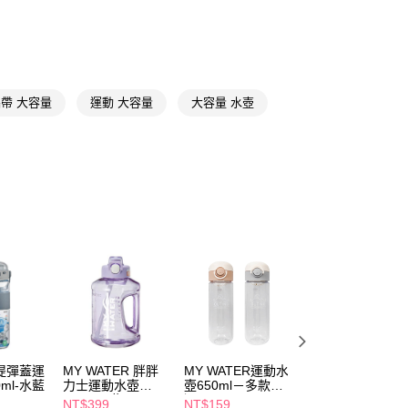
FTEE先享後付」】
先享後付是「在收到商品之後才付款」的支付方式。 讓您購物簡單
心！
：不需註冊會員、不需綁卡、不需儲值。
：只要手機號碼，簡訊認證，即可結帳。
帶 大容量
運動 大容量
大容量 水壺
：先確認商品／服務後，再付款。
付款
EE先享後付」結帳流程】
5，滿NT$390(含以上)免運費
方式選擇「AFTEE先享後付」後，將跳轉至「AFTEE先享後
頁面，進行簡訊認證並確認金額後，即可完成結帳。
家取貨
成立數日內，您將收到繳費通知簡訊。
費通知簡訊後14天內，點擊此簡訊中的連結，可透過四大超商
5，滿NT$390(含以上)免運費
網路銀行／等多元方式進行付款，方視為交易完成。
：結帳手續完成當下不需立刻繳費，但若您需要取消訂單，請聯
貨付款
的店家。未經商家同意取消之訂單仍視為有效，需透過AFTEE
繳納相關費用。
5，滿NT$490(含以上)免運費
否成功請以「AFTEE先享後付 」之結帳頁面顯示為準，若有關於
功／繳費後需取消欲退款等相關疑問，請聯繫「AFTEE先享後
爾富取貨
援中心」
https://netprotections.freshdesk.com/support/home
5，滿NT$490(含以上)免運費
項】
付款
恩沛科技股份有限公司提供之「AFTEE先享後付」服務完成之
e手提彈蓋運
MY WATER 胖胖
MY WATER運動水
MY WATER運動
依本服務之必要範圍內提供個人資料，並將交易相關給付款項請
ml-水藍
力士運動水壺
壺650ml－多款任
壺950ml-多款任
5，滿NT$490(含以上)免運費
讓予恩沛科技股份有限公司。
1500ml-紫
選
NT$399
NT$159
NT$199