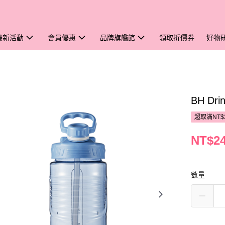
最新活動
會員優惠
品牌旗艦館
領取折價券
好物
BH Dr
超取滿NT$
NT$2
數量