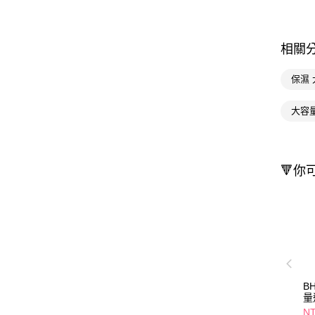
相關
保濕
大容
🔻你
BH
量
16
NT