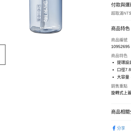
付款與運
超取滿NT$
付款方式
商品特色
POYA支付
商品編號
10952695
信用卡一
商品特色
超商取貨
提環設
口徑7.
LINE Pay
大容量
Apple Pay
銷售重點
旋轉式上
街口支付
悠遊付
商品相關分
Google Pa
生活日用
AFTEE先
分享