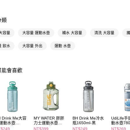
相關說明
【關於「A
即享券
AFTEE
便利好安
分類
１．簡單
２．便利
運送方式
 大容量
大容量 運動水壺
補水 大容量
清洗 大容量
攜
３．安心
全家取貨
【「AFT
量 飲水
大容量 外出
運動 水壺
每筆NT$6
１．於結帳
付」結帳
付款後全
２．訂單
３．收到繳
每筆NT$6
可能會喜歡
／ATM／
※ 請注意
萊爾富取
絡購買商品
先享後付
每筆NT$6
※ 交易是
是否繳費成
付款後萊
付客戶支
每筆NT$6
【注意事
7-11取貨
１．透過由
 Drink Me大容
MY WATER 胖胖
BH Drink Me冷水
UdiLif
交易，需
運動水壺
力士運動水壺
瓶1650ml-黑
動水壺780
每筆NT$6
求債權轉
50ml-綠
1500ml-綠
$249
NT$399
NT$249
NT$269