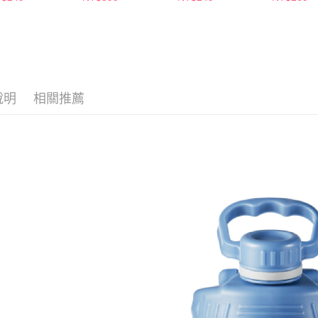
２．關於
付款後7-1
https://aft
每筆NT$6
３．未成
「AFTE
宅配(本島)
任。
４．使用「
每筆NT$1
即時審查
結果請求
說明
相關推薦
付款後寶雅
５．嚴禁
每筆NT$8
形，恩沛
動。