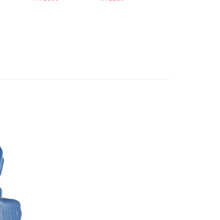
個人資料處理事宜，請瀏覽以下網址：
1取貨
ee.tw/terms/#terms3
5，滿NT$490(含以上)免運費
年的使用者請事先徵得法定代理人或監護人之同意方可使用
E先享後付」，若未經同意申辦者引起之損失，本公司不負相關責
AFTEE先享後付」時，將依據個別帳號之用戶狀況，依本公司
00，滿NT$790(含以上)免運費
核予不同之上限額度；若仍有額度不足之情形，本公司將視審查
用戶進行身份認證。
門市自取(由倉庫統一出貨)
一人註冊多個帳號或使用他人資訊註冊。若發現惡意使用之情
0，滿NT$290(含以上)免運費
科技股份有限公司將有權停止該用戶之使用額度並採取法律行