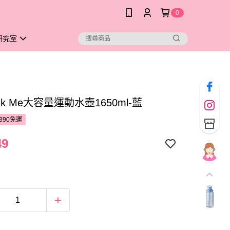
0
研究室
ink Me大容量運動水壺1650ml-藍
390免運
49